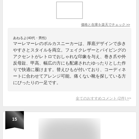
価格と在庫を
楽天
でチェック
>>
あねるよ(40代・男性)
マーレマーレのポルカスニーカーは、厚底デザインで歩き
やすさとスタイルを両立。フェイクレザーとパイピングの
アクセントがレトロでおしゃれな印象を与え、巻き爪や外
反母趾、甲高、幅広の方にも配慮されたゆったりとした作
りで快適に履けます。替えひもが付いており、コーディネ
ートに合わせてアレンジ可能。痛くない靴を探している方
にぴったりの一足です。
全てのおすすめコメント
(
2
件)
>
15