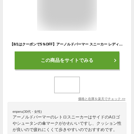
【8/1はクーポンで5％OFF】アーノルドパーマー スニーカー レディース ローカット 黒 軽量 おしゃれ かわいい 歩きやすい 履きやすい 滑りにくい ランニングシューズ AL0761 運動靴 通学 通勤 シューズ 靴【2308】送料無料
この商品をサイトでみる
価格と在庫を
楽天
でチェック
>>
enperu(30代・女性)
アーノルドパーマーのレトロスニーカーはサイドのAロゴ
やシュータンの傘マークがかわいいですし、クッション性
が良いので疲れにくくて歩きやすいのでおすすめです。