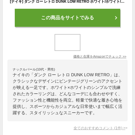
[ナイキ] ダンク ロー レトロ DUNK LOW RETRO ホワイト/ホワイト/ビンテージグリーン DV0833-111 24.0cm
この商品をサイトでみる
価格と在庫を
Amazon
でチェック
>>
ナックルバール(10代・男性)
ナイキの「ダンク ロー レトロ DUNK LOW RETRO」は、
クラシックなデザインにビンテージグリーンのアクセント
が映える一足です。ホワイト×ホワイトのシンプルで洗練
されたカラーリングは、どんなコーデにも合わせやすく、
ファッション性と機能性を両立。軽量で快適な履き心地を
提供し、スポーツからカジュアルな日常使いまで幅広く活
躍する、スタイリッシュなスニーカーです。
全てのおすすめコメント
(
1
件)
>