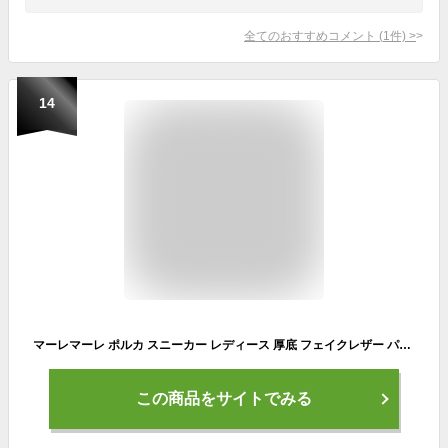
全てのおすすめコメント
(
1
件)
>
14
マーレマーレ ポルカ スニーカー レディース 厚底 フェイクレザー パイピング 巻き爪 甲高 幅広 外反母趾 歩きやすい靴 痛くない靴 おしゃれ ゆったり レトロ S/M/L/LL ▼2/12 18時～販売開始 2025SSver.【替えひも付】【送料無料】
この商品をサイトでみる