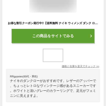
お得な割引クーポン発行中!!【送料無料 ナイキ ウィメンズ ダンク ロー】NIKE WMNS DUNK LOW white/photon dust-wht dd1503-103 スニーカー ホワイト フォントン ダスト レトロ
この商品をサイトでみる
価格と在庫を
楽天
でチェック
>>
RRgypsies(60代・男性)
ナイキのダンクローがおすすめです。レザーのアッパーで
、ちょっとレトロなヴィンテージ感があるスニーカーです
。ホワイトと淡いグレーのカラーリングで、足元がフェミ
ニンに見えますよ。