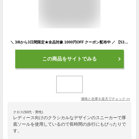
＼ 3/8から3日間限定★全品対象 1000円OFF クーポン配布中 ／ 【53%OFF 3,699円 】 《javaジャバ 別注》送料無料 靴 スニーカー レディース RETRO BERG レトロバーグ 厚底スニーカー 男女兼用 アウトドア 春 夏 2024ss クラシカルエルフ jv1129011
この商品をサイトでみる
価格と在庫を
楽天
でチェック
>>
クロス(50代・男性)
レディース向けのクラシカルなデザインのスニーカーで厚
底ソールを使用しているので長時間の歩行にもぴったりで
す。