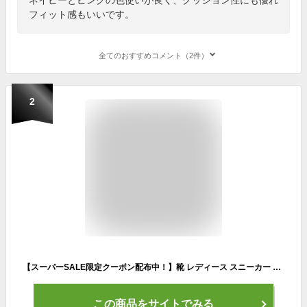
フィット感もいいです。
全てのおすすめコメント（2件）
2
【スーパーSALE限定クーポン配布中！】靴 レディース スニーカー マーレマーレ ポルカ 厚底 フェイクレザー パイピング 巻き爪 甲高 幅広 外反母趾 歩きやすい靴 痛くない靴 おしゃれ ゆったり レトロ S/M/L/LL ▼3/2 10時〜再再販2026SSver.【替えひも付】【送料無料】
この商品をサイトでみる