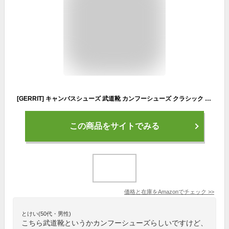
[GERRIT] キャンバスシューズ 武道靴 カンフーシューズ クラシック レトロ 通気 履きやすい 男女兼用シューズ改善された， レトロ 武道の靴 カンフーシューズ メンズ レディース チャイニーズ カンフー スニーカー 太極拳 詠春拳 シューズ 武道 靴 (ホワイト,28.5 cm)
この商品をサイトでみる
価格と在庫を
Amazon
でチェック
>>
とけい(50代・男性)
こちら武道靴というかカンフーシューズらしいですけど、