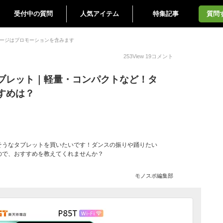
受付中の質問
人気アイテム
特集記事
質問
ージはプロモーションを含みます
253
View
19
コメント
ブレット｜軽量・コンパクトなど！タ
すめは？
そうなタブレットを買いたいです！ダンスの振りや踊りたい
ので、おすすめを教えてくれませんか？
モノスポ編集部