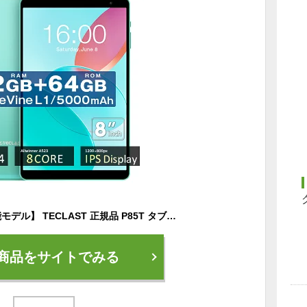
【軽量8インチ/高性能モデル】 TECLAST 正規品 P85T タブレット キッズ 子供 8インチ キッズ 12GBRAM 64GB オクタコア 8コア Wi-Fi6 WidevineL1 wi-fi android タブレット端末 PC Wi-Fiモデル タブレットPC キッズ 本体 新品 wi-fiモデル ゲーム 子供 アンドロイド
商品をサイトでみる