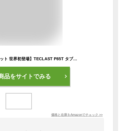
【Android 14 タブレット 世界初登場】TECLAST P85T タブレット 8インチ WiFiモデル 1.8Ghz 8コアCPU 10GB+64GB+1TB 拡張 2.4G/5G WiFi 6 モデル アンドロイド 14タブレット 5000mAh+Type-C充電 IPS HD画面+BT 5.2+GMS+無線投影+OTG+児童守護+日本語取扱説明書付き フルメタルボディ 持ちやすい
商品をサイトでみる
価格と在庫を
Amazon
でチェック
>>