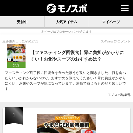
受付中
人気アイテム
マイページ
本ページはプロモーションを含みます
最終更新日：2025/12/31
354
View
24
コメント
【ファスティング回復食】胃に負担がかかりに
くい！お粥やスープのおすすめは？
決定
ファスティング終了後に回復食を食べたほうが良いと聞きました。何を食べ
たらいいかわからないので、おすすめを教えてください！胃に負担がかかり
にくい、お粥やスープが気になっています。通販で買えるものだと嬉しいで
す。
モノスポ編集部
1