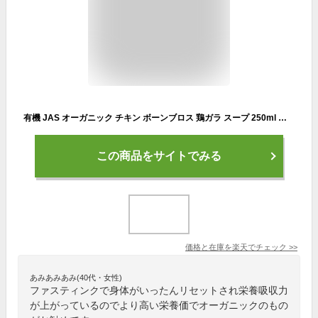
有機 JAS オーガニック チキン ボーンブロス 鶏ガラ スープ 250ml 無添加 鶏ガラスープ チキンストック 液体 ファスティング 回復食 ドリンク 間欠的 断食 飲み物 酵素以外 グルテンフリー 食品 食材 骨髄スープ 骨髄エキス 抗生物質不使用
この商品をサイトでみる
価格と在庫を
楽天
でチェック
>>
あみあみあみ(40代・女性)
ファスティンクで身体がいったんリセットされ栄養吸収力
が上がっているのでより高い栄養価でオーガニックのもの