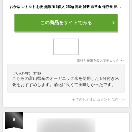
おかゆ レトルト お粥 無添加 6個入 250g 高級 雑穀 非常食 保存食 長期保存 常温保管 ダイエット食品 置き換え 満腹感 朝 夜 ファスティング 準備食 低カロリー 雑炊 惣菜 健康食品 美容 健康 業務用 送料無料
この商品をサイトでみる
価格と在庫を
楽天
でチェック
>>
ぷりん(50代・女性)
こちらの富山県産のオーガニック米を使用した 5分付き米
粥をおすすめします。消化に良くて美味しかったです。
全てのおすすめコメント
(
1
件)
>
6