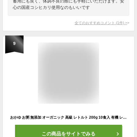
蓄用にも良く、体調不良の際にも手軽にいただけます。安
心の国産コシヒカリ使用なのもいいです
全てのおすすめコメント
(
1
件)
>
9
おかゆ お粥 無添加 オーガニック 高級 レトルト 200g 10食入 有機 レンジ 温めるだけ ダイエット食品 置き換え 満腹感 朝食 夜食 ファスティング 準備食 低カロリー 雑炊 介護食 保存食 常備食 業務用 お粥日和
この商品をサイトでみる