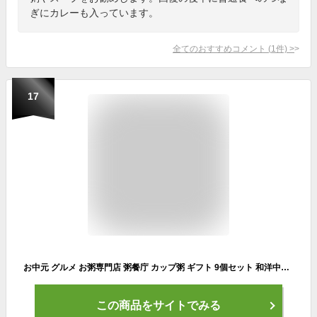
ぎにカレーも入っています。
全てのおすすめコメント
(
1
件)
>
17
お中元 グルメ お粥専門店 粥餐庁 カップ粥 ギフト 9個セット 和洋中3種 レンジで簡単 おかゆ レトルト 玄米 粥 セット 粥さんちん 雑炊 レンチン ご飯 ファスティング スープごはん 中華粥 ランキング レトルト食品 詰め合わせ 具粥 回復食 おかゆカップ
この商品をサイトでみる