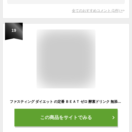
全てのおすすめコメント
(
1
件)
>
19
ファスティング ダイエット の定番 ＢＥＡＴ ゼロ 酵素ドリンク 無添加 720ml毎日の 酵素補給 や クレンズ 甘すぎない 飲みやすい 酵素 エルダーフラワー 風味 置き換えダイエット 漢方 薬局 由来の植物メソッド 長期 熟成酵素
この商品をサイトでみる