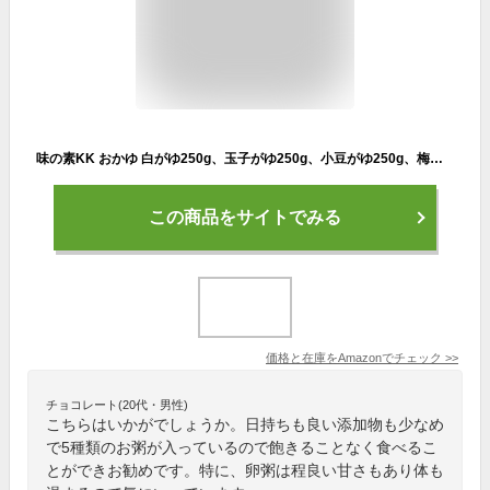
味の素KK おかゆ 白がゆ250g、玉子がゆ250g、小豆がゆ250g、梅がゆ250g、紅鮭がゆ250g 【5種アソート】 各1個セット
この商品をサイトでみる
価格と在庫を
Amazon
でチェック
>>
チョコレート(20代・男性)
こちらはいかがでしょうか。日持ちも良い添加物も少なめ
で5種類のお粥が入っているので飽きることなく食べるこ
とができお勧めです。特に、卵粥は程良い甘さもあり体も