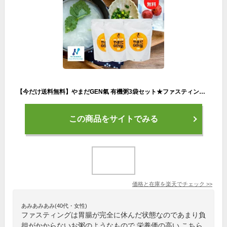
【今だけ送料無料】やまだGEN氣 有機粥3袋セット★ファスティング明けは必ず無農薬なお粥をお召し上がり下さい。回復食、やまだ元氣、JAS認定、ニューサイエンス、口コミ、ファスティングプレミアム、お粥 無農薬、ID番号4730
この商品をサイトでみる
価格と在庫を
楽天
でチェック
>>
あみあみあみ(40代・女性)
ファスティングは胃腸が完全に休んだ状態なのであまり負
担がかからないお粥のようなもので 栄養価の高い こちら