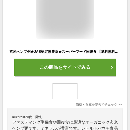
玄米ヘンプ粥★JAS認定無農薬★スーパーフード回復食 【送料無料】53kcal／玄米ヘンプ粥★JAS認定無農薬★スーパーフード回復食,オーガニック,無農薬,美味しいお粥,ヘンプ粥
この商品をサイトでみる
価格と在庫を
楽天
でチェック
>>
milkbros(20代・男性)
ファスティング準備食や回復食に最適なオーガニック玄米
ヘンプ粥です。ミネラルが豊富です。レトルトパウチ食品