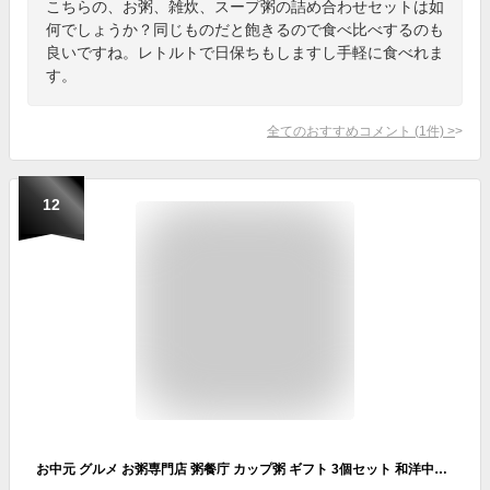
こちらの、お粥、雑炊、スープ粥の詰め合わせセットは如
何でしょうか？同じものだと飽きるので食べ比べするのも
良いですね。レトルトで日保ちもしますし手軽に食べれま
す。
全てのおすすめコメント
(
1
件)
>
12
お中元 グルメ お粥専門店 粥餐庁 カップ粥 ギフト 3個セット 和洋中3種 レンジで簡単 おかゆ レトルト 玄米 粥 セット 粥さんちん 雑炊 レンチン ご飯 ファスティング スープごはん 中華粥 ランキング レトルト食品 詰め合わせ 具粥 回復食 おかゆカップ