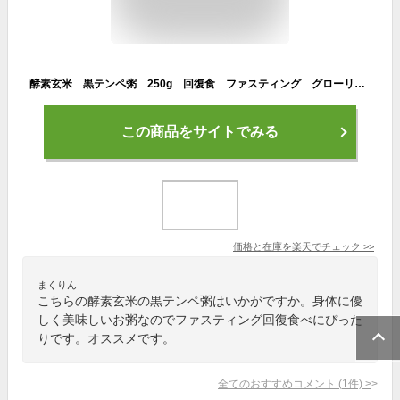
酵素玄米 黒テンペ粥 250g 回復食 ファスティング グローリーインターナショナル 複食期 美味しいお粥 ダイエット 常備食 お粥
この商品をサイトでみる
価格と在庫を
楽天
でチェック
>>
まくりん
こちらの酵素玄米の黒テンペ粥はいかがですか。身体に優
しく美味しいお粥なのでファスティング回復食べにぴった
りです。オススメです。
全てのおすすめコメント
(
1
件)
>