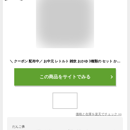
＼ クーポン 配布中／ お中元 レトルト 雑炊 おかゆ 3種類の セット から 選べる 12食 詰め合わせ 【 送料無料 北海道沖縄以外】 テーブルランド レトルト食品 惣菜 常温保存 国産 コシヒカリ 一人暮らし 高齢者 仕送り 備蓄 非常食 敬老の日 2024 ギフト
この商品をサイトでみる
価格と在庫を
楽天
でチェック
>>
だんご鼻