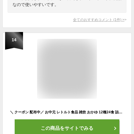
なので使いやすいです。
全てのおすすめコメント
(
1
件)
>
14
＼ クーポン 配布中／ お中元 レトルト食品 雑炊 おかゆ 12種24食 詰め合わせ セット 【 送料無料 沖縄以外】 テーブルランド レトルト 惣菜 常温保存 国産 コシヒカリ レンジ 湯煎 一人暮らし 高齢者 仕送り 備蓄 非常食 保存食 防災 敬老の日 2024 ギフト
この商品をサイトでみる