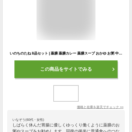
いのちのたね 8品セット | 薬膳 薬膳カレー 薬膳スープ おかゆ お粥 中華粥 健康 医食同源 漢方 レトルト カレー スープ 温活 腸活 ギフト プレゼント Po10 伊勢醤油本舗 ★目玉
この商品をサイトでみる
価格と在庫を
楽天
でチェック
>>
いなぞう(60代・女性)
しばらく休んだ胃腸に優しくゆっくり働くように薬膳のお
粥やスープをお勧めします。回復の後半に普通食へのつな