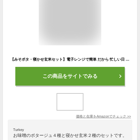
【みそポタ・寝かせ玄米セット】電子レンジで簡単 だから 忙しい日 緊急時 の 常備食に。自然派 ダイエット ファスティング 回復食 や 置換え食に。 (とうもろこし/ごぼう/ミネストローネ/白えび & もち麦/黒米)
この商品をサイトでみる
価格と在庫を
Amazon
でチェック
>>
Turkey
お味噌のポタージュ４種と寝かせ玄米２種のセットです。