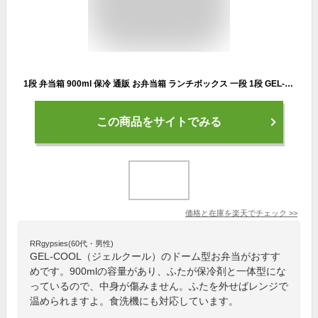
1段 弁当箱 900ml 保冷 通販 お弁当箱 ランチボックス 一段 1段 GEL-COOL ジェルクール dome ドーム L 900 ドーム型 お弁当 男子 大容量 保冷剤 内蔵 保冷剤一体型 蓋を外して 本体のみ レンジ対応 食洗機対応 お弁当グッズ 大人用弁当箱 キッチン用品
この商品をサイトでみる
価格と在庫を
楽天
でチェック
>>
RRgypsies(60代・男性)
GEL-COOL（ジェルクール）のドーム型お弁当がおすす
めです。900mlの容量があり、ふたが保冷剤と一体型にな
っているので、中身が傷みません。ふたを外せばレンジで
温められますよ。食洗機にも対応しています。