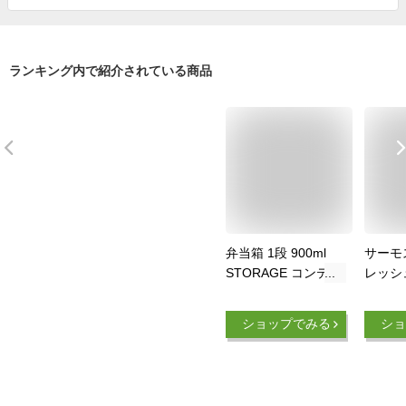
ランキング内で紹介されている商品
弁当箱 1段 900ml
サーモ
STORAGE コンテナ
レッシ
ランチ （ お弁当箱
900ml
ランチボックス レン
THER
ショップでみる
ショ
ジ対応 食洗機対応
ース付
一段 男子 大容量 日
対応 
本製 レンジOK 食洗
付き 
機OK 仕切り付き ド
き 鍋 