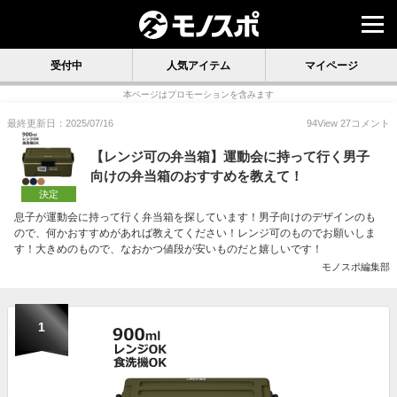
受付中
人気アイテム
マイページ
本ページはプロモーションを含みます
最終更新日：2025/07/16
94
View
27
コメント
【レンジ可の弁当箱】運動会に持って行く男子
向けの弁当箱のおすすめを教えて！
決定
息子が運動会に持って行く弁当箱を探しています！男子向けのデザインのも
ので、何かおすすめがあれば教えてください！レンジ可のものでお願いしま
す！大きめのもので、なおかつ値段が安いものだと嬉しいです！
モノスポ編集部
1