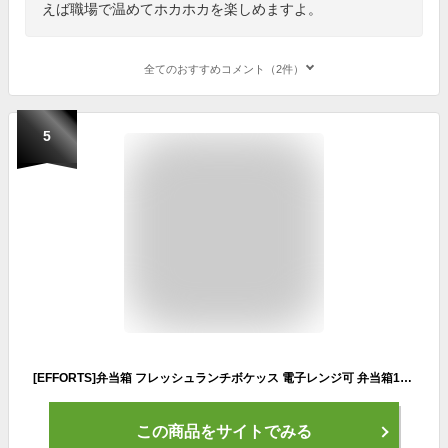
えば職場で温めてホカホカを楽しめますよ。
全てのおすすめコメント（2件）
5
[EFFORTS]弁当箱 フレッシュランチボケッス 電子レンジ可 弁当箱1-2L 薄型 スクエア弁当箱 イージーケア ２段 汁モレ防止 お手入れやすい ピクニック 抗菌 竹製の蓋 高校生 キャップ 軽い (ブラック, 長20.5*幅11*高9.5cm)
この商品をサイトでみる