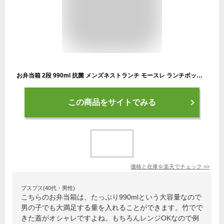
お弁当箱 2段 990ml 抗菌 メンズネストランチ モースレ ランチボックス （ 弁当箱 レンジ対応 食洗機対応 竹 二段 男子 大人 大容量 レンジOK 食洗機OK 弁当 お弁当 ゴムバンド付き 男性 おしゃれ 竹蓋 ）【3980円以上送料無料】
この商品をサイトでみる
価格と在庫を
楽天
でチェック
>>
プスプス(40代・男性)
こちらのお弁当箱は、たっぷり990mlという大容量なので
男の子でも大満足する量を入れることができます。竹でで
きた蓋がオシャレですよね。もちろんレンジOKなので例