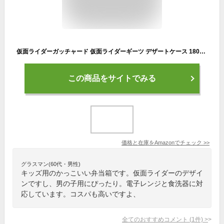
仮面ライダーガッチャード 仮面ライダーギーツ デザートケース 180ml 日本製 お弁当箱 デザートケース フルーツ 抗菌加工 食洗機対応 電子レンジ対応 おしゃれ 弁当箱 遠足 ピクニック 幼稚園 保育園 小学生 子供 キッズ(ガッチャード)
この商品をサイトでみる
価格と在庫を
Amazon
でチェック
>>
グラスマン(60代・男性)
キッズ用のかっこいい弁当箱です。仮面ライダーのデザイ
ンですし、男の子用にぴったり。電子レンジと食洗器に対
応しています。コスパも高いですよ、
全てのおすすめコメント
(
1
件)
>