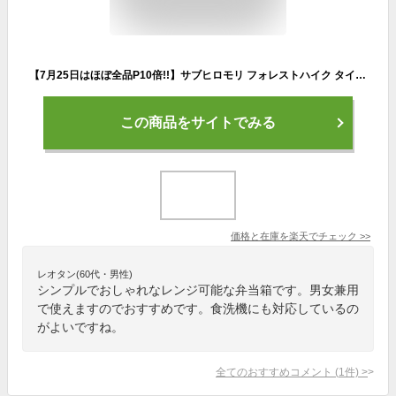
【7月25日はほぼ全品P10倍!!】サブヒロモリ フォレストハイク タイトランチ1段 弁当箱 500ml おしゃれ レンジ対応 メンズ 会社 学生 アウトドア 女子 男子 オフィス シンプル 大人女子 食洗機対応 お弁当箱 ユニセックス
この商品をサイトでみる
価格と在庫を
楽天
でチェック
>>
レオタン(60代・男性)
シンプルでおしゃれなレンジ可能な弁当箱です。男女兼用
で使えますのでおすすめです。食洗機にも対応しているの
がよいですね。
全てのおすすめコメント
(
1
件)
>