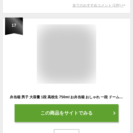
全てのおすすめコメント
(
1
件)
>
17
弁当箱 男子 大容量 1段 高校生 750ml お弁当箱 おしゃれ 一段 ドーム型 大盛り 700ml 800ml お弁当 食トレ 部活飯 レンジ対応 食洗機対応 丼 麺 大人 子供 中学生 メンズ 男の子 おすすめ 人気 KLBTM7 [ エッジ ドーム 1段 ランチボックス 750ml 35151]
この商品をサイトでみる