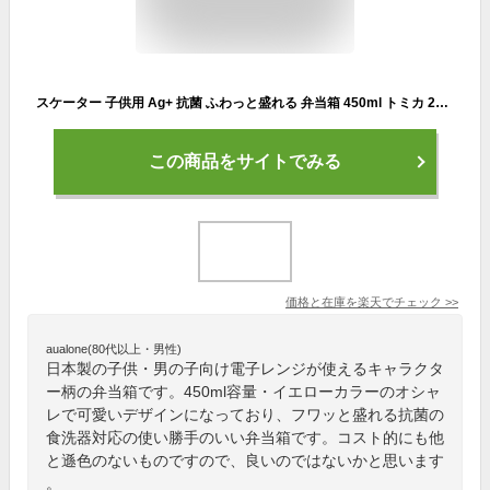
スケーター 子供用 Ag+ 抗菌 ふわっと盛れる 弁当箱 450ml トミカ 21 日本製 4973307517600 クリア 透明 キャラ弁 キャラクター 乗り物 車 黄色 イエロー レンジ 食洗機 日本製 男の子 園児 ギフト 誕生 祝い 入学 幼稚園 小学校 おすすめ 人気 潰れにくい
この商品をサイトでみる
価格と在庫を
楽天
でチェック
>>
aualone(80代以上・男性)
日本製の子供・男の子向け電子レンジが使えるキャラクタ
ー柄の弁当箱です。450ml容量・イエローカラーのオシャ
レで可愛いデザインになっており、フワッと盛れる抗菌の
食洗器対応の使い勝手のいい弁当箱です。コスト的にも他
と遜色のないものですので、良いのではないかと思います
。