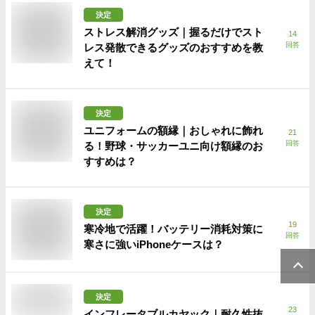
決定
ストレス解消グッズ｜握るだけでスト
14
回答
レス発散できるグッズのおすすめを教
えて！
決定
ユニフォームの額縁｜おしゃれに飾れ
21
回答
る！野球・サッカーユニ向け額縁のお
すすめは？
決定
19
寒冷地で活躍！バッテリー消耗対策に
回答
寒さに強いiPhoneケースは？
決定
23
インフレータブルカヤック｜耐久性抜