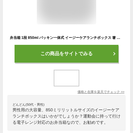
弁当箱 1段 850ml パッキン一体式 イージーケアランチボックス 箸 保冷バッグ付 （ お弁当箱 ランチボックス レンジ対応 食洗機対応 一段 大容量 スリム 男子 レンジOK 食洗機OK お弁当 弁当 仕切り付き お箸付き 男性 メンズ ）【3980円以上送料無料】
この商品をサイトでみる
価格と在庫を
楽天
でチェック
>>
どんどん(50代・男性)
男性用の大容量、850ミリリットルサイズのイージーケア
ランチボックスはいかがでしょうか？運動会に持って行け
る電子レンジ対応のお弁当箱なので、お勧めです。