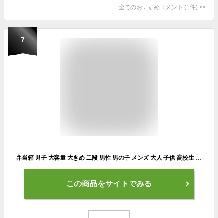
全てのおすすめコメント
(
1
件)
>
7
弁当箱 男子 大容量 大きめ 二段 男性 男の子 メンズ 大人 子供 高校生 中学生 小学生 電子レンジ対応 食洗機対応 軽い オシャレ ドーム型 プラスチック 日本 KLBTM9 [monochrome モノクローム ドーム 2段 ランチボックス 850ml 73641]
この商品をサイトでみる