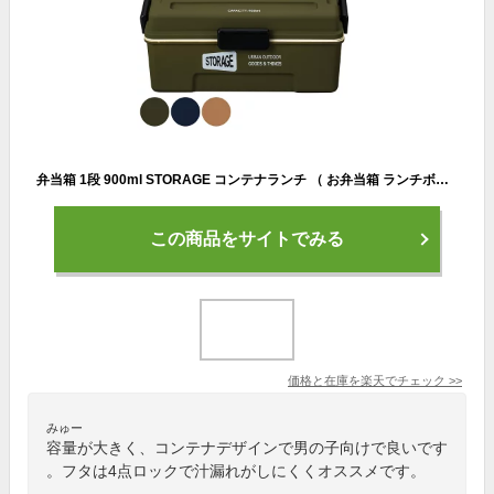
弁当箱 1段 900ml STORAGE コンテナランチ （ お弁当箱 ランチボックス レンジ対応 食洗機対応 一段 男子 大容量 日本製 レンジOK 食洗機OK 仕切り付き ドーム型 4点ロック お弁当 弁当 男性 メンズ おしゃれ アースカラー ）【3980円以上送料無料】
この商品をサイトでみる
価格と在庫を
楽天
でチェック
>>
みゅー
容量が大きく、コンテナデザインで男の子向けで良いです
。フタは4点ロックで汁漏れがしにくくオススメです。