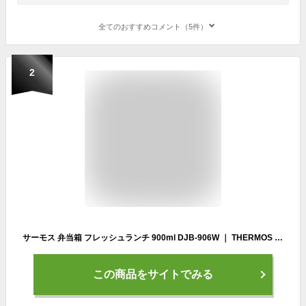
全てのおすすめコメント（5件）
2
サーモス 弁当箱 フレッシュランチ 900ml DJB-906W ｜ THERMOS 保冷 ケース付き 2段 食洗機対応 レンジ対応 箸付き 男性 仕切り付き 鍋 男子 メンズ セット 男の子 スリム 弁当
この商品をサイトでみる