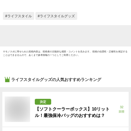
ーム型 4点ロック お
ット 
弁当 弁当 男性 メン
弁当
ズ おしゃれ アース
ライフスタイル
ライフスタイルグッズ
カラー ）【3980円
以上送料無料】
※
モノスポ
に寄せられた投稿内容は、投稿者の主観的な感想・コメントを含みます。 投稿の信憑性・正確性を保証する
ことはできませんので、あくまで参考情報の一つとしてご利用ください。
ライフスタイルグッズ
の人気おすすめランキング
決定
32
【ソフトクーラーボックス】10リット
回答
ル！最強保冷バッグのおすすめは？