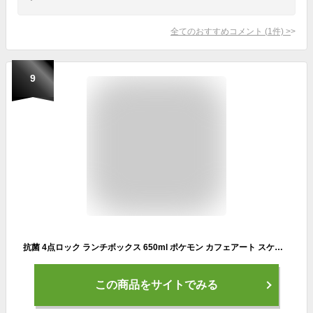
全てのおすすめコメント
(
1
件)
>
9
抗菌 4点ロック ランチボックス 650ml ポケモン カフェアート スケーター YZFL7AG / 日本製 1段 お弁当箱 食洗機対応 電子レンジ対応 銀イオン Ag+ かわいい おしゃれ 可愛い お洒落 シンプル ポケットモンスター ピカチュウ Pokemon Cafe Art /
この商品をサイトでみる