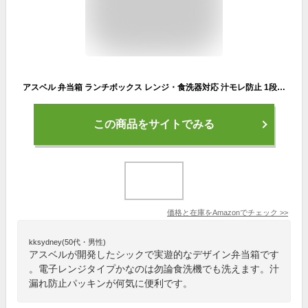
アスベル 弁当箱 ランチボックス レンジ・食洗器対応 汁モレ防止 1段 ランタス FC-800(バッグ付)Ag抗菌 ブラック
この商品をサイトでみる
価格と在庫を
Amazon
でチェック
>>
kksydney(50代・男性)
アスベルが開発したシックで実遊的なデザイン弁当箱です
。電子レンジタイプかなのは勿論食洗機でも洗えます。汁
漏れ防止パッキンが何気に便利です。