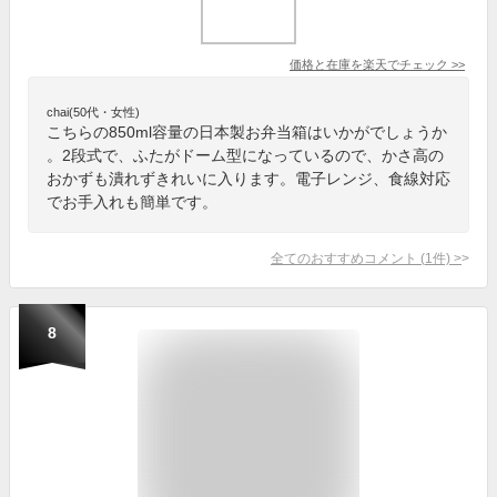
価格と在庫を
楽天
でチェック
>>
chai(50代・女性)
こちらの850ml容量の日本製お弁当箱はいかがでしょうか
。2段式で、ふたがドーム型になっているので、かさ高の
おかずも潰れずきれいに入ります。電子レンジ、食線対応
でお手入れも簡単です。
全てのおすすめコメント
(
1
件)
>
8