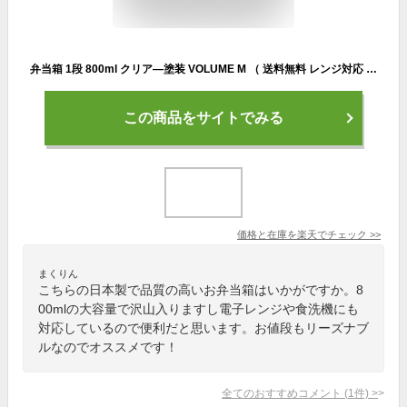
弁当箱 1段 800ml クリア―塗装 VOLUME M （ 送料無料 レンジ対応 食洗機対応 お弁当箱 ランチボックス 一段 大人 大容量 男子 レンジOK 食洗機OK 中子付き ランチバンド付き 弁当 お弁当 男性 日本製 ）
この商品をサイトでみる
価格と在庫を
楽天
でチェック
>>
まくりん
こちらの日本製で品質の高いお弁当箱はいかがですか。8
00mlの大容量で沢山入りますし電子レンジや食洗機にも
対応しているので便利だと思います。お値段もリーズナブ
ルなのでオススメです！
全てのおすすめコメント
(
1
件)
>