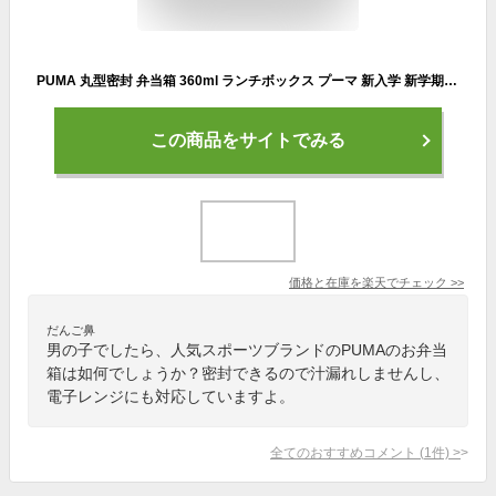
PUMA 丸型密封 弁当箱 360ml ランチボックス プーマ 新入学 新学期 小学生 幼児 子供用 プレゼント キッズ
この商品をサイトでみる
価格と在庫を
楽天
でチェック
>>
だんご鼻
男の子でしたら、人気スポーツブランドのPUMAのお弁当
箱は如何でしょうか？密封できるので汁漏れしませんし、
電子レンジにも対応していますよ。
全てのおすすめコメント
(
1
件)
>