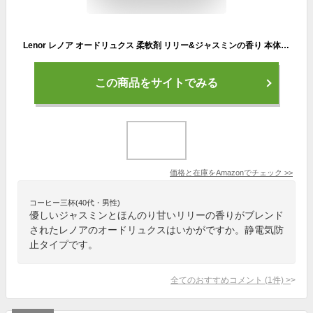
Lenor レノア オードリュクス 柔軟剤 リリー&ジャスミンの香り 本体 475mL
この商品をサイトでみる
価格と在庫を
Amazon
でチェック
>>
コーヒー三杯(40代・男性)
優しいジャスミンとほんのり甘いリリーの香りがブレンド
されたレノアのオードリュクスはいかがですか。静電気防
止タイプです。
全てのおすすめコメント
(
1
件)
>