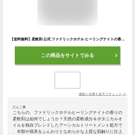
【送料無料】柔軟剤 公式 ファドリックホテル ヒーリングナイトの香り 詰替(3倍) 1200ml 2個セット FADRIC HOTEL ランドリー 洗濯 夜時間 リラックスタイム ファブリック 高級 香り おしゃれ ホテル スイート
この商品をサイトでみる
価格と在庫を
楽天
でチェック
>>
だんご鼻
こちらの、ファドリックホテルヒーリングナイトの香りの
柔軟剤は如何でしょうか？天然の柔軟成分＆ボタニカルオ
イルを独自ブレンドしたアーシカルトリートメント処方で
、衣類や寝具をふんわりとなめらかな上質な肌触りに仕上