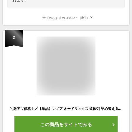
全てのおすすめコメント（5件）
2
＼激アツ価格！／【単品】レノア オードリュクス 柔軟剤 詰め替え 600ml 680ml 詰替 特大 イノセントリリー&ジャスミン ホワイトムスク シダーウッド&ベルガモット 衣類 つめかえ シワ防止 ダメージケア 高級ホテルのような香り シワになりにくい スタイル イノセント
この商品をサイトでみる