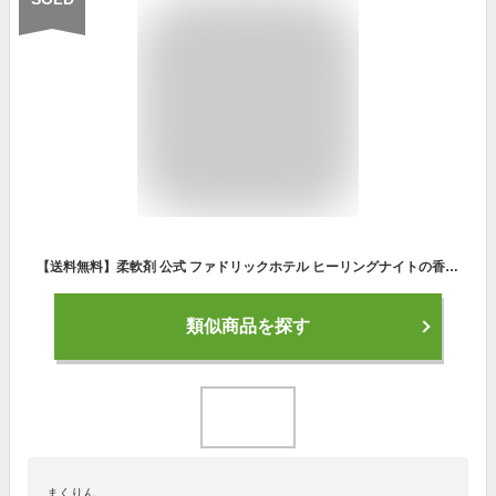
【送料無料】柔軟剤 公式 ファドリックホテル ヒーリングナイトの香り 本体 500mL + 詰替(2倍) 800ml セット FADRIC HOTEL ランドリー 洗濯 夜時間 リラックスタイム ファブリック 高級 香り おしゃれ ボトル ホテル スイート
類似商品を探す
まくりん