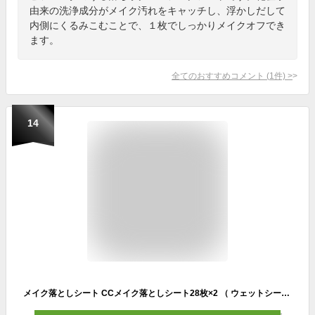
由来の洗浄成分がメイク汚れをキャッチし、浮かしだして
内側にくるみこむことで、１枚でしっかりメイクオフでき
ます。
全てのおすすめコメント
(
1
件)
>
14
メイク落としシート CCメイク落としシート28枚×2 （ ウェットシート メイク落とし 水 99.9％ 日本製 レディース ケア レック LEC クレンジング アルコールフリー ノンアルコール 無添加 敏感肌 低刺激 保湿 衛生用品 ）