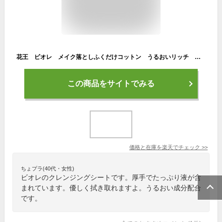
花王 ビオレ メイク落としふくだけコットン うるおいリッチ うるっとモイスト 携帯用 (10枚) クレンジング ふきとりシートタイプ 【kao1610T】
この商品をサイトでみる
価格と在庫を
楽天
でチェック
>>
ちょプラ(40代・女性)
ビオレのクレンジングシートです。厚手でたっぷり液が含
まれています。優しく拭き取れますよ。うるおい成分配合
です。