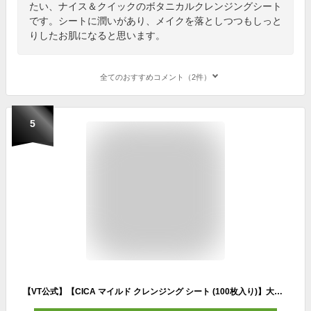
たい、ナイス＆クイックのボタニカルクレンジングシート
です。シートに潤いがあり、メイクを落としつつもしっと
りしたお肌になると思います。
全てのおすすめコメント（2件）
5
【VT公式】【CICA マイルド クレンジング シート (100枚入り)】大容量 クレンジングティッシュ メイク落とし 化粧落とし メイク落としシート 洗顔シート ふき取り コットン シカ 楽ちん 時短 化粧品 うるおい すっぴん ポイントメイク 弱酸性 敏感肌 韓国 コスメ 顔 肌