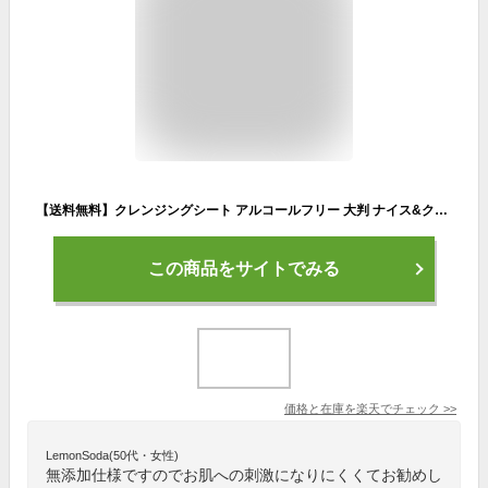
【送料無料】クレンジングシート アルコールフリー 大判 ナイス&クイック ボタニカル クレンジングシート 50枚 3セット 無添加 ナイスアンドクイック 敏感肌 保湿 メイク落とし NICE&QUICK
この商品をサイトでみる
価格と在庫を
楽天
でチェック
>>
LemonSoda(50代・女性)
無添加仕様ですのでお肌への刺激になりにくくてお勧めし