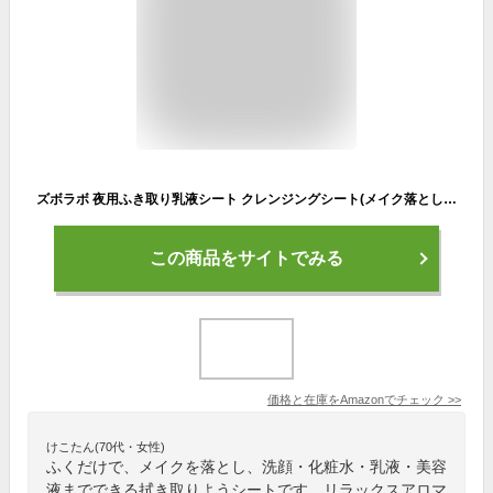
ズボラボ 夜用ふき取り乳液シート クレンジングシート(メイク落とし+洗顔+化粧水+乳液+美容液) 乳液シート 夜用 35枚 (x 1)
この商品をサイトでみる
価格と在庫を
Amazon
でチェック
>>
けこたん(70代・女性)
ふくだけで、メイクを落とし、洗顔・化粧水・乳液・美容
液までできる拭き取りようシートです。リラックスアロマ