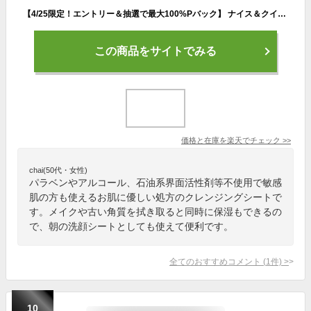
【4/25限定！エントリー＆抽選で最大100%Pバック】 ナイス＆クイック ボタニカル クレンジングシート 50枚 ナイスアンドクイック クレンジング メイク落とし 化粧落とし 敏感肌用 無添加 ダブル洗顔不要 大判シート NICE&QUICK ボーテドモード
この商品をサイトでみる
価格と在庫を
楽天
でチェック
>>
chai(50代・女性)
パラベンやアルコール、石油系界面活性剤等不使用で敏感
肌の方も使えるお肌に優しい処方のクレンジングシートで
す。メイクや古い角質を拭き取ると同時に保湿もできるの
で、朝の洗顔シートとしても使えて便利です。
全てのおすすめコメント
(
1
件)
>
10