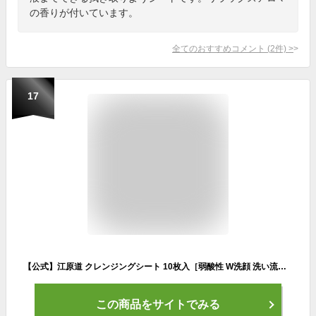
の香りが付いています。
全てのおすすめコメント
(
2
件)
>
17
【公式】江原道 クレンジングシート 10枚入［弱酸性 W洗顔 洗い流し不要 トラベル マツエク さっぱり うるおい 保湿 敏感肌 こうげんどう コウゲンドウ Koh Gen Do 正規品］
この商品をサイトでみる