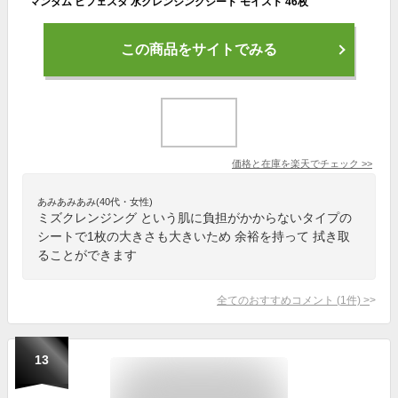
マンダム ビフェスタ 水クレンジングシート モイスト 46枚
この商品をサイトでみる
価格と在庫を
楽天
でチェック
>>
あみあみあみ(40代・女性)
ミズクレンジング という肌に負担がかからないタイプの
シートで1枚の大きさも大きいため 余裕を持って 拭き取
ることができます
全てのおすすめコメント
(
1
件)
>
13