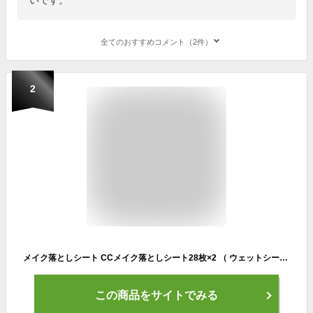
全てのおすすめコメント（2件）
2
メイク落としシート CCメイク落としシート28枚×2 （ ウェットシート メイク落とし 水 99.9％ 日本製 レディース ケア レック LEC クレンジング アルコールフリー ノンアルコール 無添加 敏感肌 低刺激 保湿 衛生用品 ）【3980円以上送料無料】
この商品をサイトでみる