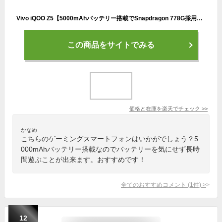
Vivo iQOO Z5【5000mAhバッテリー搭載でSnapdragon 778G採用のゲーミング海外スマホ】
この商品をサイトでみる
価格と在庫を
楽天
でチェック
>>
かなめ
こちらのゲーミングスマートフォンはいかがでしょう？5
000mAhバッテリー搭載なのでバッテリーを気にせず長時
間遊ぶことが出来ます。おすすめです！
全てのおすすめコメント
(
1
件)
>
12