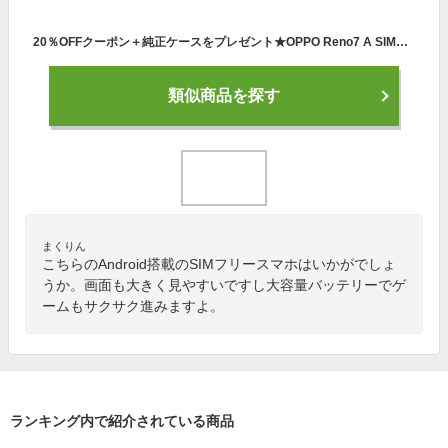
20％OFFクーポン＋純正ケースをプレゼント★OPPO Reno7 A SIMフリー Android simfree 5G スマホ 本体 新品 アンドロイド スマートフォン シムフリー 端末 防水 防塵 急速充電 ディスプレイ指紋認証 おサイフケータイ 有機EL DSDV 顔認証 ラジオ マイナンバーカード対応
類似商品を探す
まくりん
こちらのAndroid搭載のSIMフリースマホはいかがでしょ
うか。画面も大きく見やすいですし大容量バッテリーでゲ
ームもサクサク進みますよ。
ランキング内で紹介されている商品