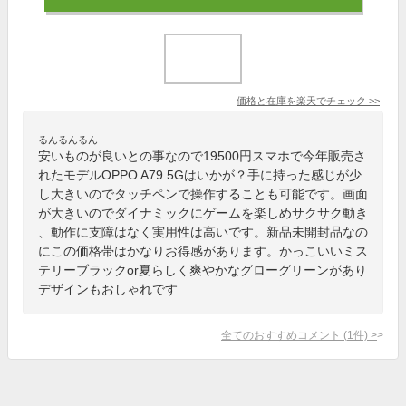
価格と在庫を
楽天
でチェック
>>
るんるんるん
安いものが良いとの事なので19500円スマホで今年販売さ
れたモデルOPPO A79 5Gはいかが？手に持った感じが少
し大きいのでタッチペンで操作することも可能です。画面
が大きいのでダイナミックにゲームを楽しめサクサク動き
、動作に支障はなく実用性は高いです。新品未開封品なの
にこの価格帯はかなりお得感があります。かっこいいミス
テリーブラックor夏らしく爽やかなグローグリーンがあり
デザインもおしゃれです
全てのおすすめコメント
(
1
件)
>