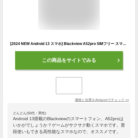
[2024 NEW Android 13 スマホ] Blackview A52pro SIMフリー スマートフォン 本体 アップグレード 4G 日本版 12GB RAM+128GB 1TB拡張可能 6.52インチ 大画面 90Hzのリフレッシュレート 13MP+5MPカメラ 5180mAh大容量バッテリー 指紋認証 顔認証 OTG GPS 技適認証済 blue
この商品をサイトでみる
価格と在庫を
Amazon
でチェック
>>
どんどん(50代・男性)
Android 13搭載のBlackviewのスマートフォン、A52proは
いかがでしょうか？ゲームがサクサク動くスマホです。普
段使いもできる高性能なスマホなので、オススメです。