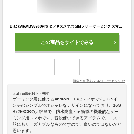
Blackview BV8900Pro タフネススマホ SIMフリー ゲーミング スマホ 本体 16GB+256GB 2TB 拡張 10000mAh 大容量バッテリー 33W急速充電 120Hz 2.4Kディスプレイ 6.5インチ 64MP リアカメラ+ 16MP フロントカメラ 防水防塵耐衝撃 IP68 Android 13 指紋ロック解除・顔認識、OTG 、NFC 安全/実用/防災 グリーン
この商品をサイトでみる
価格と在庫を
Amazon
でチェック
>>
aualone(80代以上・男性)
ゲーミング用に使えるAndroid・13のスマホです。6.5イ
ンチのシンプルでオシャレなデザインになっており、16G
B+256GBの大容量で、防水防塵・耐衝撃の機能的なゲー
ミング用スマホです。普段使いできるアイテムで、コスト
的にもリーズナブルなものですので、良いのではないかと
思います。