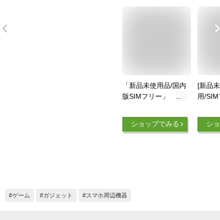
「新品未使用品/国内
[新品
版SIMフリー」
用/SI
FUJITSU arrows We
SHARP
F-51B ホワイト ドコ
wish3
ショップでみる
ショ
モ版 白ロム スマホ
4GB/
本体
ング版A
バイル
A302S
SH-5
版SH-
リアSI
ゲーム
ガジェット
スマホ周辺機器
M25 