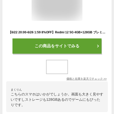
【6/22 20:00-6/26 1:59 8%OFF】Redmi 12 5G 4GB+128GB プレミアム 質感 8.2mm 薄型 5000万画素 5,000mAh 大容量 バッテリー 6.8インチ 高精細 ディスプレイ 90Hz Snapdragon® 4 Gen 2 高級感 防水対応 読書モード 指紋認証 センサー
この商品をサイトでみる
価格と在庫を
楽天
でチェック
>>
まくりん
こちらのスマホはいかがでしょうか。画面も大きく見やす
いですしストレージも128GBあるのでゲームにもぴった
りです。