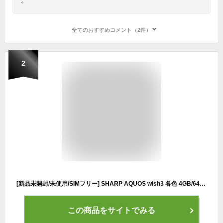
全てのおすすめコメント（2件）
2
[新品未開封/未使用/SIMフリー] SHARP AQUOS wish3 各色 4GB/64GB ソフトバング版A302SH/Yモバイル版A302SH/docomo版SH-53D/楽天モデル版SH-M25/ノンキャリアSIMフリー版SH-M25 スマホ 本体
この商品をサイトでみる