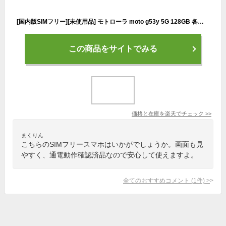
[国内版SIMフリー][未使用品] モトローラ moto g53y 5G 128GB 各色 デュアルSIM 通電動作確認済 Yモバイル版 スマホ 本体
この商品をサイトでみる
価格と在庫を
楽天
でチェック
>>
まくりん
こちらのSIMフリースマホはいかがでしょうか。画面も見
やすく、通電動作確認済品なので安心して使えますよ。
全てのおすすめコメント
(
1
件)
>