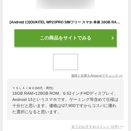
[Android 13]OUKITEL WP23PRO SIMフリー スマホ 本体 16GB RAM+128GB ROM 1TB拡張可能 タフネススマホ IP68防水防塵耐衝撃 10600mAh 大容量 6.52インチHD+大画面 薄型 軽量 スマートフォン Wi-Fi NFC GPS OTG 顔認識 指紋認識 技適認証済 携帯電話
この商品をサイトでみる
価格と在庫を
Amazon
でチェック
>>
ＹＳＬＡＩＷ６(60代・男性)
16GB RAM+128GB ROM、6.52インチHDディスプレイ、
Android 13というスマホです。ゲーミング等含めて仕様は
十分だと思います。価格は\27,900ですからコスパに優れ
た選択になると思います。
全てのおすすめコメント
(
1
件)
>