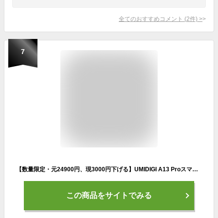
全てのおすすめコメント
(
2
件)
>
7
【数量限定・元24900円、現3000円下げる】UMIDIGI A13 Proスマートフォン本体SIMフリー6+128G Android11simフリーNFC搭載スマホ本体 オクタコア 48MPAI3眼カメラ5150mAhバッテリー 6.7"HD大画面デュアル4G楽天モバイル対応サイド指紋・顔認証グローバルバージョン技適認証済
この商品をサイトでみる