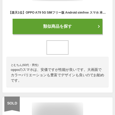
【楽天1位】OPPO A79 5G SIMフリー版 Android simfree スマホ 本体 新品 アンドロイド スマートフォン シムフリー 端末 メーカー保証 急速充電 外部メモリ eSIM DSDV ラジオ おサイフケータイ 顔認証 大容量バッテリー マイナンバーカード対応 大画面
類似商品を探す
とむちん(60代・男性)
oppoのスマホは、安価ですが性能が良いです。大画面で
カラーバリエーションも豊富でデザインも良いのでお勧め
です。
SOLD