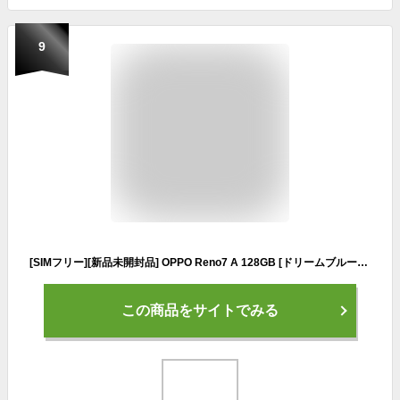
9
[SIMフリー][新品未開封品] OPPO Reno7 A 128GB [ドリームブルー] Yモバイル版 デュアルSIM(nanoSIM+eSIM) A201OP 白ロム スマホ 本体 楽天/AU/docomo/softbank回線使用可
この商品をサイトでみる