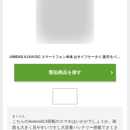
UMIDIGI A15/A15C スマートフォン本体 おサイフケータイ 楽天モバイル 16GB+256GB/16GB+128GB 急速充電 Android 13.0 NFC対応 スマホ本体 6.7"HD大画面 64MP/48MP AI 3眼カメラ SIMフリー 5000mAh大容量バッテリー 顔認証 指紋認証 ※技適認証済
類似商品を探す
まくりん
こちらのAndroid13搭載のスマホはいかがでしょうか。画
面も大きく見やすいですし大容量バッテリー搭載でさくさ