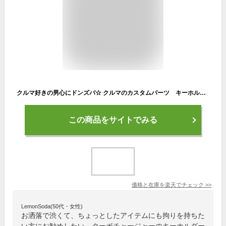
クルマ好きの男心にドンズバ☆ クルマのカスタムパーツ キーホルダー（ターボチャージャー） ■ こだわり派が夢中になる！人気のアメリカ雑貨屋 通販 アメリカ雑貨 アメリカン雑貨 インテリア雑貨 カッコイイ男の部屋！おしゃれ 生活雑貨 カー雑貨 カーグッズ キーリング
この商品をサイトでみる
価格と在庫を
楽天
でチェック
>>
LemonSoda(50代・女性)
お洒落で渋くて、ちょっとしたアイテムにも拘りを持ちた
い方にお勧めしたい、ターボチャージャーのキーホルダー