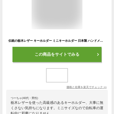
伝統の栃木レザー キーホルダー ミニキーホルダー 日本製 ハンドメイド レザー 本革 自転車 バイク 通勤 鍵 男性 女性 メンズ レディース プレゼント おすすめ シンプル コンパクト 小さい 小さめ かわいい おしゃれ 革小物 プレゼント 名入れ 刻印 ゆうパケット対応
この商品をサイトでみる
価格と在庫を
楽天
でチェック
>>
つーちゃ(40代・男性)
栃木レザーを使った高級感のあるキーホルダー、大事に無
くさない気持ちになります。ミニサイズなので自転車の運
転中に邪魔になりません。