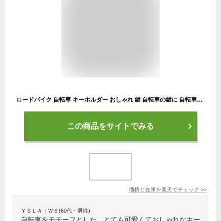
ロードバイク 自転車 キーホルダー おしゃれ 鍵 自転車の鍵に 自転車モチーフ かわいい バッグチャム シルバー 自転車キーホルダー メンズ レディース 可愛い キーホルダー 自転車 バイク 家の鍵 かぎ じてんしゃ キーリング かぎ サイクリング CYCLE☆ポイント消化 送料無料
この商品をサイトでみる
価格と在庫を
楽天
でチェック
>>
ＹＳＬＡＩＷ６(60代・男性)
自転車をモチーフとした、とても可愛くておしゃれなキー