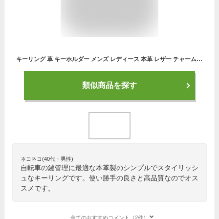
キーリング 革 キーホルダー メンズ レディース 本革 レザー チャーム 鍵 カギ キー 自転車 バイク 車 ストラップ 小物 シンプル 安い 仕事 業務用 家の鍵 ポイント消化
類似商品を探す
ネコネコ(40代・男性)
自転車の鍵管理に最適な本革製のシンプルでスタイリッシ
ュなキーリングです。使い勝手の良さと高品質なのでオス
スメです。
全てのおすすめコメント（2件）