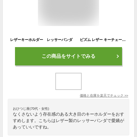
レザーキーホルダー レッサーパンダ ピズム レザー キーチェーン キーホルダー アクセサリー アニマル Lesser Panda レザーkeyホルダー【ネコポス2点まで・コンパクト対応】
この商品をサイトでみる
価格と在庫を
楽天
でチェック
>>
おひつじ座(70代・女性)
なくさないよう存在感のある大き目のキーホルダーをおす
すめします。こちらはレザー製のレッサーパンダで愛嬌が
あっていいですね。