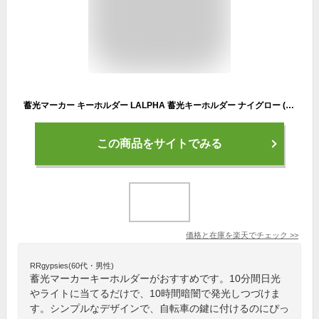
蓄光マーカー キーホルダー LALPHA 蓄光キーホルダー ナイグロー (クリアー/ブルー/オレンジ/レモン) (NI-201_5)ミニサイズ キャンプ用品 CAMP アウトドア 目印 ペット 野外活動 道しるべ 釣り 便利 ファッション 防犯 防災 ラルファ 新生活
この商品をサイトでみる
価格と在庫を
楽天
でチェック
>>
RRgypsies(60代・男性)
蓄光マーカーキーホルダーがおすすめです。10分間日光
やライトに当てるだけで、10時間暗闇で発光しつづけま
す。シンプルなデザインで、自転車の鍵に付けるのにぴっ