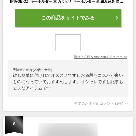
[PIAQEIOZ] キーホルダー 車 カラビナ キーホルダー 革 編み込み 自転車 鍵 キーホルダー おしゃれ バイク キーリング付き キーチェーン メンズ レディース レザー 紛失防止 人気 男女兼用 (ピンク)…
この商品をサイトでみる
価格と在庫を
Amazon
でチェック
>>
天津飯に転身(20代・女性)
鍵も簡単に付けれてオススメですしお値段もコスパが良い
ものになっていておすすめします。オシャレですし記事も
丈夫なアイテムです
全てのおすすめコメント
(
1
件)
>
8