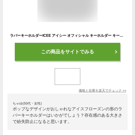
ラバーキーホルダーICEE アイシー オフィシャル キーホルダー キーチェーン キーリング 鍵 自転車 カンパニーキーホルダー フローズン シロクマ 雑貨 生活雑貨 人気 プレゼント レッド オレンジ グリーン ブルー アメリカン雑貨 アメリカ 雑貨 ダブルスリー メール便OK
この商品をサイトでみる
価格と在庫を
楽天
でチェック
>>
ちゃゆ(50代・女性)
ポップなデザインがおしゃれなアイスフローズンの形のラ
バーキーホルダーはいかがでしょう？存在感のある大きさ
で紛失防止になると思います。