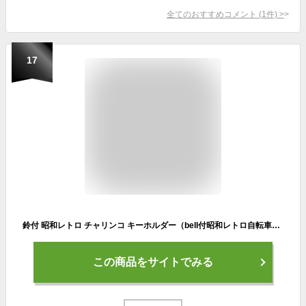
全てのおすすめコメント
(
1
件)
>
17
鈴付 昭和レトロ チャリンコ キーホルダー（bell付昭和レトロ自転車KEY HOLDER）TRICOLORE 日本語カタカナ片仮名漢字ママチャリカギ鍵キーケースキーリングサイクリングシティサイクルcycle伝統的昔ながら古き良きクラシカル懐かしい
この商品をサイトでみる