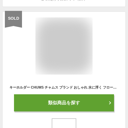
SOLD
キーホルダー CHUMS チャムス ブランド おしゃれ 水に浮く フローティング キーリング アウトドア 大きい 鍵 キャンプ 釣り 川 海 登山 車 バイク カジュアル かっこいい メンズ プレゼント 90028 FLOATING NEO KEYCHAIN フローティングキーチェーン タイダイ 総柄 迷彩 派手
類似商品を探す