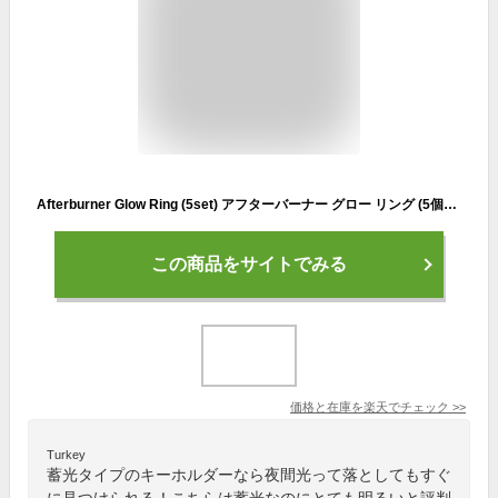
Afterburner Glow Ring (5set) アフターバーナー グロー リング (5個セット)夜光タグ 蓄光 蓄光マーカー 発光 太陽光 フラッシュライト対応 災害 キーホルダー 自転車タグ リング detail
この商品をサイトでみる
価格と在庫を
楽天
でチェック
>>
Turkey
蓄光タイプのキーホルダーなら夜間光って落としてもすぐ
に見つけられる！こちらは蓄光なのにとても明るいと評判