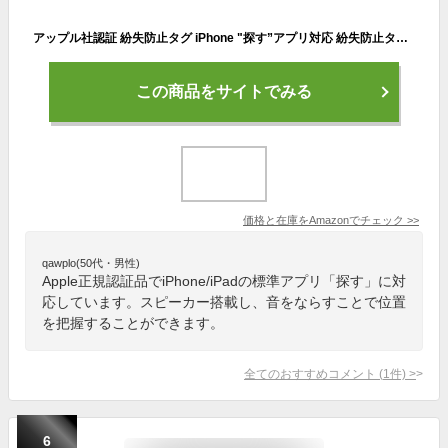
アップル社認証 紛失防止タグ iPhone "探す”アプリ対応 紛失防止タグ ココタグ Apple認証 専用アプリ不要 紛失防止トラッカー 探し物発見器 ペットトラッカー スマートタグ キーホルダー 自転車 鍵紛失防止 忘れ物防止 Key Finder 迷子 iphone 位置情報 トラッカー koko tag
この商品をサイトでみる
価格と在庫を
Amazon
でチェック
>>
qawplo(50代・男性)
Apple正規認証品でiPhone/iPadの標準アプリ「探す」に対
応しています。スピーカー搭載し、音をならすことで位置
を把握することができます。
全てのおすすめコメント
(
1
件)
>
6