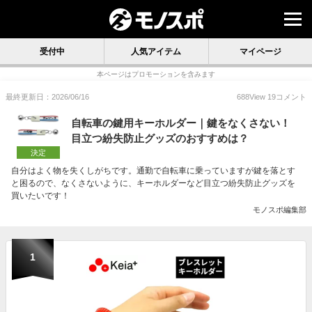
受付中
人気アイテム
マイページ
本ページはプロモーションを含みます
最終更新日：2026/06/16
688
View
19
コメント
自転車の鍵用キーホルダー｜鍵をなくさない！
目立つ紛失防止グッズのおすすめは？
決定
自分はよく物を失くしがちです。通勤で自転車に乗っていますが鍵を落とす
と困るので、なくさないように、キーホルダーなど目立つ紛失防止グッズを
買いたいです！
モノスポ編集部
1