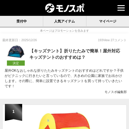
受付中
人気アイテム
マイページ
本ページはプロモーションを含みます
最終更新日：2025/12/26
193
View
27
コメント
【キッズテント】折りたたみで簡単！屋外対応
キッズテントのおすすめは？
決定
屋外OKなおしゃれな折りたたみキッズテントのおすすめはどれですか？子供
がピクニックに行きたいと言っているので、大きめの公園に家族でお出かけ
します。その際に、簡単に設置できるキッズテントを買って持っていきたい
です！
モノスポ編集部
1