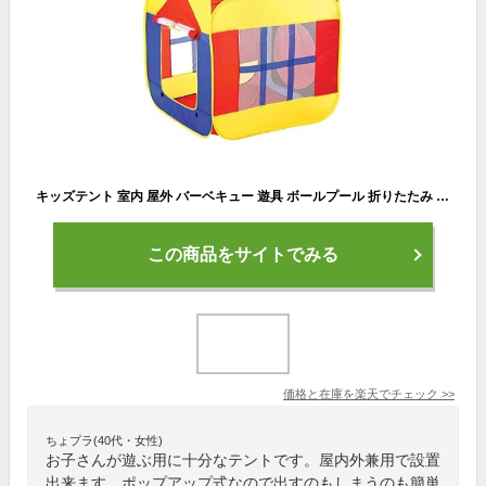
キッズテント 室内 屋外 バーベキュー 遊具 ボールプール 折りたたみ 簡単収納 80×90×110cm ベビーゲート ベビールーム 自立 赤ちゃん 新生児 幼児 育児 送料無料 お誕生日 出産祝い プレゼント ギフト こどもの日
この商品をサイトでみる
価格と在庫を
楽天
でチェック
>>
ちょプラ(40代・女性)
お子さんが遊ぶ用に十分なテントです。屋内外兼用で設置
出来ます。ポップアップ式なので出すのもしまうのも簡単