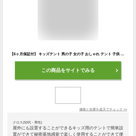
【6ヶ月保証付】 キッズテント 男の子 女の子 おしゃれ テント 子供 テント 室内 遊び 室外 ボールプール キッズ テント ハウス 子ども テント 室内 プレイハウス 屋外 庭 遊び場 消防署 警察署 軍事 学校 プリンセスハウス 誕生日 出産祝 クリスマス プレゼント に最適
この商品をサイトでみる
価格と在庫を
楽天
でチェック
>>
クロス(50代・男性)
屋外にも設置することができるキッズ用のテントで簡単設
置ができて秘密基地感覚で楽しく使用することができて便