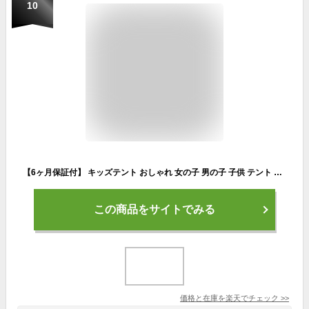
10
【6ヶ月保証付】 キッズテント おしゃれ 女の子 男の子 子供 テント ハウス 室内 室外 キッズ テント ハウス インテリア プレイハウス 屋外 室内 庭 遊具 遊び場 誕生日 出産祝 遊び場 クリスマス プレゼント に最適 12色 カラーペン付き 水性 水彩ペン 塗り絵 色付け
この商品をサイトでみる
価格と在庫を
楽天
でチェック
>>