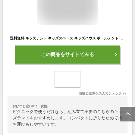
送料無料 キッズテント キッズスペース キッズハウス ボールテント キャンピング プレイハウス ボールハウス ボールプール 遊び場 室内 室外 組み立簡単 折りたたみ式 簡単設置 秘密基地 子供部屋 おもちゃ子供の日 屋外 屋内 庭 お祝い 誕生日 プレゼント 楽天海外通販
この商品をサイトでみる
価格と在庫を
楽天
でチェック
>>
おひつじ座(70代・女性)
ピクニックで使うだけなら、組み立て不要のこちらのキッ
ズテントをおすすめします。コンパクトに折りたためて持
ち運びもしやすいです。