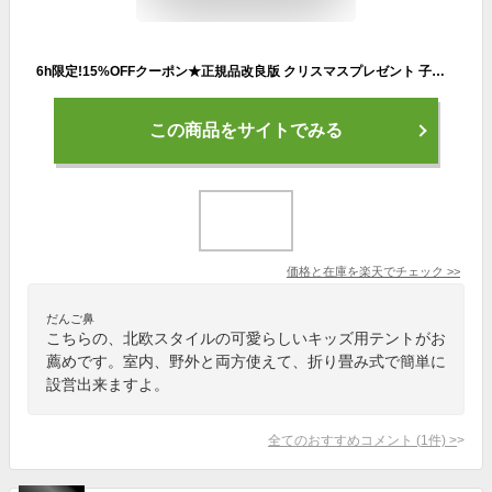
6h限定!15%OFFクーポン★正規品改良版 クリスマスプレゼント 子供 おもちゃテント 折り畳み式 子供部屋 キャンプ キッズテント 屋外室内 庭遊具 知育玩具 秘密基地 ままごと プレイハウス 簡易テント 北欧 女子男子 誕生日出産祝 インテリア テレワーク ギフト
この商品をサイトでみる
価格と在庫を
楽天
でチェック
>>
だんご鼻
こちらの、北欧スタイルの可愛らしいキッズ用テントがお
薦めです。室内、野外と両方使えて、折り畳み式で簡単に
設営出来ますよ。
全てのおすすめコメント
(
1
件)
>