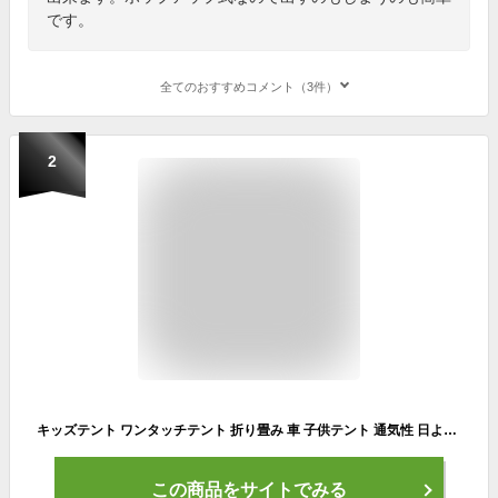
です。
全てのおすすめコメント（3件）
2
キッズテント ワンタッチテント 折り畳み 車 子供テント 通気性 日よけ 室内 屋外 キャンプ アウトドア 玩具収納 秘密基地 軽量 携帯便利 収納バッグ付き 隠れん坊ゲーム 夏 かわいい お誕生日 クリスマス 出産祝い 子どもの日 プレゼント 送料無料
この商品をサイトでみる