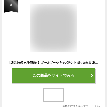
8
【楽天1位/6ヶ月保証付】 ボールプール キッズテント 折りたたみ 消防車 パトカー 女の子 男の子 子供 テント 室内 遊び おもちゃ 室外 収納バッグ付 アイスクリーム屋さん キッズ テント ハウス プレイハウス 屋外 キャンプ 庭 誕生日 出産祝 クリスマス プレゼント に最適
この商品をサイトでみる
価格と在庫を
楽天
でチェック
>>