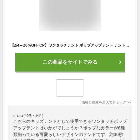
【2/4～20％OFF CP】ワンタッチテント ポップアップテント テント 2人用 1人用 アウトドア 簡易テント サンシェード UVカット 紫外線カット 日焼け対策 防水 軽量 簡単 コンパクト収納 かわいい おしゃれ 防災 キャンプ ピクニック 海 山 プレゼント 送料無料
この商品をサイトでみる
価格と在庫を
楽天
でチェック
>>
オロロ(40代・男性)
こちらのキッズテントとして使用できるワンタッチポップ
アップテントはいかがでしょうか？ポップなカラーが6種
類揃っている可愛らしいデザインのテントです。約30秒