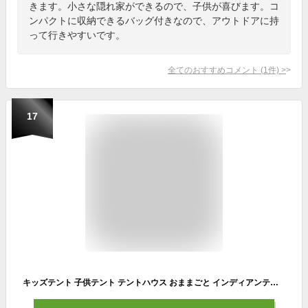
きます。小さな隠れ家ができるので、子供が喜びます。コ
ンパクトに収納できるバッグ付きなので、アウトドアに持
って行きやすいです。
全てのおすすめコメント
(
1
件)
>
17
キッズテント 子供テント テントハウス おままごと インディアンテント 知育玩具 秘密基地 隠れん坊 遊び小屋 室内用 庭用 公園用 おもちゃ 玩具収納 大きなスペース 折り畳み式 収納ケース付き おしゃれ 誕生日/子供の日プレゼント（グリーン）