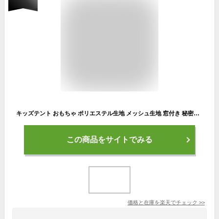
キッズテント おもちゃ ポリエステル生地 メッシュ生地 窓付き 秘密基地 防蚊 防水 子供用テント 室内遊具 コンパクト 知育玩具 ボールハウス 室内 屋外 プレイハウス 男の子 女の子 通気性抜群 折り畳み式 ピクニック 簡単組立 プレゼント プレイテント
この商品をサイトでみる
価格と在庫を
楽天
でチェック
>>