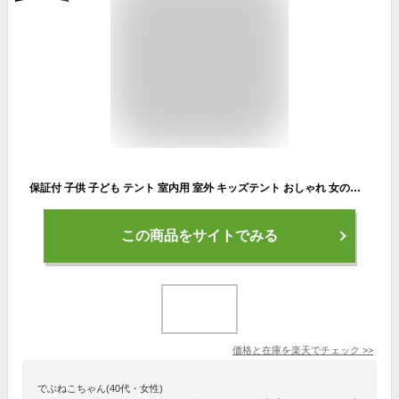
保証付 子供 子ども テント 室内用 室外 キッズテント おしゃれ 女の子 男の子 部屋 おもちゃ キッズ テント ハウス プレイハウス 屋外 屋内 庭 遊具 遊び場 誕生日 出産祝 遊び場 クリスマス プレゼント に最適 12色 カラーペン付き 水性 水彩ペン 塗り絵 色付け
この商品をサイトでみる
価格と在庫を
楽天
でチェック
>>
でぶねこちゃん(40代・女性)