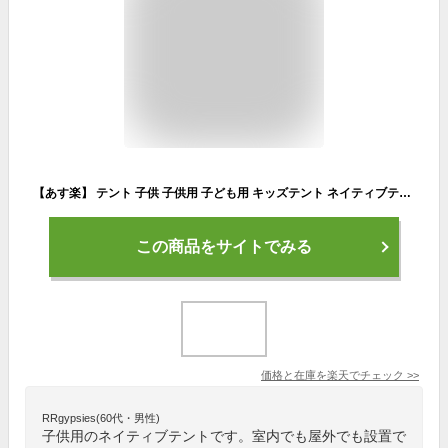
【あす楽】 テント 子供 子供用 子ども用 キッズテント ネイティブテント HAKZ2050 HAKZ2060 スパイス SPICE ティピー 子供テント 子供ハウス テントハウス 室内 折りたたみ 誕生日 クリスマスプレゼント 出産祝い 男の子 女の子 おもちゃ おしゃれ 北欧
この商品をサイトでみる
価格と在庫を
楽天
でチェック
>>
RRgypsies(60代・男性)
子供用のネイティブテントです。室内でも屋外でも設置で