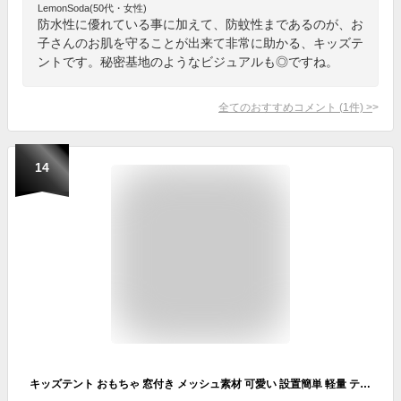
LemonSoda(50代・女性)
防水性に優れている事に加えて、防蚊性まであるのが、お
子さんのお肌を守ることが出来て非常に助かる、キッズテ
ントです。秘密基地のようなビジュアルも◎ですね。
全てのおすすめコメント
(
1
件)
>
14
キッズテント おもちゃ 窓付き メッシュ素材 可愛い 設置簡単 軽量 テントハウス ポリエステル素材 子供用テント 知育玩具 室内 屋外 プレイハウス 男の子 女の子 通気性抜群 秘密基地 おままごと ピクニック 簡単組立 プレゼント プレイテント 室内遊具 折り畳み式