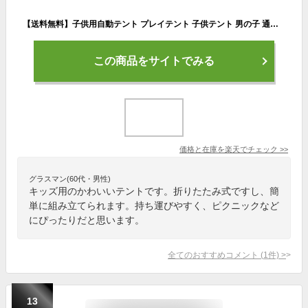
【送料無料】子供用自動テント プレイテント 子供テント 男の子 通気性 カッコいい 室内室外 キャンプ 遠足 持ち運び簡単 折り畳み式 子どもテント キッズテント 睡眠テント テントハウス 誕生日 クリスマス プレゼント ギフト ままごと おもちゃ 知育玩具 秘密基地 庭遊具
この商品をサイトでみる
価格と在庫を
楽天
でチェック
>>
グラスマン(60代・男性)
キッズ用のかわいいテントです。折りたたみ式ですし、簡
単に組み立てられます。持ち運びやすく、ピクニックなど
にぴったりだと思います。
全てのおすすめコメント
(
1
件)
>
13