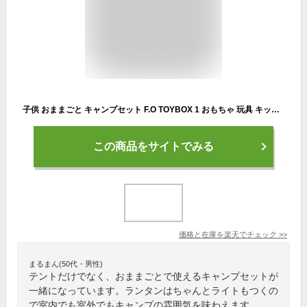
子供 おままごと キャンプセット F.O TOYBOX 1 おもちゃ 玩具 キッズテント 屋外 屋内 公園 キャンプごっこ 男の子 女の子 プレゼント ギフト 誕生日 クリスマス J581902 BREEZE
この商品をサイトでみる
価格と在庫を
楽天
でチェック
>>
まるまん(50代・男性)
テントだけでなく、おままごとで使えるキャンプセットが
一緒になっています。ランタンはちゃんとライトもつくの
で室内でも室外でもキャンプの雰囲気を味わえます。