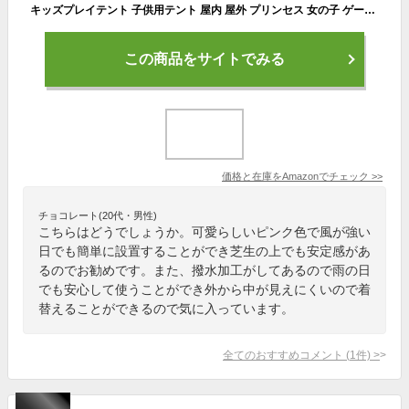
キッズプレイテント 子供用テント 屋内 屋外 プリンセス 女の子 ゲームハウス 小さな家 子供 城 セパレートベッド 神具 おもちゃの家
この商品をサイトでみる
価格と在庫を
Amazon
でチェック
>>
チョコレート(20代・男性)
こちらはどうでしょうか。可愛らしいピンク色で風が強い
日でも簡単に設置することができ芝生の上でも安定感があ
るのでお勧めです。また、撥水加工がしてあるので雨の日
でも安心して使うことができ外から中が見えにくいので着
替えることができるので気に入っています。
全てのおすすめコメント
(
1
件)
>