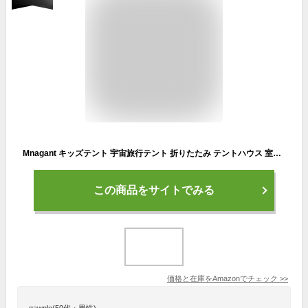
Mnagant キッズテント 宇宙旅行テント 折りたたみ テントハウス 室内 屋外 収納バッグ付き 子供用テント キャンプセット 秘密基地 こども用 窓付き 簡単に組立 誕生日 クリスマス プレゼント-126 x 126 x 102 cm
この商品をサイトでみる
価格と在庫を
Amazon
でチェック
>>
qawplo(50代・男性)