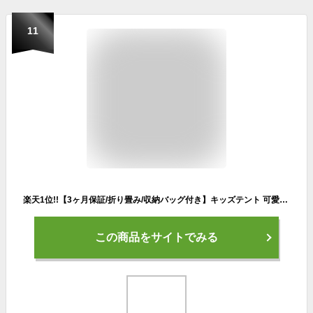
11
楽天1位!!【3ヶ月保証/折り畳み/収納バッグ付き】キッズテント 可愛い おしゃれ 女の子 男の子 部屋 おもちゃ ボールハウス 北欧風 折りたたみ式 キッズ ハウス 屋外 屋内 庭 秘密基地 収納バッグ付き 誕生日 出産祝 インテリア 玩具収納 遊び場 クリスマス プレゼント
この商品をサイトでみる