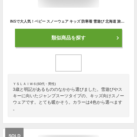
INSで大人気！ベビー スノーウェア キッズ 防寒着 雪遊び 北海道 旅行 ジャンプスーツ 防寒カバーオール ファー フード付き 暖かい ロンパース フリース 男の子 女の子 ユニセックス 冬 ベージュ ネイビー ホワイト 1歳 2歳 3歳 90cm 100cm 110cm 20cm
類似商品を探す
ＹＳＬＡＩＷ６(60代・男性)
3歳と明記があるもののなかから選びました。雪遊びやス
キーに向いたジャンプスーツタイプの、キッズ向けスノー
ウェアです。とても暖かそう。カラーは4色から選べます
。
SOLD