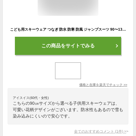
こども用スキーウェア つなぎ 防水 防寒 防風 ジャンプスーツ 90〜130 つなぎ 雪遊び 冬 暖か ウインター 中綿入り スキー スノーボードウェア キッズ ジュニア スノボー スノボウェア ボードウェア スノーウェア 激安 子供用 かわいい
この商品をサイトでみる
価格と在庫を
楽天
でチェック
>>
アイスイス(60代・女性)
こちらの90㎝サイズから選べる子供用スキーウェアは、
可愛い花柄デザインがございます。防水性もあるので雪も
染み込みにくいので安心です。
全てのおすすめコメント
(
1
件)
>