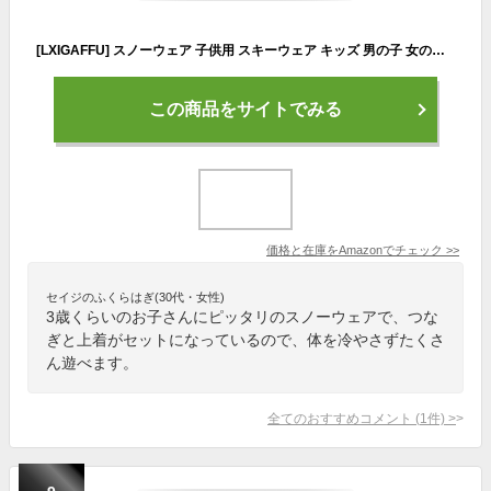
[LXIGAFFU] スノーウェア 子供用 スキーウェア キッズ 男の子 女の子 ダウンジャケット ダウンパンツ 2点セット 子供服 ダウンジャケット ベビースーツ ベビー カバーオール アウタージャケット 防風 防寒 80-110cm (イエロー,90)
この商品をサイトでみる
価格と在庫を
Amazon
でチェック
>>
セイジのふくらはぎ(30代・女性)
3歳くらいのお子さんにピッタリのスノーウェアで、つな
ぎと上着がセットになっているので、体を冷やさずたくさ
ん遊べます。
全てのおすすめコメント
(
1
件)
>