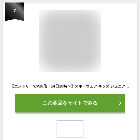
7
【エントリーでP10倍！14日10時〜】スキーウェア キッズ ジュニア 上下セット スノーウェア スノーボードウェア ジャケット パンツ NNOUM ノアム 73J 子供用 男の子 女の子 フード付き 120 130 140 150 160 サイズ調整 耐水圧10000mm おしゃれ 人気 スノボ
この商品をサイトでみる