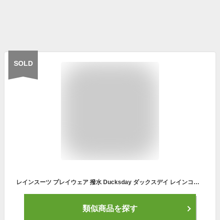
SOLD
レインスーツ プレイウェア 撥水 Ducksday ダックスデイ レインコート フード付き 防水 防風 防雪 通気性 雨合羽 カッパ スノーウェア 雨 雪 100cm 110cm 赤ちゃん 3歳 4歳 5歳 キッズレインスーツ 女の子 男の子 子供 つなぎ 遊び着 アウトドア キャンプ 川 海 リフレクター
類似商品を探す