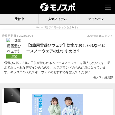
受付中
人気アイテム
マイページ
本ページはプロモーションを含みます
最終更新日：2025/12/04
200
View
15
コメント
【3歳用雪遊びウェア】防水でおしゃれなべビ
ースノーウェアのおすすめは？
決定
雪遊びの際に3歳の子供が着られるベビースノーウェアを購入したいです。防
水でおしゃれなデザインのものや、人気ブランドのものが気になっていま
す。キッズ用の人気スキーウェアのおすすめを教えてください。
モノスポ編集部
1