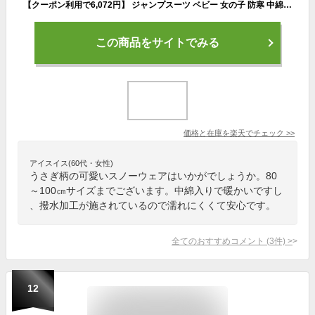
【クーポン利用で6,072円】 ジャンプスーツ ベビー 女の子 防寒 中綿 撥水加工 フード ( 80-100cm )【 UZULAND with ウズラビット 】▽ アウター ジャケット スノーウェア スキーウェア スノーコンビ つなぎ 雪遊び 冬 うさぎ ウサギ キッズ 80cm 90cm 95cm 100cm
この商品をサイトでみる
価格と在庫を
楽天
でチェック
>>
アイスイス(60代・女性)
うさぎ柄の可愛いスノーウェアはいかがでしょうか。80
～100㎝サイズまでございます。中綿入りで暖かいですし
、撥水加工が施されているので濡れにくくて安心です。
全てのおすすめコメント
(
3
件)
>
12