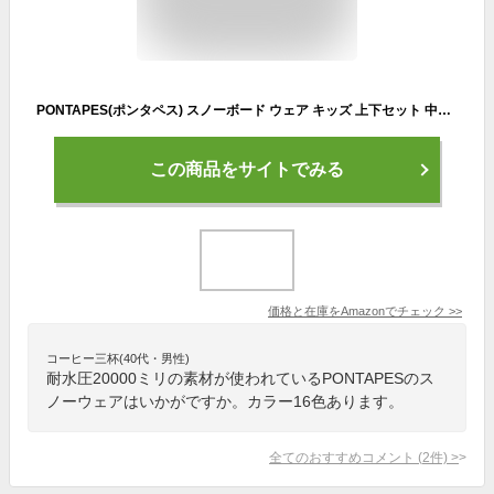
PONTAPES(ポンタペス) スノーボード ウェア キッズ 上下セット 中綿多め 全16色 サイズ調節可能 PONJR-108 PJW-04(2LN-272*M-837) 150サイズ スノーウェア スノボウェア スキーウェア ウエア 子供用 ジュニア 男の子用 女の子用
この商品をサイトでみる
価格と在庫を
Amazon
でチェック
>>
コーヒー三杯(40代・男性)
耐水圧20000ミリの素材が使われているPONTAPESのス
ノーウェアはいかがですか。カラー16色あります。
全てのおすすめコメント
(
2
件)
>