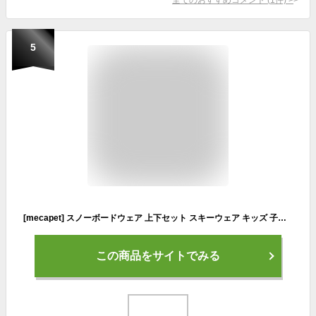
5
[mecapet] スノーボードウェア 上下セット スキーウェア キッズ 子供用 ダウンジャケット ジャンプスーツ ダウンパンツ 男の子 女の子 スノーウェア 防寒 雪遊び 保温 アウトドア スポーツコート カバーオール ベビー アウター(ピンク,130)
この商品をサイトでみる