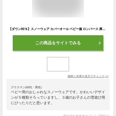
【ダウン90％】スノーウェア カバーオール ベビー服 ロンパース 厚手 フード付 手袋 フットカバー 花柄 総柄 プリント つなぎ ダウン 前ファスナー 雪遊び 防寒着 男の子 女の子 レッド 白黒 ジャンプスーツ 赤ちゃん 70cm 80cm 90cm 100cm 1歳 2歳 3歳 ボアフリース
この商品をサイトでみる
価格と在庫を
楽天
でチェック
>>
グラスマン(60代・男性)
ベビー用のおしゃれなスノーウェアです。かわいいデザイ
ンが５種類そろっていますし、３歳のお子さんの雪遊び用
にぴったりだと思います。
全てのおすすめコメント
(
1
件)
>