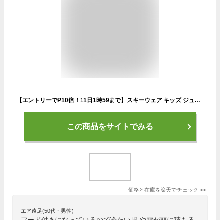
【エントリーでP10倍！11日1時59まで】スキーウェア キッズ ジュニア 上下セット 【3年着られる】ハイブランドと同工場で安心の品質 耐水圧20000ml NNOUM ノアム 子供 男の子 女の子 サイズ調節可能 120 130 140 150 160 FTP71J 保温 防寒 フード付き スノボ
この商品をサイトでみる
価格と在庫を
楽天
でチェック
>>
エア遠足(50代・男性)
フード付きになっているので冷たい風 や雪が頭に積もる