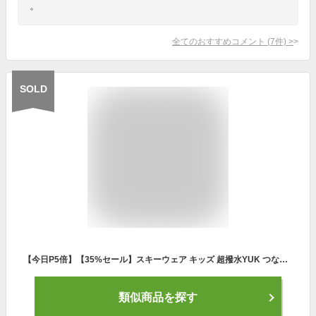
。
全てのおすすめコメント
(
7
件)
>
SOLD
【今日P5倍】【35%セール】スキーウェア キッズ 超撥水YUK つなぎ ベビー 80cm 90cm 100cm 110cm 120cm ジャンプスーツ 女の子 男の子 超撥水YUK 子供 スキー 上下セット 耐水圧10000mm 撥水加工 雪遊び 中綿入り ワンピース 2024-25年 保育園 幼稚園 おトイレ簡単
類似商品を探す