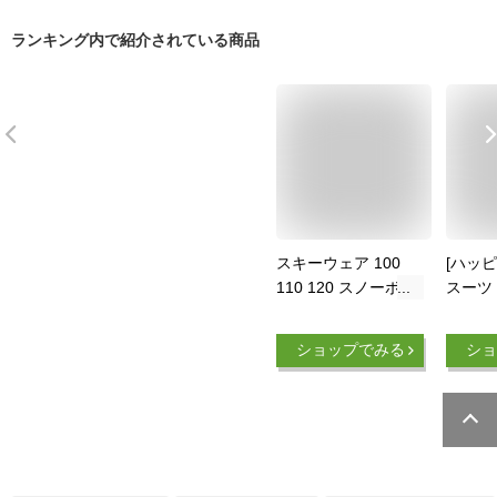
ランキング内で紹介されている商品
スキーウェア 100
[ハッピ
110 120 スノーボー
スーツ
ドウェア 上下セット
ーコン
つなぎ キッズ ジュ
寒 つ
ショップでみる
ショ
ニア スノボ スノー
1111
ボード スノボー ス
120cm
キー スノボウェア
スノボーウェア スノ
ーウェア ボードウェ
ア ジャケット パン