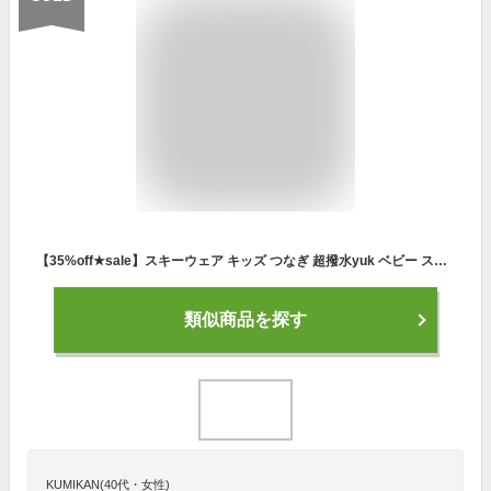
【35%off★sale】スキーウェア キッズ つなぎ 超撥水yuk ベビー スノーボードウェア 80cm 90cm 100cm 110cm 120cm 130cm 140cm ジャンプスーツ ジャンパー アウター 女の子 男の子 子供 撥水加工 スキー 雪遊び 耐水圧10000mm 2023-24年 新作
類似商品を探す
KUMIKAN(40代・女性)