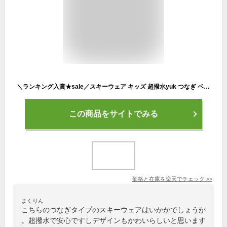
＼ランキング入賞★sale／スキーウェア キッズ 超撥水yuk つなぎ ベビー 男の子 女の子 サイズ調整 80cm 90cm 100cm 110cm 120cm ジャンプスーツ スノーコンビ スノーボードウェア 冬 雪遊び 撥水 幼稚園 保育園 ランキング1位 2位
この商品をサイトでみる
価格と在庫を
楽天
でチェック
>>
まくりん
こちらのつなぎタイプのスキーウェアはいかがでしょうか
。超撥水で安心ですしデザインもかわいらしいと思います