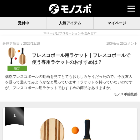
受付中
人気アイテム
マイページ
本ページはプロモーションを含みます
最終更新日：2023/12/19
193
View
25
コメント
フレスコボール用ラケット｜フレスコボールで
使う専用ラケットのおすすめは？
決定
偶然フレスコボールの動画を見てとてもおもしろそうだったので、今度友人
を誘って遊んでみようかなと思っています！ラケットを持っていないのです
が、フレスコボール用ラケットでおすすめの商品はありますか。
モノスポ編集部
1