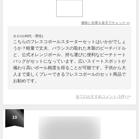
価格と在庫を
楽天
でチェック
>>
オロロ(40代・男性)
こちらのフレスコボールスターターセットはいかがでしょ
うか？軽量で丈夫、バランスの取れた木製のビーチパドル
と、公式オレンジボール、持ち運びに便利なビーチトート
バッグがセットになっています。広いスイートスポットが
備わり高いボール精度を得ることが可能です。子供から大
人まで楽しくプレーできるフレスコボールのセット商品で
お勧めです。
全てのおすすめコメント
(
1
件)
>
10