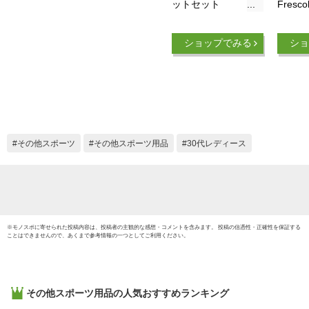
ットセット
Fresc
Leblon【SORTE
ーセッ
ORIGINAL】屋外・
ドル ボ
ショップでみる
ショ
屋内ボール2個セッ
個
ト＆専用トートバッ
グ付き
その他スポーツ
その他スポーツ用品
30代レディース
※
モノスポ
に寄せられた投稿内容は、投稿者の主観的な感想・コメントを含みます。 投稿の信憑性・正確性を保証する
ことはできませんので、あくまで参考情報の一つとしてご利用ください。
その他スポーツ用品
の人気おすすめランキング