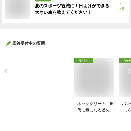
40
夏のスポーツ観戦に！日よけができる
回答
大きい傘を教えてください！
回答受付中の質問
受付中
受付
ネッククリーム｜60
バレ
代に気になる首のシ
ーズ
ワに！ネッククリー
スポ
ムのおすすめは？
バッ
は？