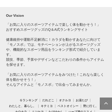
Our Vision
「お気に入りのスポーツアイテムで
楽しく体を動かそう！」
おすすめスポーツグッズのQ＆A式ランキングサイト
健康維持や運動不足解消に！カラダを動かすあなたに向けて
「モノスポ」では、モチベーションが上がるスポーツグッズ
や、機能的なスポーツ用品をランキング形式で紹介していま
す。
競技、季節、予算やデザインなどこだわりの条件からアイテム
を探せます。
「お気に入りのスポーツアイテムをみつけた！これなら楽しく
体を動かせそう！」
そんなアイテムと「モノスポ」で出会ってみませんか。
Ｇランキング
だれどこ
オクルヨ
お湯たび
わたしと、暮らし。
キテミヨ
ベストオイシー
野に行く。
カウナラ
ミツケヨ
たびゆかし
ハーブ酒のススメ