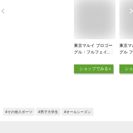
東京マルイ プロゴー
東京マ
グル・フルフェイス
グル 
（レンジャーグリー
ージョ
ン） サバゲー ゴー
ック 
ショップでみる
ショ
グル 保護 エアガン
ーグル
ガスガン 電動ガン
モデルガン 怪我 ガ
ード 装備 フルフェ
イス メガネ サング
ラス 痛い レンジャ
ー コヨーテ ブラウ
その他スポーツ
男子大学生
オールシーズン
ン 迷彩 グリーン