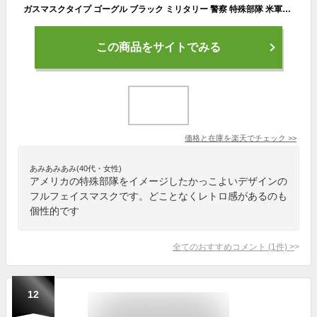
ガスマスクタイプ ゴーグル ブラック ミリタリー 警察 特殊部隊 米軍M40 フルフェイス サバゲー ファッション ポリスグッズ ゴーグルタイプ サバイバルゲーム 装備 フェイスマスク フェイスガード マスク サバゲーマスク コスプレ スチームパンク ハロウィン
この商品をサイトでみる
価格と在庫を
楽天
でチェック
>>
あみあみあみ(40代・女性)
アメリカの特殊部隊をイメージしたかっこよいデザインの
フルフェイスマスクです。どことなくレトロ感があるのも
個性的です
全てのおすすめコメント
(
1
件)
>
12