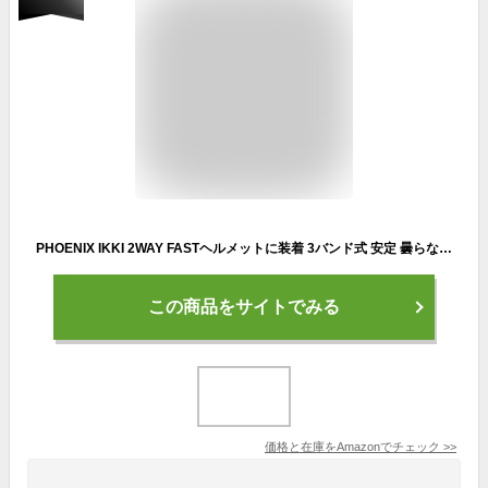
PHOENIX IKKI 2WAY FASTヘルメットに装着 3バンド式 安定 曇らない 通気性良 男女兼用 タクティカル タクティカルギア フェイスガード サバゲー装備 ブラック小紋
この商品をサイトでみる
価格と在庫を
Amazon
でチェック
>>