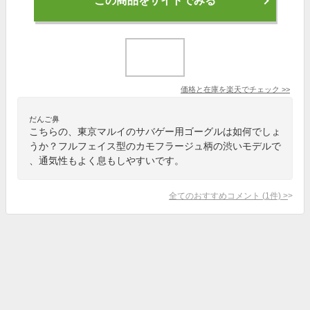
この商品をサイトでみる
価格と在庫を
楽天
でチェック
>>
だんご鼻
こちらの、東京マルイのサバゲー用ゴーグルは如何でしょ
うか？フルフェイス型のカモフラージュ柄の渋いモデルで
、通気性もよく息もしやすいです。
全てのおすすめコメント
(
1
件)
>