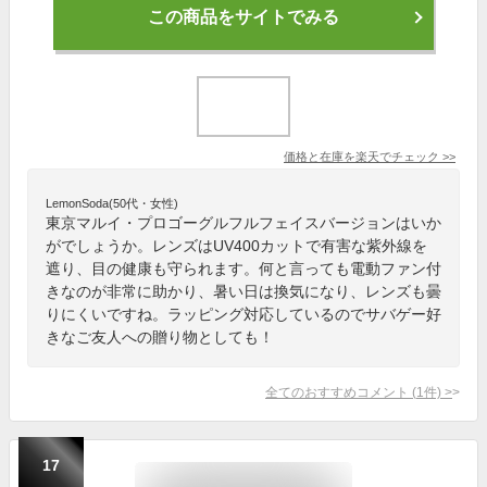
この商品をサイトでみる
価格と在庫を
楽天
でチェック
>>
LemonSoda(50代・女性)
東京マルイ・プロゴーグルフルフェイスバージョンはいか
がでしょうか。レンズはUV400カットで有害な紫外線を
遮り、目の健康も守られます。何と言っても電動ファン付
きなのが非常に助かり、暑い日は換気になり、レンズも曇
りにくいですね。ラッピング対応しているのでサバゲー好
きなご友人への贈り物としても！
全てのおすすめコメント
(
1
件)
>
17