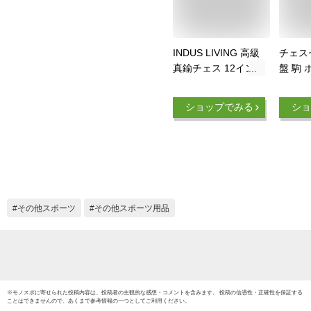
INDUS LIVING 高級
チェス
真鍮チェス 12インチ
盤 駒
ピースとボードセッ
アンテ
ト プレミアムブラッ
み盤 
ショップでみる
ショ
クとシルバー仕上げ
新品
ヘビーチェスセット
彼への誕生日プレゼ
ントに ユニークなア
ートチェスセット
その他スポーツ
その他スポーツ用品
※
モノスポ
に寄せられた投稿内容は、投稿者の主観的な感想・コメントを含みます。 投稿の信憑性・正確性を保証する
ことはできませんので、あくまで参考情報の一つとしてご利用ください。