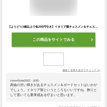
【よりどり3個以上で各200円引き】イタリア製チェスメン＆チェスボード イタリア製チェスセット lotario 176mw201gr 【定番】
この商品をサイトでみる
価格と在庫を
楽天
でチェック
>>
LemonSoda(50代・女性)
真鍮の渋い輝きがあるチェスメン＆ボードセットはいかが
でしょう。イタリア製というところもいいですね。飾りと
して置いても重厚感ある佇まいと思います。
全てのおすすめコメント
(
1
件)
>