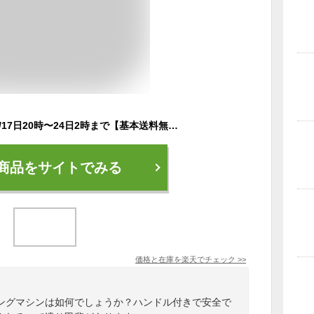
期間限定ポイント4倍/17日20時〜24日2時まで【基本送料無料/大型宅配商品】直販限定品 アルインコ直営店 ALINCOAFR2316 ランニングマシン 2316ウォーカー ランナーマシーン ウォーキング ダイエット
商品をサイトでみる
価格と在庫を
楽天
でチェック
>>
ングマシンは如何でしょうか？ハンドル付きで安全で