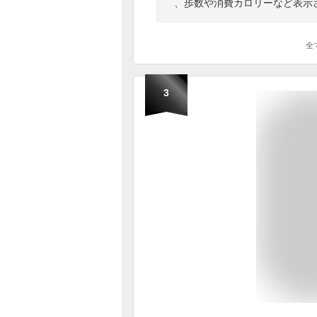
、歩数や消費カロリーなど表示
全
3