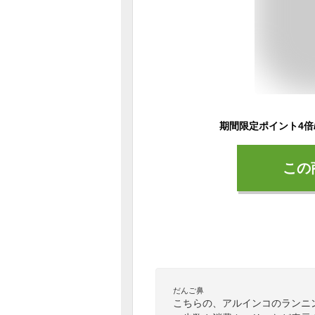
この
だんご鼻
こちらの、アルインコのランニ