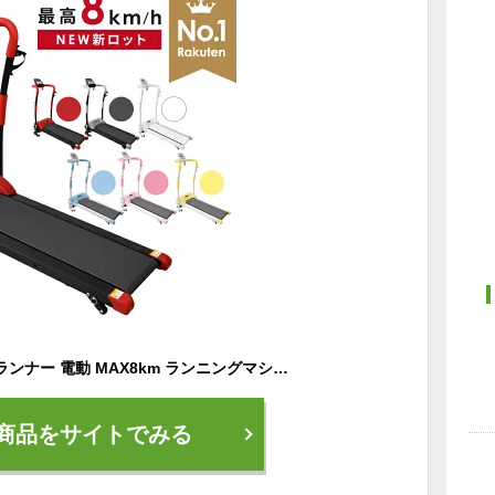
【努力価格】 ルームランナー 電動 MAX8km ランニングマシン ランニングマシーン トレッドミル 家庭用 ランニングましーん家庭用 ホームジム コンパクト 健康器具 折りたたみ 高齢者 防音 マット 筋トレ ウォーキング
商品をサイトでみる