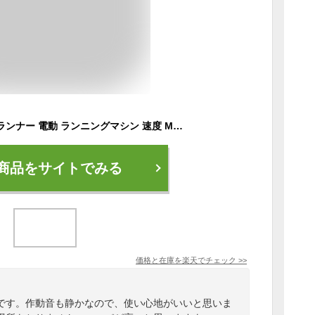
【努力価格】 ルームランナー 電動 ランニングマシン 速度 MAX10km/h プログラム ランニングマシーン ウォーキングマシン トレッドミル 3カラー 家庭用 健康器具 折りたたみ 筋トレ 静音 防音 高齢者 潤滑油 マット
商品をサイトでみる
価格と在庫を
楽天
でチェック
>>
です。作動音も静かなので、使い心地がいいと思いま