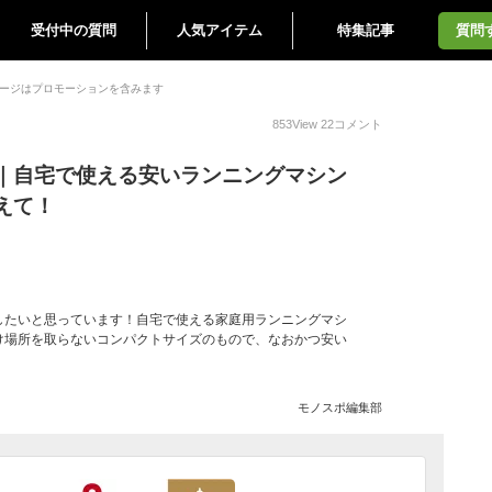
受付中の質問
人気アイテム
特集記事
質問
ージはプロモーションを含みます
853
View
22
コメント
｜自宅で使える安いランニングマシン
えて！
したいと思っています！自宅で使える家庭用ランニングマシ
け場所を取らないコンパクトサイズのもので、なおかつ安い
モノスポ編集部