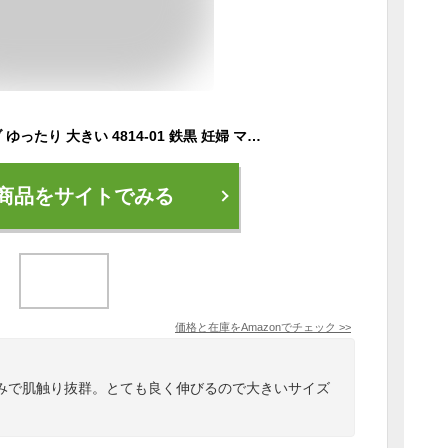
絹屋 シルク 腹巻 リブ ゆったり 大きい 4814-01 鉄黒 妊婦 マタニティ レディース メンズ 温活 あたたかい 冷え性 冬
商品をサイトでみる
価格と在庫を
Amazon
でチェック
>>
みで肌触り抜群。とても良く伸びるので大きいサイズ