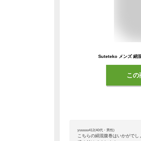
この
yuuuuu412(40代・男性)
こちらの絹混腹巻はいかがでし