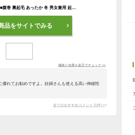
26日9:59まで5%OFF■腹巻 裏起毛 あったか 冬 男女兼用 起毛 ロング レディース 腹巻き メンズ 冬用 暖かい 防寒 温活 生理 冷え性 冷え対策 冷え取り はらまき インナー 紳士 黒 ストレッチ 大きいサイズ 妊娠 マタニティ【iLegHアイレッグヒート】 gt *1*2-2t*y3-4t
商品をサイトでみる
価格と在庫を
楽天
でチェック
>>
に優れてお勧めですよ。妊婦さんも使える高い伸縮性
全てのおすすめコメント
(
1
件)
>