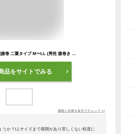
Suteteko メンズ 絹混腹巻 二重タイプ M〜LL (男性 腹巻き ハラマキ はらまき シルク 防寒グッズ あったかグッズ 寒さ対策 プレゼント 大きいサイズあり 冷え対策 冷え性 オールシーズン)(送料無料)
商品をサイトでみる
価格と在庫を
楽天
でチェック
>>
ょうか？LLサイズまで展開があり苦しくない程度に