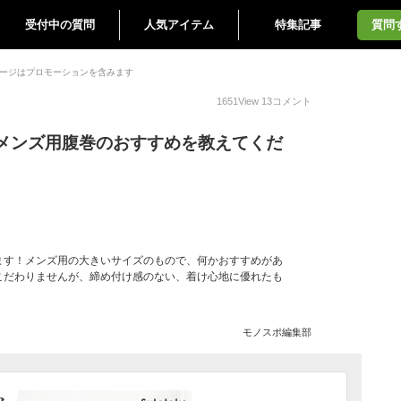
受付中の質問
人気アイテム
特集記事
質問
ージはプロモーションを含みます
1651
View
13
コメント
メンズ用腹巻のおすすめを教えてくだ
ます！メンズ用の大きいサイズのもので、何かおすすめがあ
こだわりませんが、締め付け感のない、着け心地に優れたも
モノスポ編集部