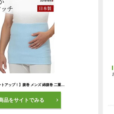
【エントリーでポイントアップ！】腹巻 メンズ 綿腹巻 二重タイプ M〜LL (大きいサイズ 綿 男性 紳士 腹巻き ハラマキ はらまき 防寒 あったか 寒さ対策 Suteteko M L LL)(送料無料)
商品をサイトでみる