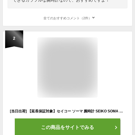
全てのおすすめコメント（2件）
2
[当日出荷] 【延長保証対象】セイコー ソーマ 腕時計 SEIKO SOMA 時計 セイコーソーマ ラン ワン Run ONE メンズ レディース シルバー×レッド DWJ23-0003 スポーツウォッチ スポーツ ランウォッチ ジョギング マラソン トレーニング ジム 陸上 部活 人気 ダイエット
この商品をサイトでみる