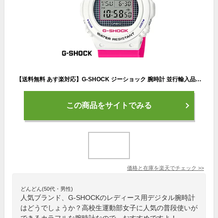
【送料無料 あす楽対応】G-SHOCK ジーショック 腕時計 並行輸入品 メンズ men's レディース Ladies デジタル DW-5700THB-7 ホワイト ピンク パープル
この商品をサイトでみる
価格と在庫を
楽天
でチェック
>>
どんどん(50代・男性)
人気ブランド、G-SHOCKのレディース用デジタル腕時計
はどうでしょうか？高校生運動部女子に人気の普段使いが
できるカラフルな腕時計なので、おすすめですよ！