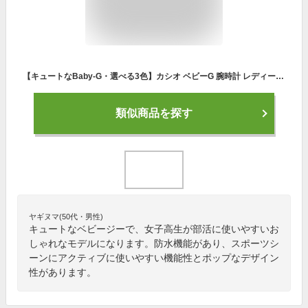
【キュートなBaby-G・選べる3色】カシオ ベビーG 腕時計 レディース Gライド タイドグラフ サーフィン 海 スポーツ 防水 海外モデル 女性 高校生 大学生 社会人 部活 研修 誕生日 お祝い 彼女へ ギフト 合格 入学 卒業 社会人 記念日 母の日 父の日 2022
類似商品を探す
ヤギヌマ(50代・男性)
キュートなベビージーで、女子高生が部活に使いやすいお
しゃれなモデルになります。防水機能があり、スポーツシ
ーンにアクティブに使いやすい機能性とポップなデザイン
性があります。