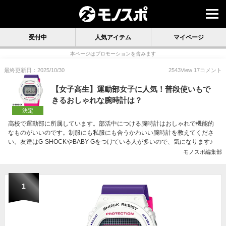
受付中
人気アイテム
マイページ
本ページはプロモーションを含みます
最終更新日：2025/10/30
2543
View
17
コメント
【女子高生】運動部女子に人気！普段使いもで
きるおしゃれな腕時計は？
決定
高校で運動部に所属しています。部活中につける腕時計はおしゃれで機能的
なものがいいのです。制服にも私服にも合うかわいい腕時計を教えてくださ
い。友達はG-SHOCKやBABY-Gをつけている人が多いので、気になります♪
モノスポ編集部
1