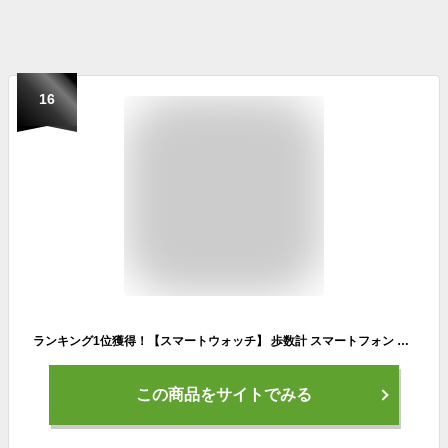
16
ランキング1位獲得！【スマートウォッチ】 歩数計 スマートフォン 連携 BABY-G G-SQUAD ベビージー ジースクワッド CASIO 時計 カシオ 腕時計 防水 レディース ブランド 女性 [ ベビーG Gスクワッド 20代 30代 母 陸上 Bluetooth ] 新生活 プレゼント ギフト クリスマス 2022
この商品をサイトでみる