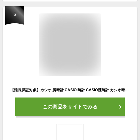
5
【延長保証対象】カシオ 腕時計 CASIO 時計 CASIO腕時計 カシオ時計 ベビージー ジースクワッド BABY-G G-SQUAD レディース BSA-B100-4A1JF ベビーG Gスクワッド アスレジャー ブルートゥース スポーツ アナログ デジタル アラーム プレゼント ギフト 新社会人 バレンタイン
この商品をサイトでみる