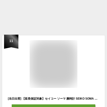
11
[当日出荷] 【延長保証対象】セイコー ソーマ 腕時計 SEIKO SOMA 時計 セイコーソーマ ラン ワン Run ONE メンズ レディース シルバー×パープル DWJ23-0006 スポーツウォッチ スポーツ ランウォッチ ジョギング マラソン トレーニング ジム 陸上 部活 人気 ダイエット