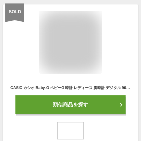
SOLD
CASIO カシオ Baby-G ベビーG 時計 レディース 腕時計 デジタル 90年代 90'S ラウンドフェイス スペシャルロゴカラー ブルー パープル ピンク ジオメトリック BGD-570THB-7 女性 高校生 大学生 社会人 部活 研修 誕生日 お祝い 彼女へ ギフト 合格 入学 卒業 社会人
類似商品を探す