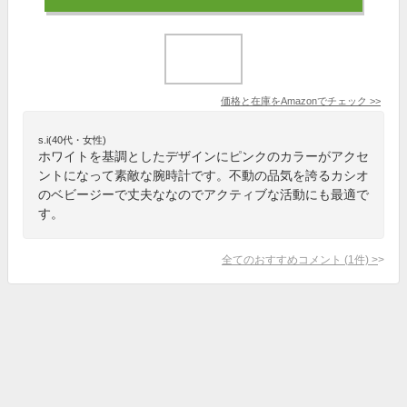
価格と在庫を
Amazon
でチェック
>>
s.i(40代・女性)
ホワイトを基調としたデザインにピンクのカラーがアクセ
ントになって素敵な腕時計です。不動の品気を誇るカシオ
のベビージーで丈夫ななのでアクティブな活動にも最適で
す。
全てのおすすめコメント
(
1
件)
>