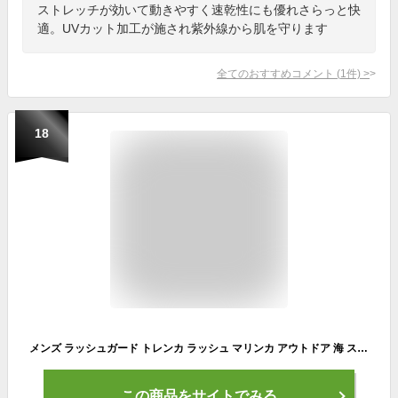
ストレッチが効いて動きやすく速乾性にも優れさらっと快
適。UVカット加工が施され紫外線から肌を守ります
全てのおすすめコメント
(
1
件)
>
18
メンズ ラッシュガード トレンカ ラッシュ マリンカ アウトドア 海 スポーツ 釣り プール サーフィン 海水浴 夏フェス UPF50+ DRY速乾 紫外線対策 UVカット98％以上
この商品をサイトでみる