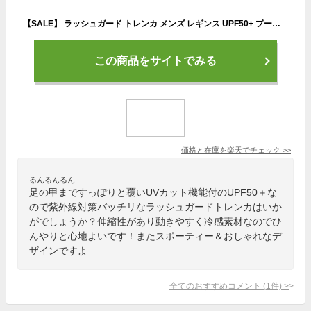
【SALE】 ラッシュガード トレンカ メンズ レギンス UPF50+ プール 体型カバー UVカット 水着 パーカー サーフパンツ ラッシュパーカー サーフハット フェイスマスク と キッズ レディース も有り 日焼け対策 3カラー S~4XL PONTAPES PR-4600
この商品をサイトでみる
価格と在庫を
楽天
でチェック
>>
るんるんるん
足の甲まですっぽりと覆いUVカット機能付のUPF50＋な
ので紫外線対策バッチリなラッシュガードトレンカはいか
がでしょうか？伸縮性があり動きやすく冷感素材なのでひ
んやりと心地よいです！またスポーティー＆おしゃれなデ
ザインですよ
全てのおすすめコメント
(
1
件)
>