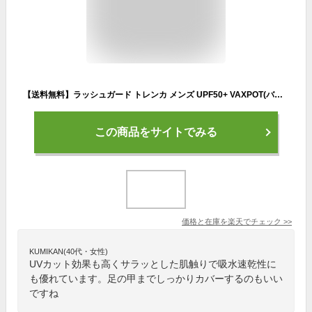
【送料無料】ラッシュガード トレンカ メンズ UPF50+ VAXPOT(バックスポット) ラッシュトレンカ VA-4403【ラッシュガード レギンス UVカット】【ラッシュガード パーカー ラッシュパーカー サーフパンツ マリンシューズ サーフハット と一緒に】[返品交換不可]
この商品をサイトでみる
価格と在庫を
楽天
でチェック
>>
KUMIKAN(40代・女性)
UVカット効果も高くサラッとした肌触りで吸水速乾性に
も優れています。足の甲までしっかりカバーするのもいい
ですね