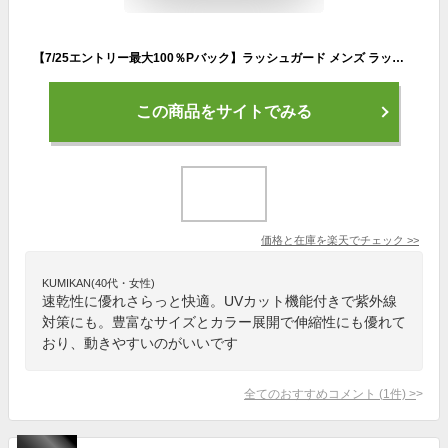
【7/25エントリー最大100％Pバック】ラッシュガード メンズ ラッシュレギンス S〜XXL 全12色 マリンカ UPF50+ DRY速乾 紫外線対策 UVカット98％以上
この商品をサイトでみる
価格と在庫を
楽天
でチェック
>>
KUMIKAN(40代・女性)
速乾性に優れさらっと快適。UVカット機能付きで紫外線
対策にも。豊富なサイズとカラー展開で伸縮性にも優れて
おり、動きやすいのがいいです
全てのおすすめコメント
(
1
件)
>