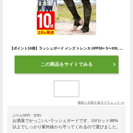
【ポイント10倍】ラッシュガード メンズ トレンカ UPF50+ S〜XXL UVカット98％以上 ラッシュトレンカ マリンカ FELLOW 水陸両用 接触冷感 UVカット 紫外線対策 サーフィン マリンスポーツ
この商品をサイトでみる
価格と在庫を
楽天
でチェック
>>
ぷりん(50代・女性)
お洒落でかっこいいラッシュガードです。UVカット98%
以上でしっかり紫外線から守ってくれるので選びました。