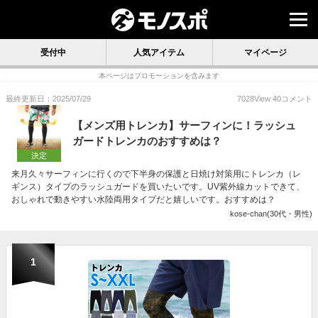
受付中
人気アイテム
マイページ
本ページはプロモーションを含みます
最終更新日：2025/07/29
7028
View
40
コメント
【メンズ用トレンカ】サーフィンに！ラッシュ
ガードトレンカのおすすめは？
決定
来月久々サーフィンに行くので下半身の保護と日焼け対策用にトレンカ（レ
ギンス）タイプのラッシュガードを買いたいです。UV紫外線カットできて、
おしゃれで動きやすい水陸両用タイプだと嬉しいです。おすすめは？
kose-chan(30代・男性)
1