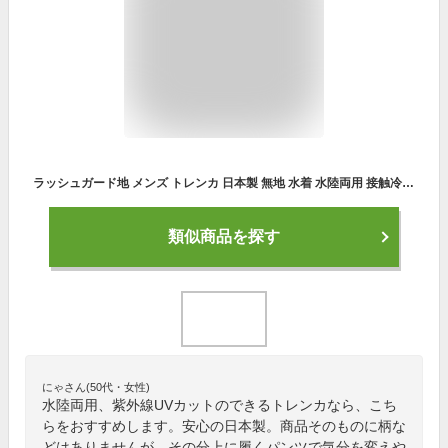
ラッシュガード地 メンズ トレンカ 日本製 無地 水着 水陸両用 接触冷感 ひんやり レギンス 紫外線対策 UVカット 日焼け防止 夏用 水泳 大きいサイズ 海水浴 ランニング 釣り サーフパンツ スパッツ 旅行 プール スイミング フィットネス ヨガ スポーツ アウトドア
類似商品を探す
にゃさん(50代・女性)
水陸両用、紫外線UVカットのできるトレンカなら、こち
らをおすすめします。安心の日本製。商品そのものに柄な
どはありませんが、その分上に履くパンツで気分を変えや