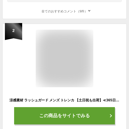
全てのおすすめコメント（9件）
2
涼感素材 ラッシュガード メンズ トレンカ 【土日祝も出荷】≪365日品質保証≫ 全色UVカット率99.5％↑ UVカット uvパーカー 水着 体型カバー レディース キッズ の サーフパンツ や マリンシューズ サファリハット リンネ
この商品をサイトでみる