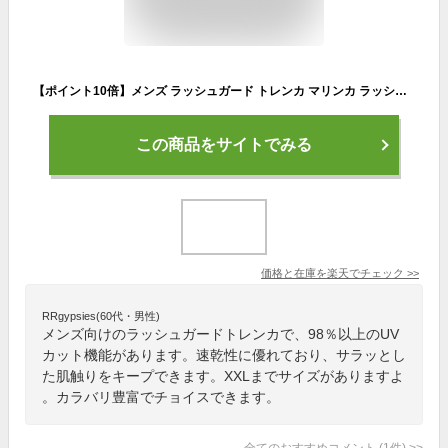
【ポイント10倍】メンズ ラッシュガード トレンカ マリンカ ラッシュトレンカ S〜XXL 全12色 UPF50+ UVカット98％以上 紫外線対策 DRY速乾
この商品をサイトでみる
価格と在庫を
楽天
でチェック
>>
RRgypsies(60代・男性)
メンズ向けのラッシュガードトレンカで、98％以上のUV
カット機能があります。速乾性に優れており、サラッとし
た肌触りをキープできます。XXLまでサイズがありますよ
。カラバリ豊富でチョイスできます。
全てのおすすめコメント
(
1
件)
>