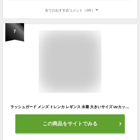
全てのおすすめコメント（3件）
7
ラッシュガード メンズ トレンカ レギンス 水着 大きいサイズ uvカット uv upf50+ 紫外線対策 日焼け予防 体型カバー プール 海 海水浴 サウナ サーフィン ウェットスーツ シュノーケリング おしゃれ 水陸両用
この商品をサイトでみる