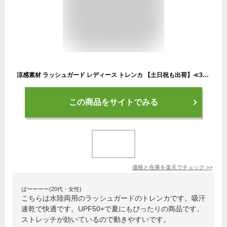
涼感素材 ラッシュガード レディース トレンカ 【土日祝も出荷】≪365日品質保証≫ 全色UVカット率99.5％↑ UVカット uvパーカー 水着 体型カバー メンズ キッズ の サーフパンツ や マリンシューズ サファリハット リンネ
この商品をサイトでみる
価格と在庫を
楽天
でチェック
>>
ばーーーー(20代・女性)
こちらは水陸両用のラッシュガードのトレンカです。吸汗
速乾で快適です。UPF50+で夏にもぴったりの商品です。
ストレッチが効いているので動きやすいです。