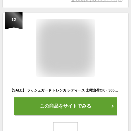
12
【SALE】 ラッシュガード トレンカ レディース 土曜出荷OK・365日保証UVカット率98％ ママ おしゃれ 水着 体型カバー 大きいサイズ UVカット スイムトレンカ ラッシュトレンカ マリンカ レギンス 海 プール S~4XL ICEPARDAL IR-9700
この商品をサイトでみる