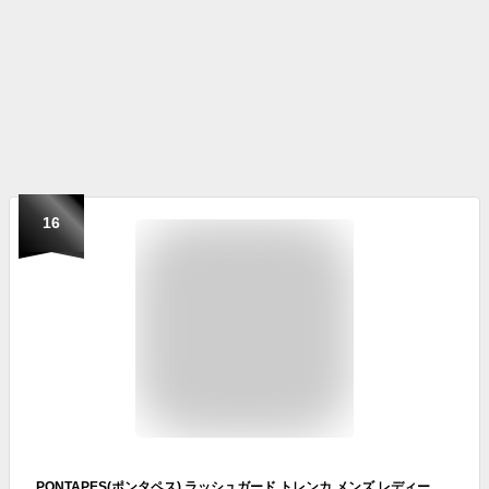
16
PONTAPES(ポンタペス) ラッシュガード トレンカ メンズ レディース UPF50+ PR-4600 ブラック XLサイズ UVカット UPF50 + 水着 スイムトレンカ黒色 ブラック