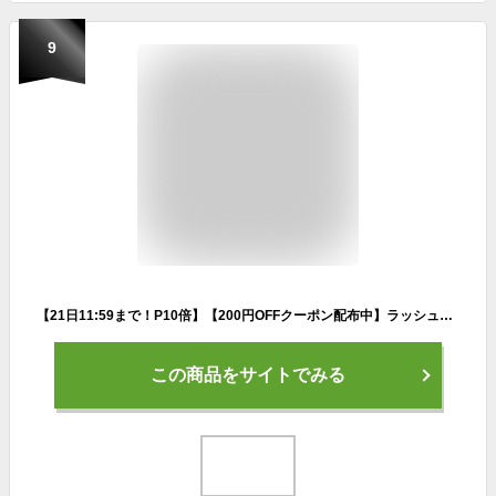
9
【21日11:59まで！P10倍】【200円OFFクーポン配布中】ラッシュガード トレンカ レギンス レディース HeleiWaho ヘレイワホ マリンカ スイムトレンカ UPF50+ 足 UVカット 大きいサイズ サーフパンツ ボードショーツ 水着 接触冷感 冷感 シュノーケリング 海 プール
この商品をサイトでみる