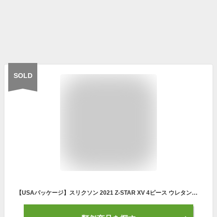
SOLD
【USAパッケージ】スリクソン 2021 Z-STAR XV 4ピース ウレタンカバー ゴルフボール 1ダース（12球入）USA直輸入品【Z STAR XV 2021】