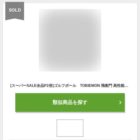
SOLD
[スーパーSALE全品P2倍]ゴルフボール TOBIEMON 飛衛門 高性能4ピースボール 1ダース【公認球】T-4WV7（ホワイト）【宅配便発送専門】
類似商品を探す