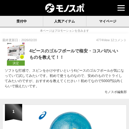
受付中
人気アイテム
マイページ
本ページはプロモーションを含みます
最終更新日：2026/02/20
4774
View
12
コメント
4ピースのゴルフボールで格安・コスパのいい
ものを教えて！！
決定
ソフトな打感で、スピンをかけやすいという4ピースのゴルフボールが気にな
っていて試してみたいです。初めて使うものなので、安めのものでトライし
てみたいのですが、おすすめを教えてください！初めてなので5000円以内く
らいで揃えたいです。
モノスポ編集部
1