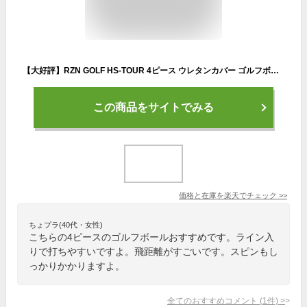
【大好評】RZN GOLF HS-TOUR 4ピース ウレタンカバー ゴルフボール 1ダース（全12球） USA直輸入品 レジンゴルフ【高コスパ】【ツアーボール】
この商品をサイトでみる
価格と在庫を
楽天
でチェック
>>
ちょプラ(40代・女性)
こちらの4ピースのゴルフボールおすすめです。ライン入
りで打ちやすいですよ。飛距離がすごいです。スピンもし
っかりかかりますよ。
全てのおすすめコメント
(
1
件)
>