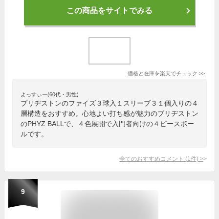
この商品をサイトでみる
価格と在庫を
楽天
でチェック
>>
よっすぃー(60代・男性)
ブリヂストンのファイズ３球入１スリーブ３１個入りの４
層構造をおすすめ。心地よい打ち感が魅力のブリヂストン
のPHYZ BALLで、４色展開で入門者向けの４ピースボー
ルです。
全てのおすすめコメント
(
1
件)
>
9