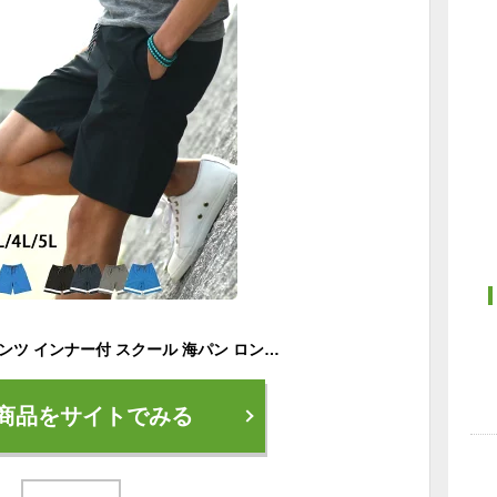
メンズ 水着 サーフパンツ インナー付 スクール 海パン ロング 水陸両用 海水パンツ ボードショーツ サーフショーツ 海水浴 プール 大きいサイズ 旅行 海外旅行 シンプル 無地 M L 2L 3L 4L 5L ns-2580-03 final
商品をサイトでみる