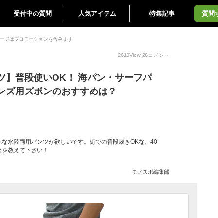
受付中の質問
人気アイテム
特集記事
質問
ージはプロモーションを含みます
2610
View
26
コメント
ツ】普段使いOK！ 海パン・サーフパ
ンズ用ズボンのおすすめは？
な水陸両用パンツが欲しいです。街での普段履きOKな、40
めを教えて下さい！
モノスポ編集部