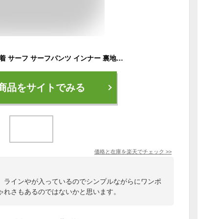
水着 メンズ メンズ水着 サーフ サーフパンツ インナー 裏地付 海パン 海水パンツ 無地 水陸両用 かっこいい 30代 40代 プール S M L 2L 3L 4L 大きいサイズ 送料無料 ns-2596-09
商品をサイトでみる
価格と在庫を
楽天
でチェック
>>
。ラインやが入っているのでシンプルながらにワンポ
ゃれさもあるのではないかと思います。