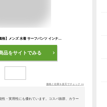
【SS期間限定セール価格】メンズ 水着 サーフパンツ インナー付 スクール 海パン ロング 水陸両用 海水パンツ ボードショーツ ウォーターショーツ 海水浴 プール 大きいサイズ 旅行 海外旅行 シンプル 無地 M L 2L 3L 4L 5L ns-2580-03 final
商品をサイトでみる
価格と在庫を
楽天
でチェック
>>
能性・実用性にも優れています。コスパ抜群、カラー