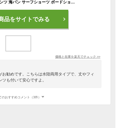
水着 メンズ サーフパンツ 海パン サーフショーツ ボードショーツ ハーフパンツ インナー インナー付 ラッシュガード 大きいサイズ ミドル ロング 膝丈 ひざ丈 プール 海 海水浴 サーフィン サウナ おしゃれ 水陸両用 吸水速乾 耐塩素 uvカット
商品をサイトでみる
価格と在庫を
楽天
でチェック
>>
がお勧めです。こちらは水陸両用タイプで、丈やフィ
ンツも付いて安心ですよ。
てのおすすめコメント（3件）