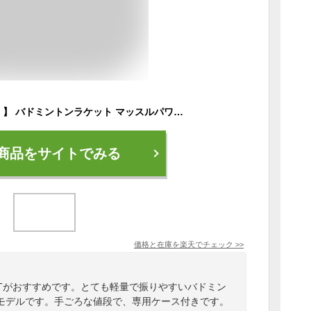
ヨネックス【 YONEX 】 バドミントンラケット マッスルパワー8LT 2026年継続モデル【 MP8LTG バトミントンラケット ラケット 】【翌日配達対象】【メール便不可】[自社]
商品をサイトでみる
価格と在庫を
楽天
でチェック
>>
LTがおすすめです。とても軽量で振りやすいバドミン
モデルです。手ごろな値段で、専用ケース付きです。