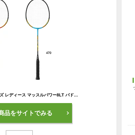
張上 ヨネックス メンズ レディース マッスルパワー8LT バドミントン アクセサリー 競技 ラケット 軽量 ブルー 青 オレンジ 送料無料 YONEX MP8LTG
商品をサイトでみる