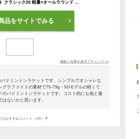
ianoni スーパーライト クラシック20 軽量+オールラウンド バドミントンラケット【オススメガット&ガット張り工賃無料】
商品をサイトでみる
価格と在庫を
楽天
でチェック
>>
イトのバドミントンラケットです。シンプルでオシャレな
グラファイトの素材で75-79g・5Uモデルの軽くて
ドのバドミントンラケットです。コスト的にも他と遜
ではないかと思います。
てのおすすめコメント（2件）