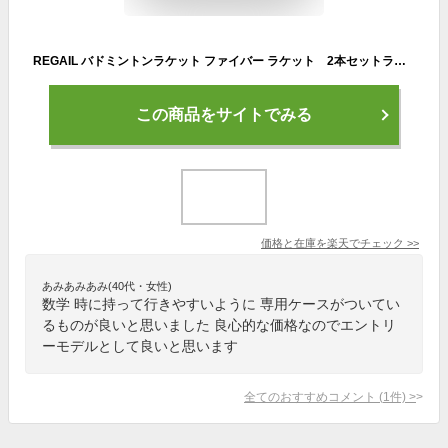
REGAIL バドミントンラケット ファイバー ラケット 2本セットラケットケース付き 初心者 バドミントンシャトル 専用ケース 防水 バドミントンボール5個 ギフト
この商品をサイトでみる
価格と在庫を
楽天
でチェック
>>
あみあみあみ(40代・女性)
数学 時に持って行きやすいように 専用ケースがついてい
るものが良いと思いました 良心的な価格なのでエントリ
ーモデルとして良いと思います
全てのおすすめコメント
(
1
件)
>