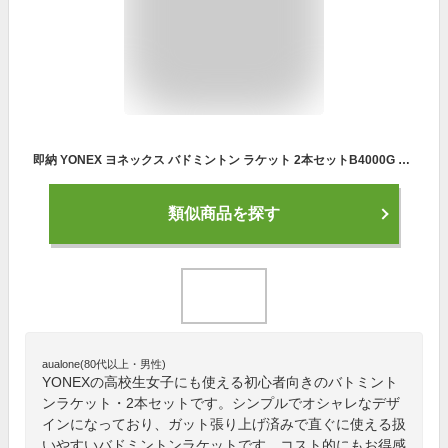
即納 YONEX ヨネックス バドミントン ラケット 2本セットB4000G 011 320 ガット張り上げ済み カラーが選べる ラケット セット商品
類似商品を探す
aualone(80代以上・男性)
YONEXの高校生女子にも使える初心者向きのバトミント
ンラケット・2本セットです。シンプルでオシャレなデザ
インになっており、ガット張り上げ済みで直ぐに使える扱
いやすいバドミントンラケットです。コスト的にもお得感