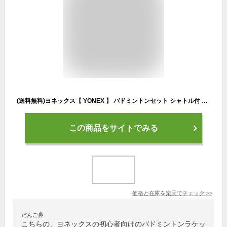
(送料無料)ヨネックス【 YONEX 】 バドミントンセット シャトル付 バドミントンラケット2本セット （シャトル：イエロー3個入り）【 MP2 M40CBP ガット張り上げ品 】【翌日配達対象】【メール便不可】[自社]
この商品をサイトでみる
価格と在庫を
楽天
でチェック
>>
だんご鼻
こちらの、ヨネックスの初心者向けのバドミントンラケッ