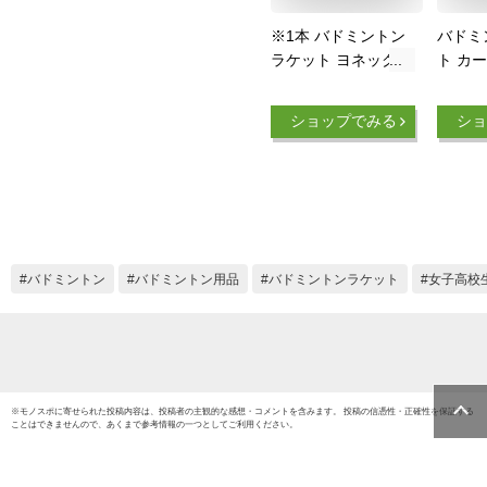
※1本 バドミントン
バドミ
ラケット ヨネックス
ト カ
YONEX ガット張り
初心者
上げ済 バドミントン
け JB-
ショップでみる
ショ
ラケット マッスルパ
ワー9LT MUSLE
POWER 9 LT
MP9LTG ケース付
badminton racket 羽
毛球拍 バドミントン
ラケットケース バド
バドミントン
バドミントン用品
バドミントンラケット
女子高校
ミントン 初心者向け
※
モノスポ
に寄せられた投稿内容は、投稿者の主観的な感想・コメントを含みます。 投稿の信憑性・正確性を保証する
ことはできませんので、あくまで参考情報の一つとしてご利用ください。