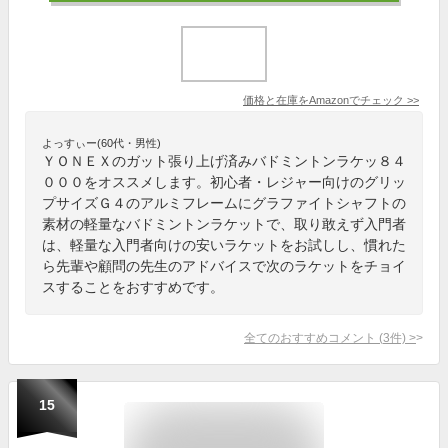
価格と在庫を
Amazon
でチェック
>>
よっすぃー(60代・男性)
ＹＯＮＥＸのガット張り上げ済みバドミントンラケッ８４
０００をオススメします。初心者・レジャー向けのグリッ
プサイズＧ４のアルミフレームにグラファイトシャフトの
素材の軽量なバドミントンラケットで、取り敢えず入門者
は、軽量な入門者向けの安いラケットをお試しし、慣れた
ら先輩や顧問の先生のアドバイスで次のラケットをチョイ
スすることをおすすめです。
全てのおすすめコメント
(
3
件)
>
15