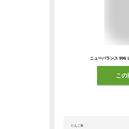
この
だんご鼻