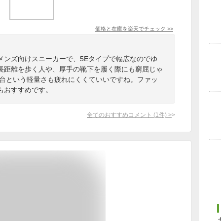
価格と在庫を
楽天
でチェック
>>
メンズ向けスニーカーで、5Eタイプで幅広なのでゆ
長距離を歩く人や、厚手の靴下を履く際にも窮屈じゃ
g台という軽量さも疲れにくくていいですね。ファッ
もおすすめです。
全てのおすすめコメント
(
1
件)
>