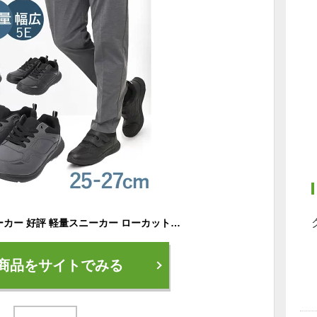
5E 幅広 メンズ スニーカー 好評 軽量スニーカー ローカットスニーカー 幅広スニーカー 軽量シューズ 通学 通勤 軽量 軽い 高校生 中学生 男子 大人 社会人 大学生 Spieler スパイラー JMS183 メンズシューズ メンズ靴
商品をサイトでみる