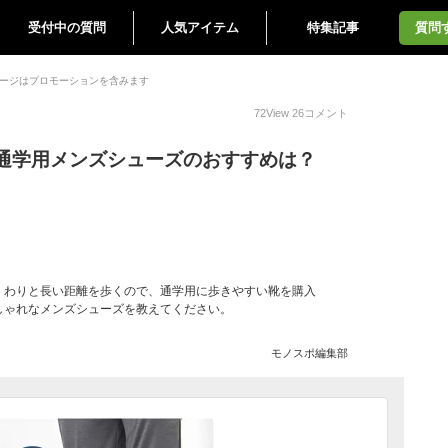
受付中の質問
人気アイテム
特集記事
質問
ージはプロモーションを含みます
72
View
26
コメント
通学用メンズシューズのおすすめは？
。わりと長い距離を歩くので、通学用に歩きやすい靴を購入
しゃれなメンズシューズを教えてください。
モノスポ編集部