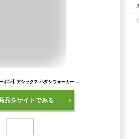
【48H限定5％OFFクーポン】アシックス ハダシウォーカー ウォーキングシューズ メンズ 3E 幅広 軽量 歩きやすい 疲れにくい サイドジップ 履きやすい メッシュ ウェルネスウォーカー1291A056 スニーカー ローカット 女性 シューズ 靴【2411】
商品をサイトでみる