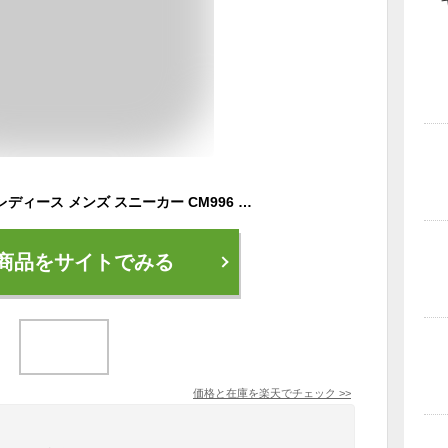
ニューバランス 996 レディース メンズ スニーカー CM996 靴 シューズ ローカット new balance CM996TG2 CM996TF2 CM996TH2 NB
商品をサイトでみる
価格と在庫を
楽天
でチェック
>>