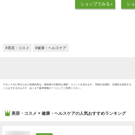
肌 温感 塗る バーム
美肌 温
ショップでみる
ショ
マッサージ フランキ
ム マ
ンセンス イランイラ
ンキン
ン リカバリー スポ
イラン
ーツ アスリート こ
スポー
むら返り 筋肉 筋肉
こむら
痛 疲労 副交感神経
労 副
日本製 足のつり ア
製 足
美容・コスメ
健康・ヘルスケア
スリート MINELLA
ート M
MAGNESIUM BALM
ルラ 
ミネルラ オイル
※
モノスポ
に寄せられた投稿内容は、投稿者の主観的な感想・コメントを含みます。 投稿の信憑性・正確性を保証する
ことはできませんので、あくまで参考情報の一つとしてご利用ください。
美容・コスメ × 健康・ヘルスケア
の人気おすすめランキング