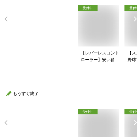
受付中
受付
【レバーレスコント
【ス
ローラー】安い値段
野球
で買えるアケコンの
戦コ
おすすめを教えて！
すい
すす
もうすぐ終了
受付中
受付