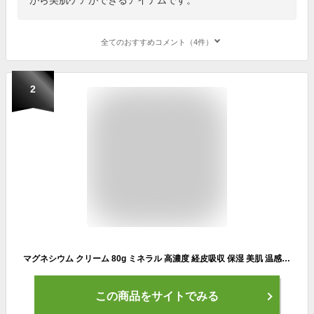
全てのおすすめコメント（4件）
2
マグネシウム クリーム 80g ミネラル 高濃度 経皮吸収 保湿 美肌 温感 塗る バーム マッサージ フランキンセンス イランイラン リカバリー スポーツ アスリート こむら返り 筋肉 疲労 副交感神経 日本製 足のつり アスリート MINELLA ミネルラ クリスマス
この商品をサイトでみる