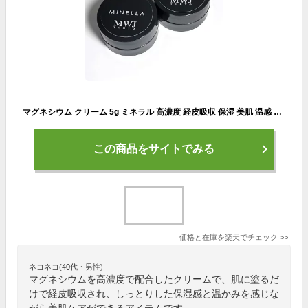
マグネシウム クリーム 5g ミネラル 高濃度 経皮吸収 保湿 美肌 温感 塗る バーム マッサージ フランキンセンス イランイラン リカバリー スポーツ アスリート こむら返り 筋肉 筋肉痛 疲労 副交感神経 日本製 足のつり アスリート MINELLA MAGNESIUM BALM ミネルラ オイル
この商品をサイトでみる
価格と在庫を
楽天
でチェック
>>
ネコネコ(40代・男性)
マグネシウムを高濃度で配合したクリームで、肌に塗るだ
けで経皮吸収され、しっとりした保湿感と温かみを感じな
がら美肌ケアができるアイテムです。