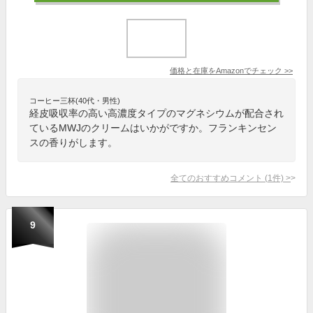
価格と在庫を
Amazon
でチェック
>>
コーヒー三杯(40代・男性)
経皮吸収率の高い高濃度タイプのマグネシウムが配合され
ているMWJのクリームはいかがですか。フランキンセン
スの香りがします。
全てのおすすめコメント
(
1
件)
>
9