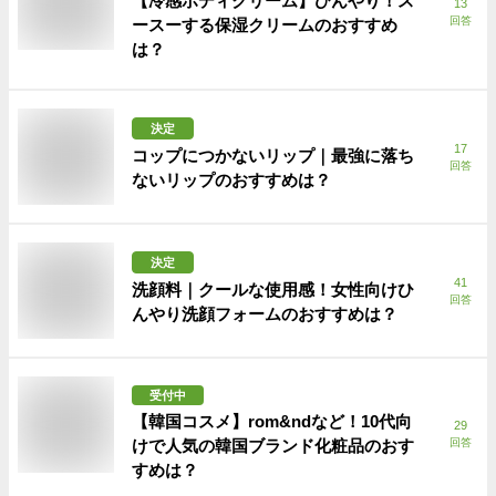
【冷感ボディクリーム】ひんやり！ス
13
回答
ースーする保湿クリームのおすすめ
は？
決定
17
コップにつかないリップ｜最強に落ち
回答
ないリップのおすすめは？
決定
41
洗顔料｜クールな使用感！女性向けひ
回答
んやり洗顔フォームのおすすめは？
受付中
【韓国コスメ】rom&ndなど！10代向
29
けで人気の韓国ブランド化粧品のおす
回答
すめは？