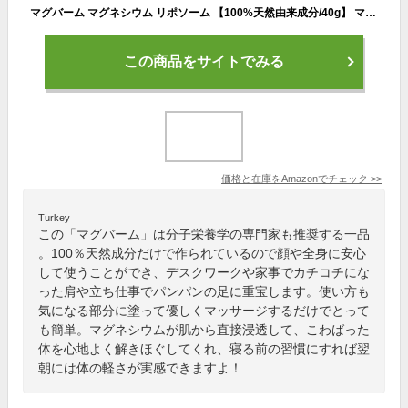
マグバーム マグネシウム リポソーム 【100%天然由来成分/40g】 マグネシウムクリーム マッサージオイル
この商品をサイトでみる
価格と在庫を
Amazon
でチェック
>>
Turkey
この「マグバーム」は分子栄養学の専門家も推奨する一品
。100％天然成分だけで作られているので顔や全身に安心
して使うことができ、デスクワークや家事でカチコチにな
った肩や立ち仕事でパンパンの足に重宝します。使い方も
気になる部分に塗って優しくマッサージするだけでとって
も簡単。マグネシウムが肌から直接浸透して、こわばった
体を心地よく解きほぐしてくれ、寝る前の習慣にすれば翌
朝には体の軽さが実感できますよ！