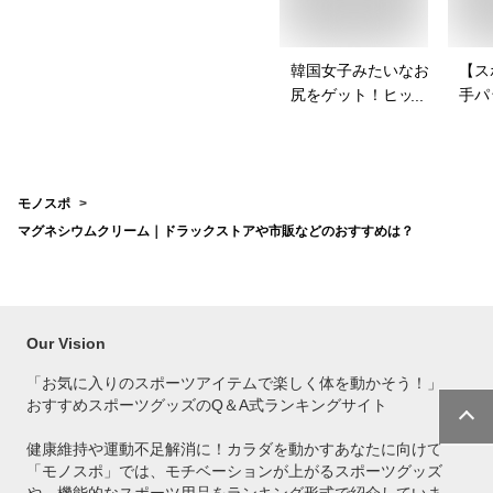
韓国女子みたいなお
【ス
尻をゲット！ヒップ
手パ
パッドのおすすめ
ース
は？
を教
モノスポ
マグネシウムクリーム｜ドラックストアや市販などのおすすめは？
Our Vision
「お気に入りのスポーツアイテムで
楽しく体を動かそう！」
おすすめスポーツグッズのQ＆A式ランキングサイト
健康維持や運動不足解消に！カラダを動かすあなたに向けて
「モノスポ」では、モチベーションが上がるスポーツグッズ