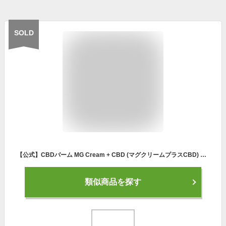
SOLD
【公式】CBDバーム MG Cream + CBD (マグクリームプラスCBD) 20g 60g スポーツバーム CBDクリーム マグネシウム クリーム バーム 日本製 リラックス スポーツ 筋肉 マッサージ アスリート 高濃度 肩 腰 ギフト対応 THC フリー【マグバーム公式通販】
類似商品を探す