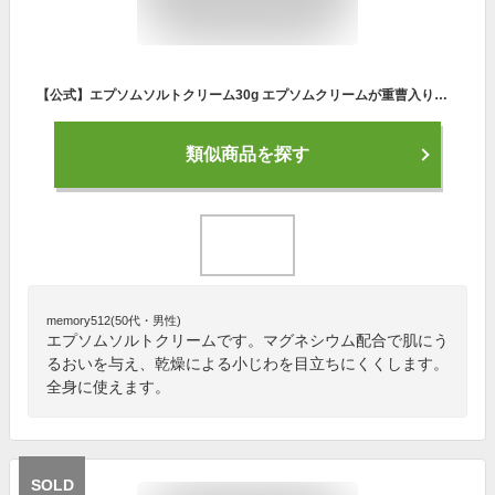
【公式】エプソムソルトクリーム30g エプソムクリームが重曹入り保湿クリームになりました マグネシウムクリーム 重曹 ( ベーキングソーダ ）配合 エプソム ソルト 硫酸マグネシウム 15%配合商品 シークリスタルス sea crystals
類似商品を探す
memory512(50代・男性)
エプソムソルトクリームです。マグネシウム配合で肌にう
るおいを与え、乾燥による小じわを目立ちにくくします。
全身に使えます。
SOLD