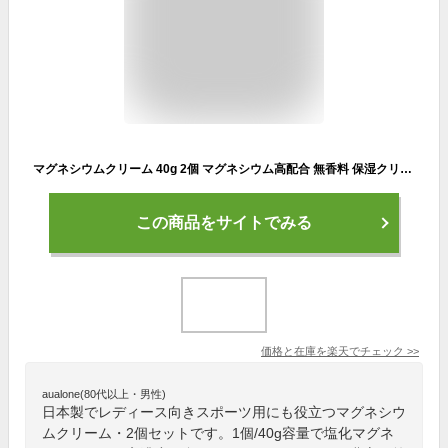
マグネシウムクリーム 40g 2個 マグネシウム高配合 無香料 保湿クリーム ミネラル豊富 肩こり 足攣り 足つり こむら返り スポーツ バーム 塗る クリックポスト発送
この商品をサイトでみる
価格と在庫を
楽天
でチェック
>>
aualone(80代以上・男性)
日本製でレディース向きスポーツ用にも役立つマグネシウ
ムクリーム・2個セットです。1個/40g容量で塩化マグネ