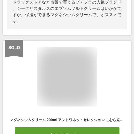
ドラッグストアなど市販で買えるプチプラの人気ブランド
、シークリスタルスのエプソムソルトクリームはいかがで
すか。保湿ができるマグネシウムクリームで、オススメで
す。
SOLD
マグネシウムクリーム 200ml アントワネットセレクション こむら返り 筋肉痛 マグネシウム ベタベタしない 全身 エコノミー症候群対策 筋肉ほぐし 介護 デイサービス お風呂上り 立ち仕事 むくみ対策