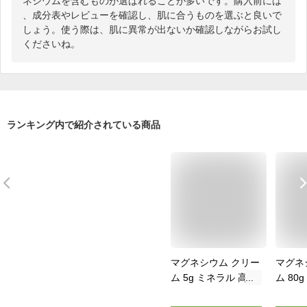
ネシウムを含むものが選ばれることが多いです。購入前には
、成分表やレビューを確認し、肌に合うものを選ぶと良いで
しょう。使う際は、肌に異常が出ないか確認しながらお試し
くださいね。
ランキング内で紹介されている商品
マグネシウム クリー
マグネ
ム 5g ミネラル 高濃
ム 80
度 経皮吸収 保湿 美
濃度 