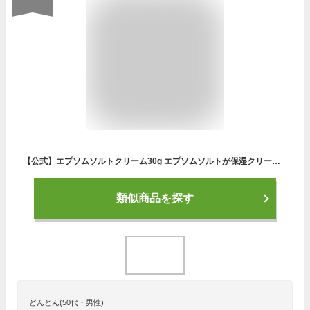
【公式】エプソムソルトクリーム30g エプソムソルトが保湿クリームになりました マグネシウムクリーム 硫酸マグネシウム 15%配合商品 シークリスタルス エプソム ソルト 塗るマグネシウム 乾燥肌 保湿 ミネラル マグネシウム
類似商品を探す
どんどん(50代・男性)