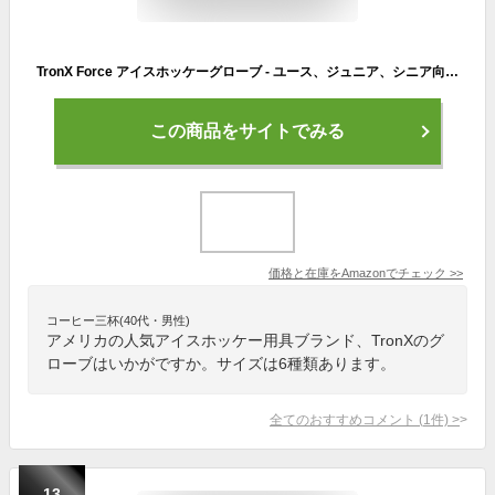
TronX Force アイスホッケーグローブ - ユース、ジュニア、シニア向けホッケー選手用の丈夫で軽量な保護具(12インチ)
この商品をサイトでみる
価格と在庫を
Amazon
でチェック
>>
コーヒー三杯(40代・男性)
アメリカの人気アイスホッケー用具ブランド、TronXのグ
ローブはいかがですか。サイズは6種類あります。
全てのおすすめコメント
(
1
件)
>
13