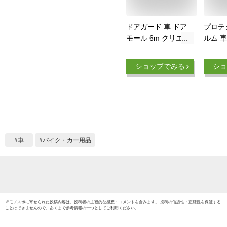
ドアガード 車 ドア
プロテ
モール 6m クリエイ
ルム 車
ト おまかせ便3 日本
ィルム
製 U字型 ドア 傷防
ープ 傷
ショップでみる
ショ
止 ドアエッジ プロ
護 透明
テクター モール 傷
ロテク
衝撃 保護 駐車 パー
ジモー
ツ サイドドア 透明
フィル
クリア クローム ブ
ズ防止
ラック 黒 ホワイト
グフィ
白 ゴールド 送料無
防塵 
車
バイク・カー用品
料
※
モノスポ
に寄せられた投稿内容は、投稿者の主観的な感想・コメントを含みます。 投稿の信憑性・正確性を保証する
ことはできませんので、あくまで参考情報の一つとしてご利用ください。