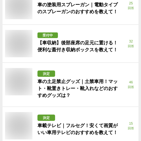
25
車の塗装用スプレーガン｜電動タイプ
回答
のスプレーガンのおすすめを教えて！
受付中
32
【車収納】後部座席の足元に置ける！
回答
便利な蓋付き収納ボックスを教えて！
決定
車の土足禁止グッズ｜土禁車用！マッ
46
回答
ト・靴置きトレー・靴入れなどのおす
すめグッズは？
決定
15
車載テレビ｜フルセグ！安くて画質が
回答
いい車用テレビのおすすめを教えて！