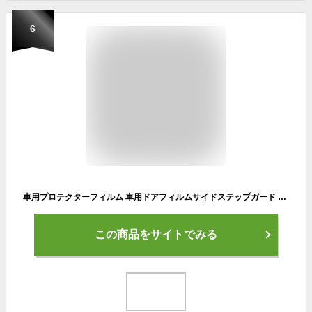
6
車用プロテクターフィルム 車用ドアフィルムサイドステップガード バッフ アエッジプロテクター テープ式 傷 汚れ 防止 キズ防止 防衝撃 ひっかき傷 傷隠し ドアエッジモール 車ドア バンパー保護 極薄 簡単装着 11種類のサイズ＆2色選択可能
この商品をサイトでみる