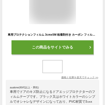
車用プロテクションフィルム 3cmx5M 粘着剤付き カーボン フィルムテープ カーボンブラック ドアシル保護フィルム テープ式 傷保護 ドアエッジプロテクター ドアエッジモール 取り付けが簡単
この商品をサイトでみる
価格と在庫を
楽天
でチェック
>>
aualone(80代以上・男性)
車用でドアのキズ防止になるドアエッジプロテクターのフ
ィルムテープです。ブラック又はホワイトカラーのシンプ
ルでオシャレなデザインになっており、PVC材質で3㎝x