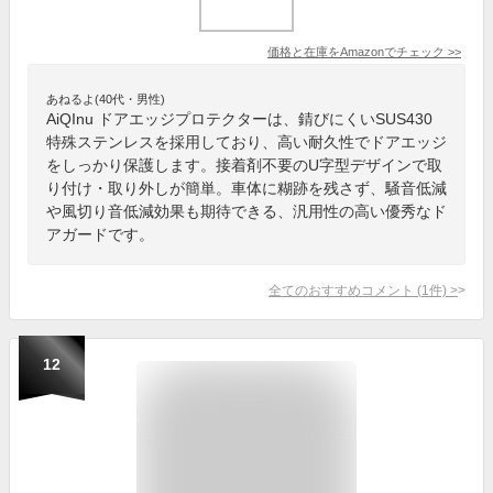
価格と在庫を
Amazon
でチェック
>>
あねるよ(40代・男性)
AiQInu ドアエッジプロテクターは、錆びにくいSUS430
特殊ステンレスを採用しており、高い耐久性でドアエッジ
をしっかり保護します。接着剤不要のU字型デザインで取
り付け・取り外しが簡単。車体に糊跡を残さず、騒音低減
や風切り音低減効果も期待できる、汎用性の高い優秀なド
アガードです。
全てのおすすめコメント
(
1
件)
>
12