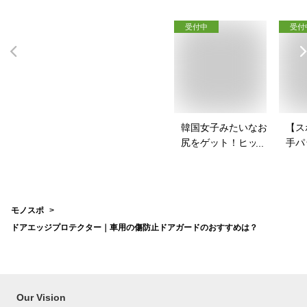
受付中
受付
韓国女子みたいなお
【ス
尻をゲット！ヒップ
手パ
パッドのおすすめ
ース
は？
を教
モノスポ
ドアエッジプロテクター｜車用の傷防止ドアガードのおすすめは？
Our Vision