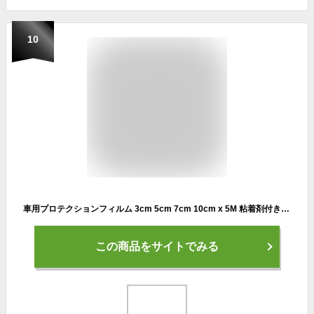
10
車用プロテクションフィルム 3cm 5cm 7cm 10cm x 5M 粘着剤付き カーボン 黒 白 2色 4サイズ フィルムテープ カーボンブラック ドアシル保護フィルム テープ式 傷保護 ドアエッジプロテクター ドアエッジモール 取り付けが簡単
この商品をサイトでみる