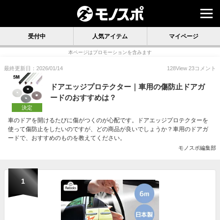
受付中
人気アイテム
マイページ
本ページはプロモーションを含みます
最終更新日：2026/01/14
128
View
23
コメント
ドアエッジプロテクター｜車用の傷防止ドアガ
ードのおすすめは？
決定
車のドアを開けるたびに傷がつくのが心配です。ドアエッジプロテクターを
使って傷防止をしたいのですが、どの商品が良いでしょうか？車用のドアガ
ードで、おすすめのものを教えてください。
モノスポ編集部
1