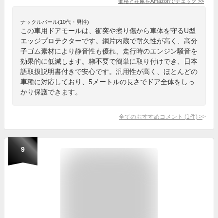
価格と在庫を
Amazon
でチェック
>>
ナックルバール(10代・男性)
この車用ドアモールは、衝突や擦り傷から車体を守るU型
エッジプロテクターです。鋼片内蔵で耐久性が高く、高分
子ゴム素材により静音性も優れ、走行時のエンジン騒音を
効果的に低減します。糊不要で簡単に取り付けでき、日本
語取扱説明書付きで安心です。汎用性が高く、ほとんどの
車種に対応しており、5メートルの長さでドア全体をしっ
かり保護できます。
全てのおすすめコメント
(
1
件)
>
9