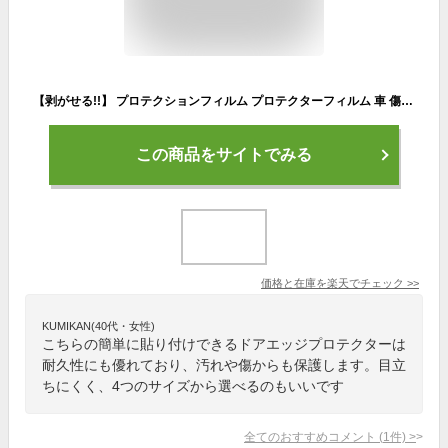
【剥がせる!!】 プロテクションフィルム プロテクターフィルム 車 傷防止 保護 透明 黒 テープ 5M 汚れ 衝撃 耐久性 着脱簡単 ドアエッジモール 3cm 5cm 7cm 10cm クリア ブラック バンパー ドアノブ ステップ ドア ドアガード ドアエッジ フィルム シート 汎用 キズ防止
この商品をサイトでみる
価格と在庫を
楽天
でチェック
>>
KUMIKAN(40代・女性)
こちらの簡単に貼り付けできるドアエッジプロテクターは
耐久性にも優れており、汚れや傷からも保護します。目立
ちにくく、4つのサイズから選べるのもいいです
全てのおすすめコメント
(
1
件)
>