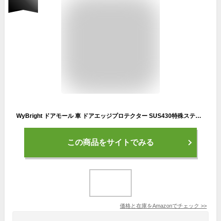
WyBright ドアモール 車 ドアエッジプロテクター SUS430特殊ステンレス 取り付け用工具付き ドアエッジモール U字型ドアモール ハンマー付き 車 ドア 傷防止 ドアガード 閉める 音 改善 フェンダーモール 接着剤なし 衝撃保護 すべての車種に適用(ブラック・5M)
この商品をサイトでみる
価格と在庫を
Amazon
でチェック
>>