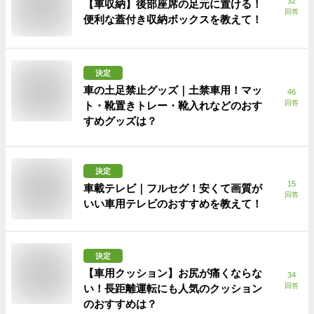
32
【車収納】後部座席の足元に置ける！
回答
便利な蓋付き収納ボックスを教えて！
決定
車の土足禁止グッズ｜土禁車用！マッ
46
回答
ト・靴置きトレー・靴入れなどのおす
すめグッズは？
決定
15
車載テレビ｜フルセグ！安くて画質が
回答
いい車用テレビのおすすめを教えて！
決定
【車用クッション】お尻が痛くならな
34
回答
い！長距離運転にも人気のクッション
のおすすめは？