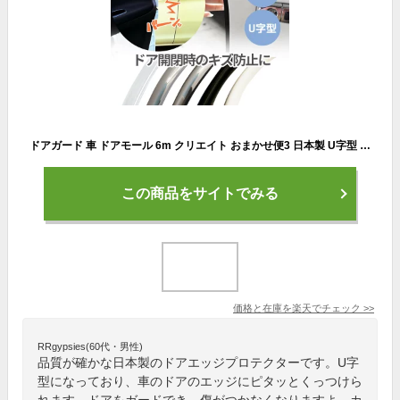
ドアガード 車 ドアモール 6m クリエイト おまかせ便3 日本製 U字型 ドア 傷防止 ドアエッジ プロテクター モール 傷 衝撃 保護 駐車 パーツ サイドドア 透明 クリア クローム ブラック 黒 ホワイト白 ゴールド 送料無料
この商品をサイトでみる
価格と在庫を
楽天
でチェック
>>
RRgypsies(60代・男性)
品質が確かな日本製のドアエッジプロテクターです。U字
型になっており、車のドアのエッジにピタッとくっつけら
れます。ドアをガードでき、傷がつかなくなりますよ。カ