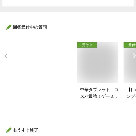
回答受付中の質問
受付中
受付
中華タブレット｜コ
【目
スパ最強！ゲーミン
ンプ
グ用タブレットのお
安い
すすめは？
すす
もうすぐ終了