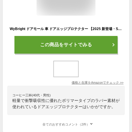
WyBright ドアモール 車 ドアエッジプロテクター 【2025 新登場・SUS430ステンレス製】 車 ドア 傷防止 取り付け用工具付き ドアエッジモール U字型ドアモール ハンマー付き ドアガード 閉める 音 改善 フェンダーモール 接着剤なし 衝撃保護 すべての車種に適用(ホワイト・10M)
この商品をサイトでみる
価格と在庫を
Amazon
でチェック
>>
コーヒー三杯(40代・男性)
軽量で衝撃吸収性に優れたポリマータイプのラバー素材が
使われているドアエッジプロテクターはいかがですか。
全てのおすすめコメント（2件）