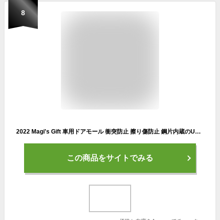
8
2022 Magi's Gift 車用ドアモール 衝突防止 擦り傷防止 鋼片内蔵のU型ドアエッジプロテクター、高分子ゴム素材は静音でエンジンの騒音を有効に低減できる。糊が要らなく取り付けやすい、日本語取扱い説明書付きドアモール、すべての車種に適用されている（５M）
この商品をサイトでみる