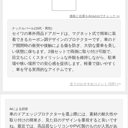
価格と在庫を
Amazon
でチェック
>>
ナックルバール(10代・男性)
セイワの車外用品ドアガードは、マグネット式で簡単に装
着できるカーボン調デザインのプロテクターです。車のド
ア開閉時の衝突や接触による傷を防ぎ、大切な愛車を美し
い状態に保ちます。2個セットで両側に取り付け可能で、
目立ちにくくスタイリッシュな外観を維持しながら、駐車
場や狭い場所での安心感を提供します。軽量で扱いやすく
、車を守る実用的なアイテムです。
全てのおすすめコメント
(
5
件)
>
AIによる回答
車のドアエッジプロテクターを選ぶ際には、素材の耐久性や
取り付けの簡単さ、見た目のデザインを重視すると良いです
ね。最近では、高品質なシリコンやPVC製のものが人気があ