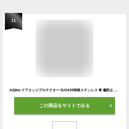
11
AiQInu ドアエッジプロテクター SUS430特殊ステンレス 車 傷防止 衝突防止 車用ドアモール 騒音低減 風切り音低減 ドアプロテクター U字 接着剤なし 脱着簡単 フェンダーモール すべての車種に適用(ブラック・5M)
この商品をサイトでみる