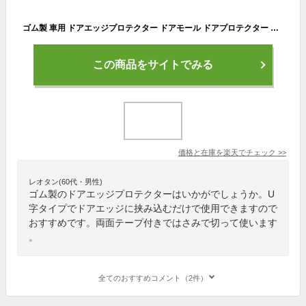
ゴム製 車用 ドアエッジプロテクター ドアモール ドアプロテクター 全長5M 車 ドア 保護 傷防止 風切り音防止 U字型 ドアエッジガード 汎用 ◇FAM-R-7039【メール便】
この商品をサイトでみる
価格と在庫を
楽天
でチェック
>>
レオタン(60代・男性)
ゴム製のドアエッジプロテクターはいかがでしょうか。U
字タイプでドアエッジに挟み込むだけで使用できますので
おすすめです。両面テープ付きではさみで切って使います
。
全てのおすすめコメント（2件）