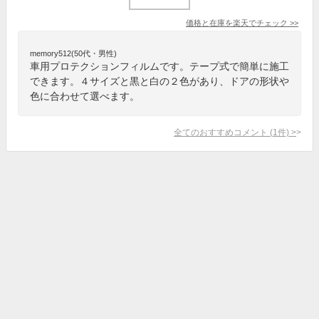
価格と在庫を
楽天
でチェック
>>
memory512(50代・男性)
車用プロテクションフィルムです。テープ式で簡単に施工
できます。４サイズと黒と白の２色があり、ドアの形状や
色に合わせて選べます。
全てのおすすめコメント
(
1
件)
>