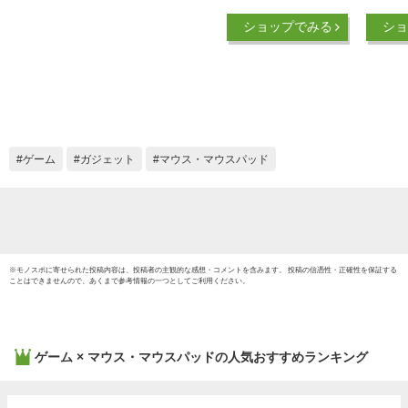
ーミング キーボード
バック
ショップでみる
ショ
ゲーミングマウス 英
ーボー 
語配列 テンキー付き
充電式
光学式マウス 【送料
19キー
無料】
DPIマウ
PC/Wi
応 日
220(2
ゲーム
ガジェット
マウス・マウスパッド
※
モノスポ
に寄せられた投稿内容は、投稿者の主観的な感想・コメントを含みます。 投稿の信憑性・正確性を保証する
ことはできませんので、あくまで参考情報の一つとしてご利用ください。
ゲーム × マウス・マウスパッド
の人気おすすめランキング