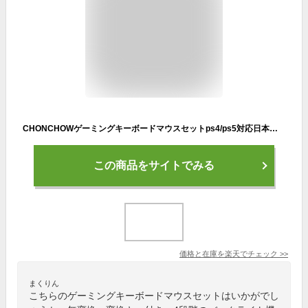
CHONCHOWゲーミングキーボードマウスセットps4/ps5対応日本語配列有線キーボード7色ゲーミングマウス「無変換」/「変換」キー付きテンキーレス光る有線4段階DPI19キー防衝突108キーPC/Windows/Mac
この商品をサイトでみる
価格と在庫を
楽天
でチェック
>>
まくりん
こちらのゲーミングキーボードマウスセットはいかがでし