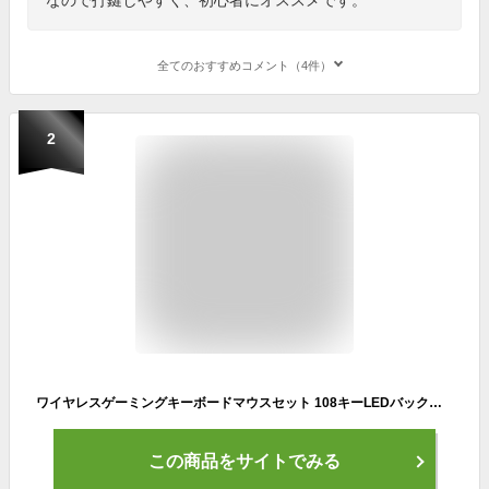
全てのおすすめコメント（4件）
2
ワイヤレスゲーミングキーボードマウスセット 108キーLEDバックライトRGBキーボー 2.4GHz 無線 充電式 日本語配列 19キー防衝突 4段階DPIマウス ps5 ps4 PC/Windows/Mac対応 日本語説明書付き 220(2.4GHz無線)
この商品をサイトでみる