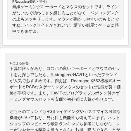
RRgypsies(60代・男性)
無線ゲーミングキーボードとマウスのセットです。ライン
がないので煩わしさを感じることがなく、パソコンデスク
の上もスッキリします。マウスが動かしやすいのもよいで
すね。バックライトがきれいで、薄暗い部屋でゲームに熱
中できますよ。
AIによる回答
予算に限りがあり、コスパの良いキーボードとマウスのセッ
トをお探しでしたら、RedragonやHAVITといったブランド
が人気でおすすめです。例えば、Redragon K552機械式キー
ボードとRGB付きゲーミングマウスのセットは性能が良く価
格が手頃です。また、HAVITのプログラマブルボタン付きゲ
ーミングマウスセットも安価で初心者に人気があります。

どちらのブランドもRGBライティングやカスタマイズ可能な
機能がついており、見た目も機能性も備えています。ネット
ショップのレビューや最新ランキングも参考にしながら、ク
ーポンやセール時期を狙うとさらにお得に購入できることが