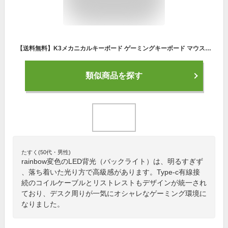
【送料無料】K3メカニカルキーボード ゲーミングキーボード マウス コイルケーブルリストレストセット 98キーメカニカルキーボード 独立キースイッチ 数字スペースを保持しrainbow変色 LED背光 Type-c有線接続 ゲーミングマウス軽量 アームレストコイルケーブル
類似商品を探す
たすく(50代・男性)
rainbow変色のLED背光（バックライト）は、明るすぎず
、落ち着いた光り方で高級感があります。Type-c有線接
続のコイルケーブルとリストレストもデザインが統一され
ており、デスク周りが一気にオシャレなゲーミング環境に
なりました。