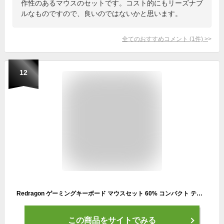
作性のあるマウスのセットです。コスト的にもリーズナブ
ルなものですので、良いのではないかと思います。
全てのおすすめコメント
(
1
件)
>
12
Redragon ゲーミングキーボード マウスセット 60% コンパクト テンキーレス USB有線 英語配列 RGBバックライト 光る マクロキー プログラマブル 26キー防衝突 メカニカル風 打鍵感 防水 ゲーミングマウス 8000 DPI 調整可能 1000Hz 高速応答 メンブレン パソコン/PC/PS5/Windows/Mac 対応
この商品をサイトでみる