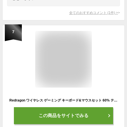
全てのおすすめコメント
(
1
件)
>
7
Redragon ワイヤレス ゲーミング キーボード&マウスセット 60% テンキーレス 【BT/2.4G/USB有線】 英語配列 静音メンブレン 12800DPI 光学ゲーミングマウス 充電式 RGB マクロ対応 Windows/Mac/PS5/Android 多機種対応 (ブラック)
この商品をサイトでみる