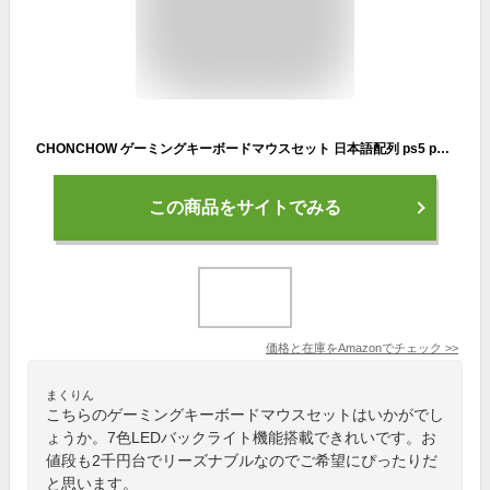
CHONCHOW ゲーミングキーボードマウスセット 日本語配列 ps5 ps4 NS 対応 「無変換」/「変換」キー付き 88キー 七色LEDバックライト usb有線 19キー防衝突 テンキーレス 4段階DPIゲーミングマウス 102J
この商品をサイトでみる
価格と在庫を
Amazon
でチェック
>>
まくりん
こちらのゲーミングキーボードマウスセットはいかがでし
ょうか。7色LEDバックライト機能搭載できれいです。お
値段も2千円台でリーズナブルなのでご希望にぴったりだ
と思います。