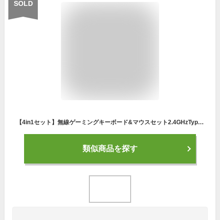
SOLD
【4in1セット】無線ゲーミングキーボード&マウスセット2.4GHzType-C充電式日本語説明書付き96%コンパクトレイアウトハニカムデザインRGBバックライト専用コンバーター対応Switch/PS4/PS5/Xbox/PC/Mac
類似商品を探す