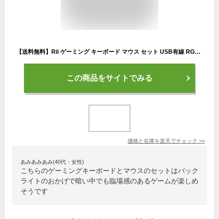
【送料無料】Rii ゲーミング キーボード マウス セット USB有線 RGBバックライト 109キー日本語配列 リストレスト「無変換」/「変換」キー付き 4階段DPI ゲーミングマウス 19キー防衝突 防水 Windows/VISTA/XLinuxなどシステムに対応 RK400
この商品をサイトでみる
価格と在庫を
楽天
でチェック
>>
あみあみあみ(40代・女性)
こちらのゲーミングキーボードとマウスのセットはバック
ライトのおかげで暗い中でも臨場感のあるゲームが楽しめ
そうです