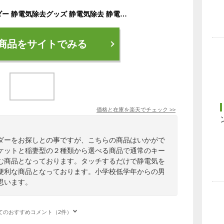
静電気除去キーホルダー 静電気除去グッズ 静電気除去 静電気防止 静電気防止グッズ 静電気 キーホルダー キーチェーン 防止 除去 グッズ 放電 車 カー用品 扉 ドア おしゃれ 秋 冬 乾燥
商品をサイトでみる
価格と在庫を
楽天
でチェック
>>
ダーをお探しとの事ですが、こちらの商品はいかがで
ケットと稲妻型の２種類から選べる商品で通常のキー
む商品となっております。タッチするだけで静電気を
便利な商品となっております。小学校低学年からの男
思います。
てのおすすめコメント（2件）