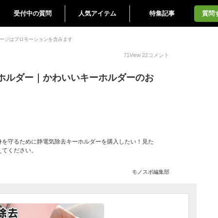
受付中の質問
人気アイテム
特集記事
質問
ージはプロモーションを含みます
71
View
22
コメント
ホルダー｜かわいいキーホルダーのお
身を守るために静電気除去キーホルダーを購入したい！見た
えてください。
モノスポ編集部