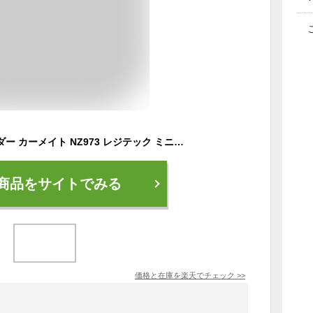
静電気除去 キーホルダー カーメイト NZ973 レジテック ミニ ピンク carmate 静電気 防止 静電気 除去 静電気除去グッズ キーホルダー (R80)
商品をサイトでみる
価格と在庫を
楽天
でチェック
>>