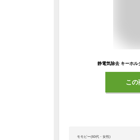
この
モモピー(60代・女性)