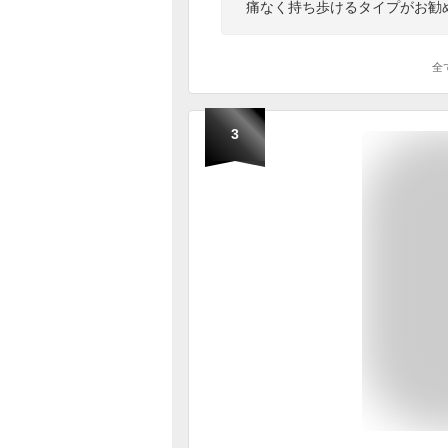
痛なく持ち歩けるタイプがお勧
全
3