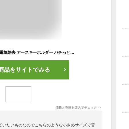
メール便可 セイワ 静電気除去 アースキーホルダー バチっとこない傷がつかない 特殊素材採用 K334
商品をサイトでみる
価格と在庫を
楽天
でチェック
>>
ていたいものなのでこちらのような小さめサイズで苦