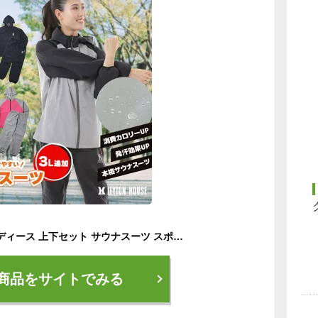
ダイエットスーツ レディース 上下セット サウナスーツ スポーツウェア おしゃれ 軽量 発汗 パーカー ジャケット ジム 人気 普段から使える ストレッチ 筋トレ 防寒 洗濯可 レイトンハウス LD-203L
商品をサイトでみる