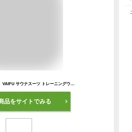
【クリアランス価格】 VAIFU サウナスーツ トレーニングウェア 発汗 上下セット 洗濯可 トレーニングスーツ ショートスリーブ メンズ レディース 半袖 大きいサイズ おしゃれ フィットネス ウォーキング ジョギング M L XL 2XL 3XL ダイエット 筋トレ スポーツウェア
商品をサイトでみる