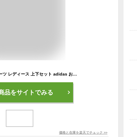
アディダス サウナスーツ レディース 上下セット adidas おしゃれ ダイエットスーツ ダイエットウェア 大きいサイズ 発汗 ダイエット ウォーキング 減量スーツ 自宅 エステ
商品をサイトでみる
価格と在庫を
楽天
でチェック
>>