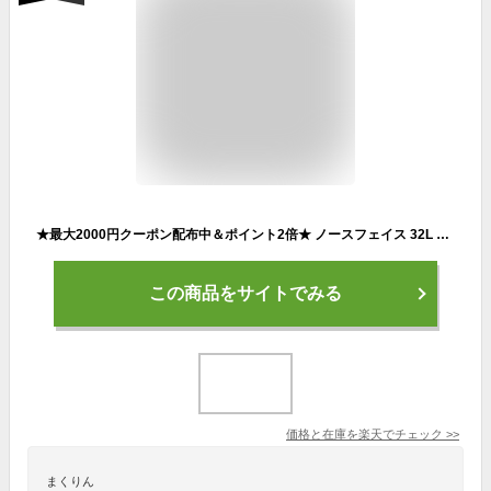
★最大2000円クーポン配布中＆ポイント2倍★ ノースフェイス 32L リュック BOREALIS II ☆ ロゴ 大容量 バックパック スクールバッグ 通勤 通学 レディース メンズ 韓国 THE NORTH FACE【正規品/関税込/送料無料】
この商品をサイトでみる
価格と在庫を
楽天
でチェック
>>
まくりん