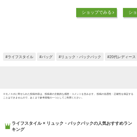
ク リュックサック
ック A
デイパック リサイク
BACKP
ショップでみる
ショ
ル ポリエステル PC
NM2D
スリーブ付き 大容量
パック
a4 メッシュポケット
メンズ
バッグ 黒 レディー
大容量
ス 女子 メンズ 男子
ィ 学校
大人 通勤 通学 旅行
勤 韓
大学生 高校生 バッ
ノース
ライフスタイル
バッグ
リュック・バックパック
20代レディース
クパック 海外 ブラ
税込/
ンド 人気 おしゃれ
かばん
※
モノスポ
に寄せられた投稿内容は、投稿者の主観的な感想・コメントを含みます。 投稿の信憑性・正確性を保証する
ことはできませんので、あくまで参考情報の一つとしてご利用ください。
ライフスタイル × リュック・バックパック
の人気おすすめラン
キング