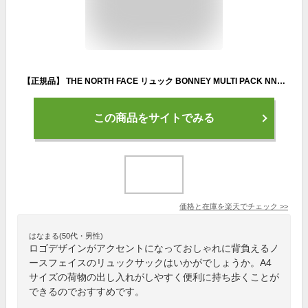
【正規品】 THE NORTH FACE リュック BONNEY MULTI PACK NN2PQ07 ☆ レディース ロゴ バックパック 通勤 通学 バッグ 鞄 ナイロン 光沢感 韓国 ノースフェイス【関税込/送料無料】
この商品をサイトでみる
価格と在庫を
楽天
でチェック
>>
はなまる(50代・男性)
ロゴデザインがアクセントになっておしゃれに背負えるノ
ースフェイスのリュックサックはいかがでしょうか。A4
サイズの荷物の出し入れがしやすく便利に持ち歩くことが
できるのでおすすめです。