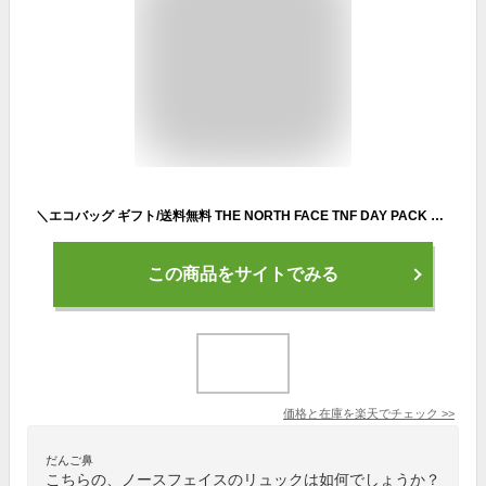
＼エコバッグ ギフト/送料無料 THE NORTH FACE TNF DAY PACK ザノースフェイス 韓国正規品 30l リュック バッグ 大容量 大型 学生 通学 通勤 メンズ レディース 大人 おしゃれ かわいい カジュアル 大人 旅行
この商品をサイトでみる
価格と在庫を
楽天
でチェック
>>
だんご鼻
こちらの、ノースフェイスのリュックは如何でしょうか？