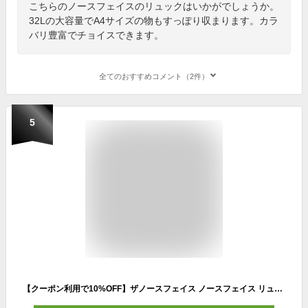
こちらのノースフェイスのリュックはいかがでしょうか。
32Lの大容量でA4サイズの物もすっぽり収まります。カラ
バリ豊富でチョイスできます。
全てのおすすめコメント（2件）
5
【クーポン利用で10%OFF】ザノースフェイス ノースフェイス リュック リュックサック デイパック リサイクル ポリエステル PCスリーブ付き 大容量 a4 メッシュポケット バッグ 黒 レディース メンズ 大人 通勤 通学 旅行 大学生 高校生 ブランド おしゃれ かばん