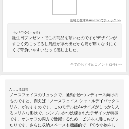
価格と在庫を
Amazon
でチェック
>>
りいど(40代・女性)
誕生日プレゼントでこの商品を頂いたのですがデザインが
すごく気にってるし肩紐が厚め出だから肩が痛くなりにく
くて背負いやすいなって感じました。
全てのおすすめコメント
(
2
件)
>
AIによる回答
ノースフェイスのリュックで、通勤用かつレディース向けの
ものですと、例えば「ノースフェイス シャトルデイパックス
リム」がおすすめです。このモデルはA4サイズがしっかり入
るスリムな形状で、シンプルかつ洗練されたデザインが特徴
です。オンオフの両方で活躍するため、ビジネス用にもぴっ
たりです。さらに収納スペースも機能的で、PCや小物をし