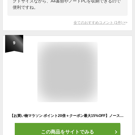
クトサイズながら、A4書類やノートPCを収納できるので
便利ですね。
全てのおすすめコメント
(
1
件)
>
9
【お買い物マラソン ポイント20倍＋クーポン最大15%OFF】ノースフェイス THE NORTH FACE かばん 大容量 パソコン バッグ メンズ レディース アウトドア リュック ブランド 通勤 通学 高校生 中学生 女子 大人 軽量 軽い 旅行 プレゼント 27L ブラック
この商品をサイトでみる