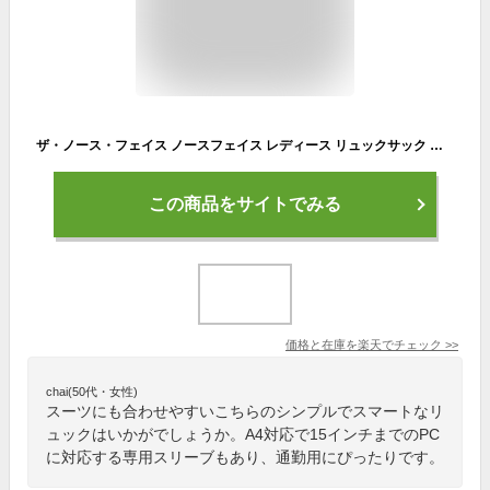
ザ・ノース・フェイス ノースフェイス レディース リュックサック ウィメンズ ネバーストップデイパック W Never Stop Daypack ブラック NMW82350 K リュック 通勤 通学 バックパック 多機能★着後レビューで500円OFFクーポン★
この商品をサイトでみる
価格と在庫を
楽天
でチェック
>>
chai(50代・女性)
スーツにも合わせやすいこちらのシンプルでスマートなリ
ュックはいかがでしょうか。A4対応で15インチまでのPC
に対応する専用スリーブもあり、通勤用にぴったりです。