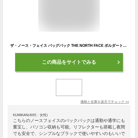
ザ・ノース・フェイス バッグパック THE NORTH FACE ボルダートートパック メンズ レディース ブラック NM72357 通学 通勤 アウトドア 22L A4 13インチPC PC ノートパソコン タブレット タブレットスリーブ リフレクター 鞄 国内正規品
この商品をサイトでみる
価格と在庫を
楽天
でチェック
>>
KUMIKAN(40代・女性)
こちらのノースフェイスのバックパックは通勤や通学にも
重宝し、パソコン収納も可能。リフレクターも搭載し夜間
でも安全で、シンプルなブラックで使いやすいのもいいで