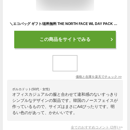
＼エコバッグ ギフト/送料無料 THE NORTH FACE WL DAY PACK ザノースフェイス 韓国正規品 ホワイトレーベル 30L リュック バッグ 大容量 大型 学生 通学 通勤 メンズ レディース 大人 おしゃれ かわいい カジュアル 大人 旅行 マザーズバッグ
この商品をサイトでみる
価格と在庫を
楽天
でチェック
>>
ポルカドット(50代・女性)
オフィスカジュアルの服と合わせて違和感のないすっきり
シンプルなデザインの製品です。韓国のノースフェイスが
作っているもので、サイズはまさにA4ぴったりです。明
るい色のがあって、かわいいです。
全てのおすすめコメント
(
2
件)
>