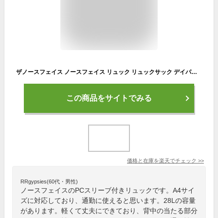
ザノースフェイス ノースフェイス リュック リュックサック デイパック リサイクル ポリエステル PCスリーブ付き 大容量 a4 メッシュポケット バッグ 黒 レディース 女子 メンズ 男子 大人 通勤 通学 旅行 大学生 高校生 バックパック 海外 ブランド 人気 おしゃれ かばん
この商品をサイトでみる
価格と在庫を
楽天
でチェック
>>
RRgypsies(60代・男性)
ノースフェイスのPCスリーブ付きリュックです。A4サイ
ズに対応しており、通勤に使えると思います。28Lの容量
があります。軽くて丈夫にできており、背中の当たる部分