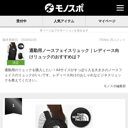
受付中
人気アイテム
マイページ
本ページはプロモーションを含みます
最終更新日：2026/02/25
73
View
25
コメント
通勤用ノースフェイスリュック｜レディース向
けリュックのおすすめは？
決定
通勤用のリュックを購入したい！A4サイズがすっぽり入る大きさのノースフ
ェイスのリュックがいいです。レディース向けのおしゃれなビジネスリュッ
クを教えてください。
モノスポ編集部
1