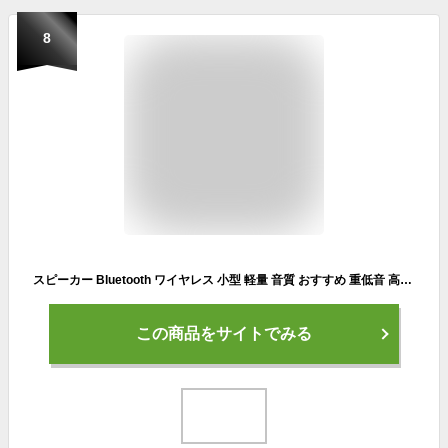
8
スピーカー Bluetooth ワイヤレス 小型 軽量 音質 おすすめ 重低音 高出力 おしゃれ かわいい 安い 持ち運び 屋外 室内対応 連続再生 長時間再生 通話対応 microSD対応 ハンズフリー iPhone Android PC対応 スマホ対応 コンパクト設計 ランキング 人気 speaker
この商品をサイトでみる