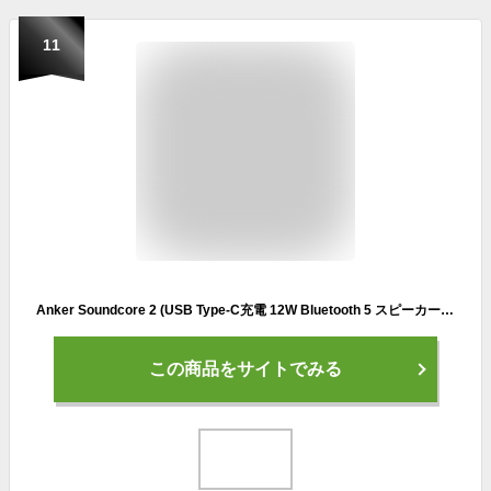
11
Anker Soundcore 2 (USB Type-C充電 12W Bluetooth 5 スピーカー 24時間連続再生)【完全ワイヤレスステレオ対応/強化された低音 / IPX7防水規格 / デュアルドライバー/マイク内蔵】(ブラック)
この商品をサイトでみる