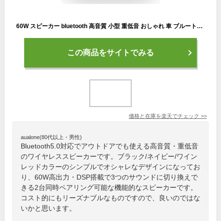
60W スピーカー bluetooth 高音質 小型 重低音 おしゃれ 車 ブルートゥース 5.0 会議 大音量 ブルートゥーススピーカー TWS 2台ペアリング IPX5 アウトドア ポータブルワイヤレススピーカー 大容量バッテリー マイク内蔵 ハンズフリー通話 Aux有線対応
この商品をサイトでみる
価格と在庫を
楽天
でチェック
>>
aualone(80代以上・男性)
Bluetooth5.0対応でアウトドアでも使える高音質・重低音
のワイヤレススピーカーです。ブラック/ネイビー/ワイン
レッドカラーのシンプルでオシャレなデザインになってお
り、60W高出力・DSP搭載で3つのサウンドに切り換えで
きる2台同時ペアリング可能な機能的なスピーカーです。
コスト的にもリーズナブルなものですので、良いのではな
いかと思います。