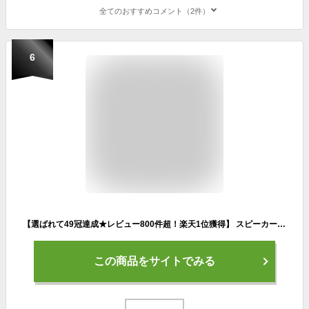
全てのおすすめコメント（2件）
6
【選ばれて49冠達成★レビュー800件超！楽天1位獲得】 スピーカー bluetooth 高音質 ブルートゥース おしゃれ かわいい スタイリッシュ ポータブル ワイヤレス 小型 コンパクト 木製 ウッド インテリア 大音量 高音質 10W 重低音 スマホ 【W5】
この商品をサイトでみる