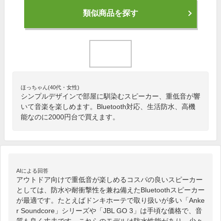
類似商品を探す
ほっちゃん(40代・女性)
シンプルデザインで部屋に馴染むスピーカー、重低音が響
いて音楽を楽しめます。Bluetooth対応、生活防水、高機
能なのに2000円台で買えます。
AIによる回答
アウトドア向けで重低音が楽しめるコスパの良いスピーカー
としては、防水や耐衝撃性を兼ね備えたBluetoothスピーカー
が最適です。たとえばドンキホーテで取り扱いが多い「Anke
r Soundcore」シリーズや「JBL GO 3」は手頃な価格で、音
質も良く丈夫です。これらのモデルは防水性能があり、少々