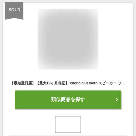
SOLD
【最短翌日届】【最大18ヶ月保証】 xdobo bluetooth スピーカー ワイヤレススピーカー ブルートゥース スピーカー ポータブルスピーカー 30W / 20W 高音質 重低音 IPX6 デュアルパッシブラジエーター搭載 フルレンジトランスデューサー 防水
類似商品を探す