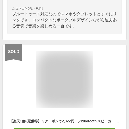
ネコネコ(40代・男性)
ブルートゥース対応なのでスマホやタブレットとすぐにリ
ンクでき、コンパクトなポータブルデザインながら迫力あ
る音質で音楽を楽しめる一台です。
SOLD
【楽天1位6冠獲得】＼クーポンで2,322円！／bluetooth スピーカー ポータブルスピーカー 小型 ワイヤレススピーカー 18H連続使用 ハンズフリー通話 4way再生方法 簡単接続 高音質重低音 iPhone/Android/PC IPX6防水 AUX/TFカード対応 お風呂/キャンプ