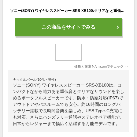
ソニー(SONY) ワイヤレススピーカー SRS-XB100:クリアな と重低音再生/防水・防塵対応 IP67/ロングバッテリー内蔵 約16時間/ハンズフリー通話対応/ステレオペア機能搭載/USB Type-C充電 ブラック SRS-XB100 BC
この商品をサイトでみる
価格と在庫を
Amazon
でチェック
>>
ナックルバール(10代・男性)
ソニー(SONY) ワイヤレススピーカー SRS-XB100は、コ
ンパクトながら迫力ある重低音とクリアなサウンドを楽し
めるポータブルスピーカーです。防水・防塵対応(IP67)で
アウトドアやバスルームでも安心。約16時間のロングバ
ッテリー搭載で長時間音楽を楽しめ、USB Type-C充電に
も対応。さらにハンズフリー通話やステレオペア機能で、
日常からレジャーまで幅広く活躍する万能モデルです。