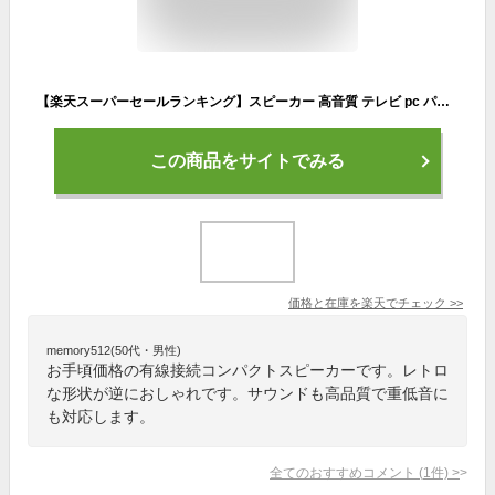
【楽天スーパーセールランキング】スピーカー 高音質 テレビ pc パソコン ミニ コンパクト 接続 usb 小型 有線 ハイレゾ おススメ 安い おしゃれ コスパ 会議 ipad スマホ iphone レトロ KINBAS 送料無料 スーパーセール SS マラソンセール中 重低音 pcスピーカー
この商品をサイトでみる
価格と在庫を
楽天
でチェック
>>
memory512(50代・男性)
お手頃価格の有線接続コンパクトスピーカーです。レトロ
な形状が逆におしゃれです。サウンドも高品質で重低音に
も対応します。
全てのおすすめコメント
(
1
件)
>