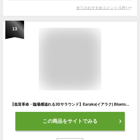
全てのおすすめコメント
(
1
件)
>
13
【低音革命・臨場感溢れる3Dサラウンド】Earaku(イアラク) Bluetooth スピーカー Sora5 重低音強化 31時間連続再生 ワイヤレススピーカー TWS機能 Bluetooth5.4 通話切替不要 ハンズフリー通話 ポータブルスピーカー IPX5防水 超コンパクト設計 モダンデザイン × 超軽量（285g）室内用/お風呂/アウトドア/キャンプ (Earaku Sora5 J081)
この商品をサイトでみる