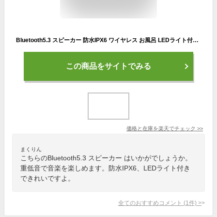
Bluetooth5.3 スピーカー 防水IPX6 ワイヤレス お風呂 LEDライト付き 重低音 ポータブルスピーカー 小型 Type-C充電 大音量 TFカード AUX対応 2台ペアリング 車載 キャンプ 送料無料 SPEAKER370
この商品をサイトでみる
価格と在庫を
楽天
でチェック
>>
まくりん
こちらのBluetooth5.3 スピーカー はいかがでしょうか。
重低音で音楽を楽しめます。防水IPX6、LEDライト付き
できれいですよ。
全てのおすすめコメント
(
1
件)
>