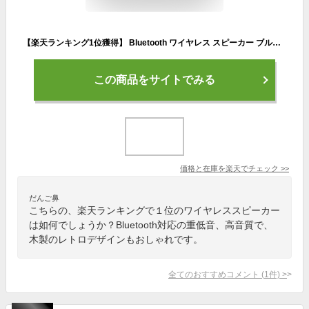
【楽天ランキング1位獲得】 Bluetooth ワイヤレス スピーカー ブルートゥース 木製 ウッド 大音量 12W 高音質 ポータブル おしゃれ 重低音 レトロ スマホ対応 手のひらサイズ コンパクト 小型 軽量 USB充電 AUX 屋内 スマートフォン 高品質 【W8】
この商品をサイトでみる
価格と在庫を
楽天
でチェック
>>
だんご鼻
こちらの、楽天ランキングで１位のワイヤレススピーカー
は如何でしょうか？Bluetooth対応の重低音、高音質で、
木製のレトロデザインもおしゃれです。
全てのおすすめコメント
(
1
件)
>