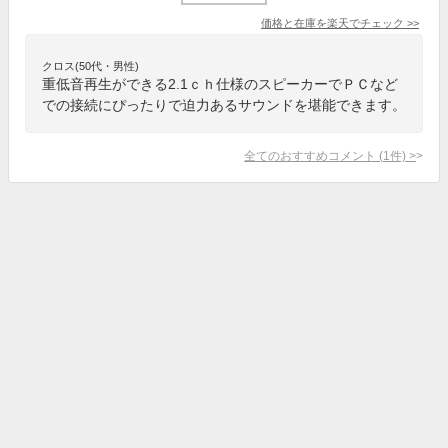
価格と在庫を
楽天
でチェック
>>
クロス(50代・男性)
重低音再生ができる2.1ｃｈ仕様のスピーカーでＰＣなど
での接続にぴったりで迫力あるサウンドを堪能できます。
全てのおすすめコメント
(
1
件)
>