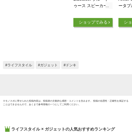
ゥース スピーカー
ータブ
高音質 重低音 電話
Bluet
時計 アラーム 目覚
カー 
ショップでみる
ショ
まし 小型 コンパク
可能【
ト iphone ipad スマ
イバー 
ホ ワイヤレス 無線
格 / 
接続 マイクロSD
ーカー
USBメモリー 音楽
載】 (
再生 有線 AUX 端子
ステレオ
ライフスタイル
ガジェット
ドンキ
※
モノスポ
に寄せられた投稿内容は、投稿者の主観的な感想・コメントを含みます。 投稿の信憑性・正確性を保証する
ことはできませんので、あくまで参考情報の一つとしてご利用ください。
ライフスタイル × ガジェット
の人気おすすめランキング