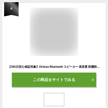
4
【365日安心保証対象】Ortizan Bluetooth スピーカー 高音質 防塵防水 ワイヤレス スピーカーポータブルスピーカー 重低音 アウトドア キャンプ お風呂 軽量 小型スピーカー おしゃれ IPX7 24W出力 長時間再生 TWS同時ペアリング スマホ PC 車用
この商品をサイトでみる