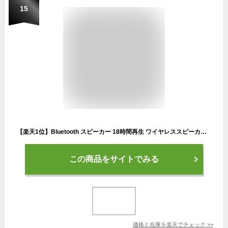
15
【楽天1位】Bluetooth スピーカー 18時間再生 ワイヤレススピーカー TWS対応 アウトドア AUXケーブル付属 ハンズフリー通話 MicroSD コンパクト プレゼント 防塵 ギフト 屋外 北欧 おしゃれ かわいい マイク内蔵
この商品をサイトでみる
価格と在庫を
楽天
でチェック
>>