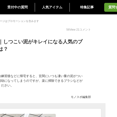
受付中の質問
人気アイテム
特集記事
質問
ージはプロモーションを含みます
56
View
21
コメント
｜しつこい泥がキレイになる人気のブ
は？
の練習後などに帰宅すると、玄関にいつも凄い量の泥がつい
億劫になってしまうのですが、楽に掃除できるブラシなどが
ください。
モノスポ編集部