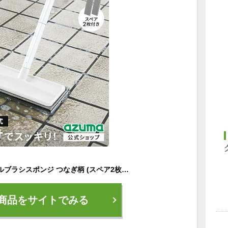
アズマ公式 玄関タイルブラシスポンジ つなぎ柄 (スペア2枚付) ホワイト 公式ショップ限定色 全長107cm 掃除 玄関タイル掃除 交換用スポンジ付 アズマブラシ
商品をサイトでみる