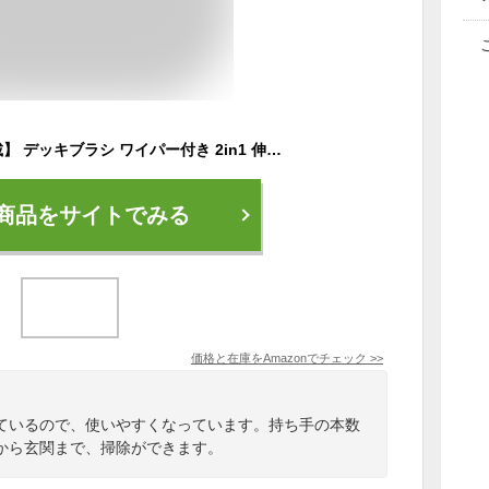
【めざましmedia掲載】 デッキブラシ ワイパー付き 2in1 伸縮式 3段ポール 高圧洗浄 丈夫な硬め毛 浴室 ベランダ 玄関 床掃除 壁掛け収納 粘着フック付 SKR CLEAN db-1
商品をサイトでみる
価格と在庫を
Amazon
でチェック
>>
ているので、使いやすくなっています。持ち手の本数
から玄関まで、掃除ができます。