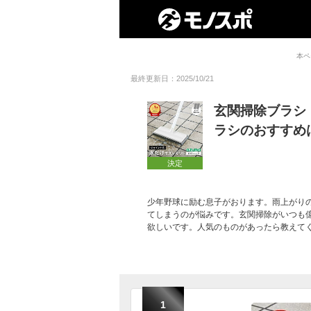
本ペ
最終更新日：2025/10/21
玄関掃除ブラシ
ラシのおすすめ
決定
少年野球に励む息子がおります。雨上がり
てしまうのが悩みです。玄関掃除がいつも
欲しいです。人気のものがあったら教えて
1