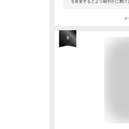
を変更するとより細やかに磨け
全
3