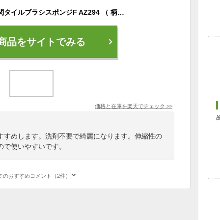
外壁・玄関ブラシ 玄関タイルブラシスポンジF AZ294 （ 柄付きブラシ 玄関 タイル 掃除 柄付 伸縮 洗剤不要 床磨き アズマ工業 玄関タイル ブラシ スポンジ 水だけ 汚れ 長さ調節可能 交換可能 軽量 清掃 ベランダ ）
商品をサイトでみる
価格と在庫を
楽天
でチェック
>>
すすめします。洗剤不要で綺麗になります。伸縮性の
ので使いやすいです。
てのおすすめコメント（2件）