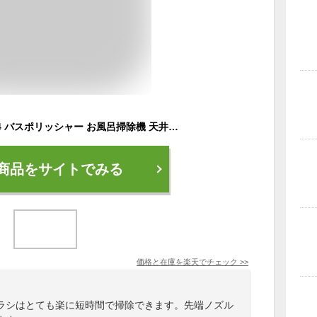
楽天1位 高評価★4.34 バスポリッシャー お風呂掃除機 天井まで届く最長135cm 5~7種のブラシ 電動掃除ブラシ 電動お掃除ブラシ 軽量 角度速度調整 高速回転 コードレス 床 窓 玄関 水垢対策 90分稼働 Epeios SC001 HM115P タイル 黒ずみ
商品をサイトでみる
価格と在庫を
楽天
でチェック
>>
ラシはとても楽に短時間で掃除できます。先端ノズル