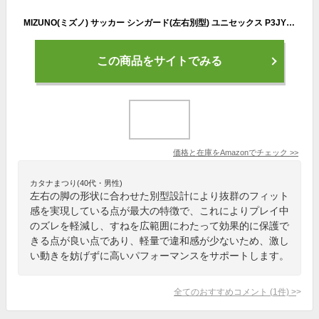
MIZUNO(ミズノ) サッカー シンガード(左右別型) ユニセックス P3JYG074
この商品をサイトでみる
価格と在庫を
Amazon
でチェック
>>
カタナまつり(40代・男性)
左右の脚の形状に合わせた別型設計により抜群のフィット
感を実現している点が最大の特徴で、これによりプレイ中
のズレを軽減し、すねを広範囲にわたって効果的に保護で
きる点が良い点であり、軽量で違和感が少ないため、激し
い動きを妨げずに高いパフォーマンスをサポートします。
全てのおすすめコメント
(
1
件)
>