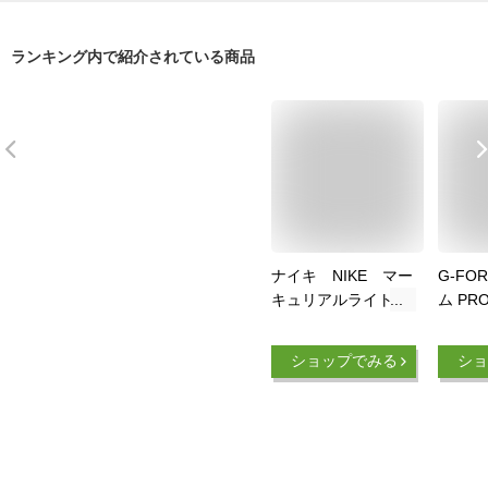
ランキング内で紹介されている商品
ナイキ NIKE マー
G-FO
キュリアルライト
ム PRO
ブラック×ブラック×
NOCS
メタリックゴールド
ルド 
ショップでみる
ショ
コイン サッカー
トサル
フットサル シンガ
レガー
ード レガース す
SP09
ねあて スリーブ付
交換・
き dn3611-013
可商品