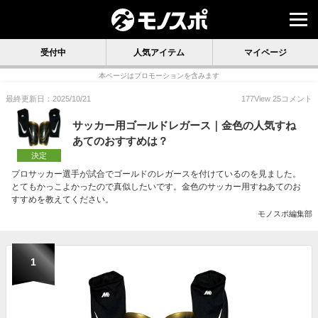
受付中
人気アイテム
マイページ
本ページはプロモーションを含みます
最終更新日：2025/10/21
177
View
25
コメント
サッカー用ゴールドレガース｜金色の人気すね
あてのおすすめは？
決定
プロサッカー選手が試合でゴールドのレガースを付けているのを見ました。
とてもかっこよかったので真似したいです。金色のサッカー用すねあてのお
すすめを教えてください。
モノスポ編集部
1