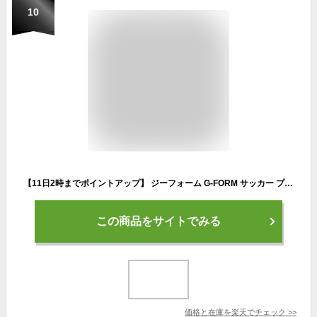
10
【11日2時までポイントアップ】 ジーフォーム G-FORM サッカー プロ エリート PRO-S ELITE X シンガード L ブラック ゴールド すね当て レガース 衝撃吸収 吸湿速乾性 通気性 怪我防止 すねあて 靴下 SP14113015
この商品をサイトでみる
価格と在庫を
楽天
でチェック
>>