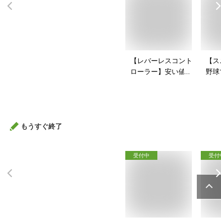
【レバーレスコント
【ス
ローラー】安い値段
野球
で買えるアケコンの
戦コ
おすすめを教えて！
すい
すす
もうすぐ終了
受付中
受付