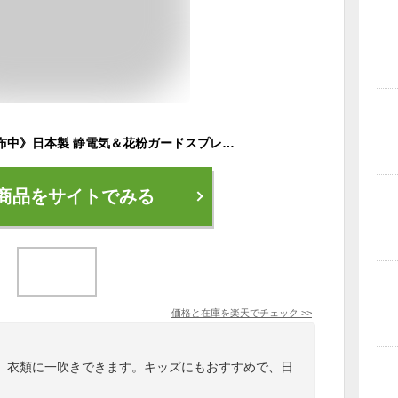
《2000円クーポン配布中》日本製 静電気＆花粉ガードスプレー 花粉やっつけ隊 静電気対策スプレー 外出 室内 洋服 コート 衣類 服 子供 花粉飛散 花粉除去 スプレー 静電気 花粉対策スプレー 衣類にひと吹き 花粉 バリア ガード 花粉除去 花粉 落とし 払う
商品をサイトでみる
価格と在庫を
楽天
でチェック
>>
、衣類に一吹きできます。キッズにもおすすめで、日