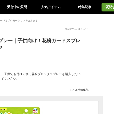
受付中の質問
人気アイテム
特集記事
質問
ージはプロモーションを含みます
76
View
19
コメント
プレー｜子供向け！花粉ガードスプレ
？
で、子供でも付けられる花粉ブロックスプレーを購入したい
えてください。
モノスポ編集部