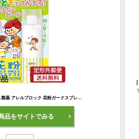
【定形外郵便】アース製薬 アレルブロック 花粉ガードスプレー こどもとつかえる (75ml) ＜花粉付着防止対策 子供用 花粉 ウイルス PM2.5 ハウスダスト＞【★】
商品をサイトでみる