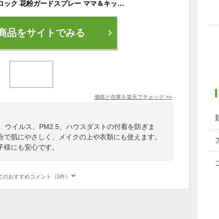
アース製薬 アレルブロック 花粉ガードスプレー ママ＆キッズ 75ml おすすめ 花粉対策 マスク生活 スプレー ギフト スキンケア 花粉 付着防止対策 静電気 子供 ブロック 低刺激 無香料 無着色 全身
商品をサイトでみる
価格と在庫を
楽天
でチェック
>>
、ウイルス、PM2.5、ハウスダストの付着を防ぎま
合で肌にやさしく、メイクの上や衣類にも使えます。
子様にも安心です。
てのおすすめコメント（2件）