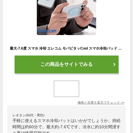
最大-7.6度 スマホ 冷却 エレコム モバピタッCool スマホ冷却パッド ライトブルー エレコム [通常サイズ 1個] スマホ 冷却 シート スマホ冷却 冷却シート ゲーム 夏 暑さ対策 iPhone Android 結露しない 吸熱 熱対策 熱暴走対策
この商品をサイトでみる
価格と在庫を
楽天
でチェック
>>
レオタン(60代・男性)
手軽に使えるスマホ冷却パットはいかがでしょうか。持続
時間は約60分で、最大約-7.6℃です。冷水に約10分間浸す
と再び使用可能です。