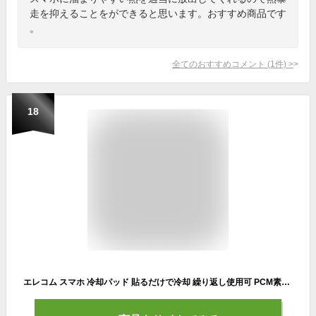
走を抑えることをができると思います。おすすめ商品です
。
全てのおすすめコメント
(
1
件)
>
18
エレコム スマホ 冷却パッド 貼るだけで冷却 繰り返し使用可 PCM素材 熱吸収最大7.6℃ 持続時間60分 結露しない [ゲームや動画撮影中の熱上昇を防ぐ] ライトブルー P-SMPT01BU