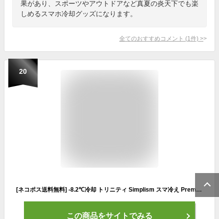
果があり、スポーツやアウトドアなど真夏の炎天下でも楽
しめるスマホ冷却グッズになります。
全てのおすすめコメント
(
1
件)
>
20
[ネコポス送料無料] -8.2℃冷却 トリニティ Simplism スマ冷え Premium 貼って剥がせるスマートフォン冷却シート 蓄熱1.5倍 シンプリズム (スマホアクセサリー) プレミアム スマホ冷却 夏 暑さ対策 熱暴走 iPhone Android -8.2℃ 猛暑日
この商品をサイトでみる