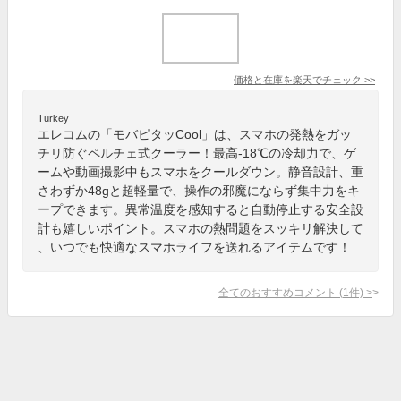
価格と在庫を
楽天
でチェック
>>
Turkey
エレコムの「モバピタッCool」は、スマホの発熱をガッ
チリ防ぐペルチェ式クーラー！最高-18℃の冷却力で、ゲ
ームや動画撮影中もスマホをクールダウン。静音設計、重
さわずか48gと超軽量で、操作の邪魔にならず集中力をキ
ープできます。異常温度を感知すると自動停止する安全設
計も嬉しいポイント。スマホの熱問題をスッキリ解決して
、いつでも快適なスマホライフを送れるアイテムです！
全てのおすすめコメント
(
1
件)
>