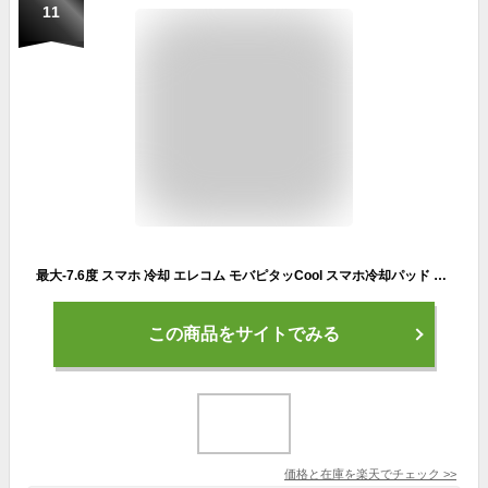
11
最大-7.6度 スマホ 冷却 エレコム モバピタッCool スマホ冷却パッド 2個入り ライトブルー エレコム [通常サイズ 2個] スマホ 冷却 シート スマホ冷却 冷却シート ゲーム 夏 暑さ対策 iPhone Android 結露しない 吸熱 熱対策 熱暴走
この商品をサイトでみる
価格と在庫を
楽天
でチェック
>>