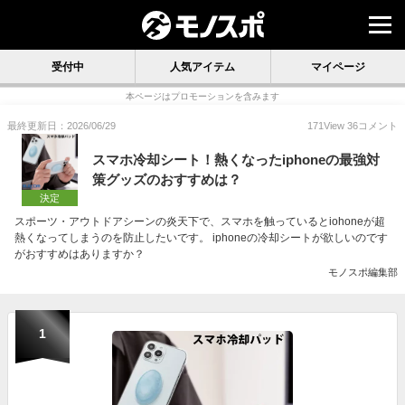
受付中
人気アイテム
マイページ
本ページはプロモーションを含みます
最終更新日：2026/06/29
171
View
36
コメント
スマホ冷却シート！熱くなったiphoneの最強対
策グッズのおすすめは？
決定
スポーツ・アウトドアシーンの炎天下で、スマホを触っているとiohoneが超
熱くなってしまうのを防止したいです。 iphoneの冷却シートが欲しいのです
がおすすめはありますか？
モノスポ編集部
1