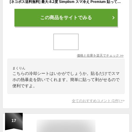
[ネコポス送料無料] 最大-8.2度 Simplism スマ冷え Premium 貼って剥がせるスマートフォン冷却シート 蓄熱1.5倍 シンプリズム トリニティ Trinity プレミアム スマホ 冷却 シート スマホ冷却 スマホ 冷却シート ゲーム 熱暴走対策 夏 暑さ対策 iPhone Android
この商品をサイトでみる
価格と在庫を
楽天
でチェック
>>
まくりん
こちらの冷却シートはいかがでしょうか。貼るだけでスマ
ホの熱暴走を防いでくれます。簡単に貼って剥がせるので
便利ですよ。
全てのおすすめコメント
(
1
件)
>
17