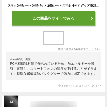
スマホ 冷却シート 冷却パッド 放熱シート スマホ 冷やす グッズ 熱対策 PCM素材 マグネット 薄型 物理冷却 携帯 110*60mm
この商品をサイトでみる
価格と在庫を
Amazon
でチェック
>>
nkzw(60代・男性)
PCM相転移材質で作られているため、熱エネルギーを吸
収、蓄積し、スマートフォンの温度を下げることができま
す。特殊な超薄導熱バックグルーで強力に固定できます。
全てのおすすめコメント
(
1
件)
>
13