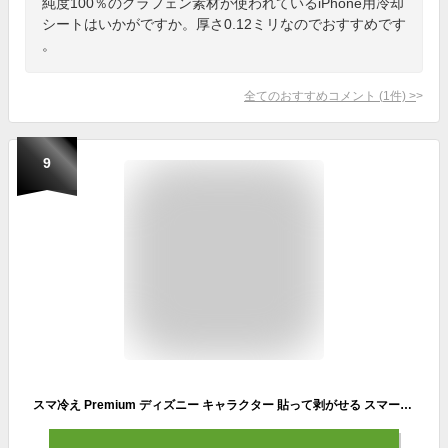
純度100％のグラフェン素材が使われているiPhone用冷却
シートはいかがですか。厚さ0.12ミリなのでおすすめです
。
全てのおすすめコメント
(
1
件)
>
9
スマ冷え Premium ディズニー キャラクター 貼って剥がせる スマートフォン 冷却シート (ミッキーマウス/ホット)【 極薄 スマホ 冷却 シート -8.2℃ スマホ 冷やす 熱対策 高温 対策 バッテリーの熱劣化防止 動画視聴・ゲーム・ナビ利用などの急激な温度上昇をおさえる】