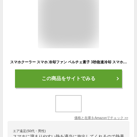
スマホクーラー スマホ 冷却ファン ペルチェ素子 3秒急速冷却 スマホ熱対策 静音 小型 USB給電式 実況専用 原神 伸縮クリップ Phone（5-7.3インチ）等多機種対応 日本語説明書(ブラック)
この商品をサイトでみる
価格と在庫を
Amazon
でチェック
>>
エア遠足(50代・男性)
スマホに溜まりやすい熱を適当に放出してくれるので熱暴