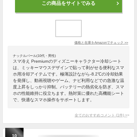
この商品をサイトでみる
価格と在庫を
Amazon
でチェック
>>
ナックルバール(10代・男性)
スマ冷え Premiumのディズニーキャラクター冷却シート
は、ミッキーマウスデザインで貼って剥がせる便利なスマ
ホ用冷却アイテムです。極薄設計ながら-8.2℃の冷却効果
を発揮し、動画視聴やゲーム、ナビ利用などでの急激な温
度上昇をしっかり抑制。バッテリーの熱劣化を防ぎ、スマ
ホの性能維持に役立ちます。熱対策に優れた高機能シート
で、快適なスマホ操作をサポートします。
全てのおすすめコメント
(
1
件)
>
10