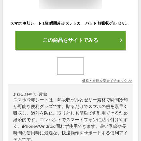
スマホ 冷却シート 1枚 瞬間冷却 ステッカー パッド 熱吸収ゲル ゼリー スマートフォン 携帯電話 iPhone Android 貼り付け 取り外し 再利用可 便利 簡単 グッズ
この商品をサイトでみる
価格と在庫を
楽天
でチェック
>>
あねるよ(40代・男性)
スマホ冷却シートは、熱吸収ゲルとゼリー素材で瞬間冷却
が可能な便利グッズです。貼るだけでスマホの熱を素早く
吸収し、過熱を防止。取り外しも簡単で再利用できるため
経済的です。コンパクトでスマートフォンに貼り付けやす
く、iPhoneやAndroid問わず使用できます。暑い季節や長
時間の使用時に最適な、快適操作をサポートする便利アイ
テムです。