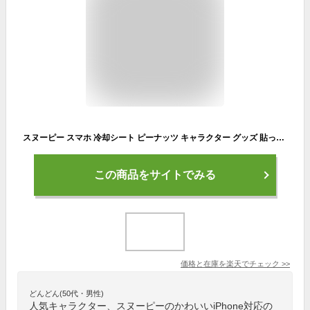
スヌーピー スマホ 冷却シート ピーナッツ キャラクター グッズ 貼って剥がせる スマートフォン 冷却 シート スマホ冷却 スマホ ゲーム 熱暴走対策 夏 暑さ熱中症 対策 iPhone Android 3D モバクール SNGG-135
この商品をサイトでみる
価格と在庫を
楽天
でチェック
>>
どんどん(50代・男性)
人気キャラクター、スヌーピーのかわいいiPhone対応の