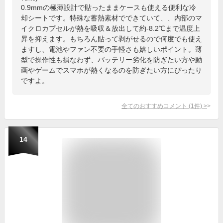
0.9mmの極薄設計で貼ったままケースも使える便利な冷
却シートです。特殊な蓄熱素材でできていて、、内部のマ
イクロカプセルが熱を吸収＆放出して約-8.2℃まで温度上
昇を抑えます。もちろん貼って剥がせるので何度でも使え
ますし、電池やファン不要の手軽さも嬉しいポイント。薄
型で操作性も損なわず、バッテリー劣化を防ぎたい方や動
画やゲームでスマホが熱くなるのを防ぎたい方にぴったり
ですよ。
全てのおすすめコメント
(
1
件)
>
14