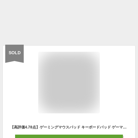
SOLD
【高評価4.78点】ゲーミングマウスパッド キーボードパッド ゲーマー用防水マウスパッド 拡張マウスパッド 大判サイズ マウスパッド ゲーミング 光るマウスパッド 大きめ 長め 滑り止め 800×300×4mm テレワーク 高級 おしゃれ 防水 耐久 大型 RGB 発光 LED 13モード