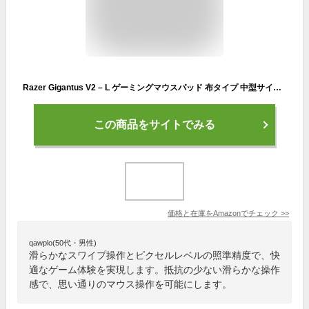
Razer Gigantus V2 – L ゲーミングマウスパッド 布タイプ 中型サイズ 45 cm x 40 cm マイクロウェーブクロス 【日本正規代理店保証品】 RZ02-03330300-R3M1
この商品をサイトでみる
価格と在庫を
Amazon
でチェック
>>
qawplo(50代・男性)
滑らかなスワイプ操作とピクセルレベルの照準精度で、快
適なゲーム体験を実現します。抵抗の少ない滑らかな操作
感で、思い通りのマウス操作を可能にします。