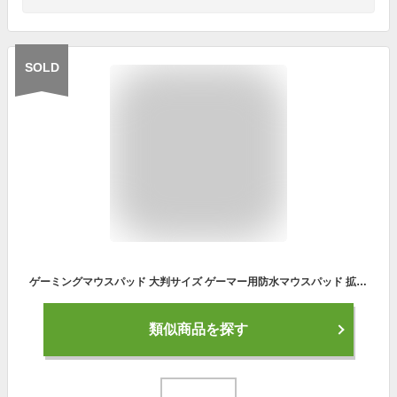
SOLD
ゲーミングマウスパッド 大判サイズ ゲーマー用防水マウスパッド 拡張マウスパッド 光るマウスパッド 大きめ マウスパッド ゲーミング キーボードパッド 長め 滑り止め 800×300×4mm テレワーク 高級 おしゃれ 防水 耐久 大型 RGB 発光 LED 13モード USB給電式 黒
類似商品を探す