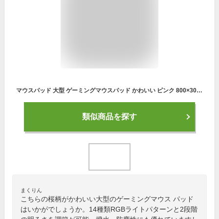
マウスパッド 大型 ゲーミングマウスパッド かわいい ピンク 800×300×4mm RGB 光るゲーム用マウスパッド 14モードライト 滑り止め 撥水 防塵 ズレない 桜柄 ゲーマーオフィスホーム用拡張ビッグキーボードとマウスパッドマット Mytrix
類似商品を探す
まくりん
こちらの桜柄がかわいい大型のゲーミングマウス パッド
はいかがでしょうか。14種類RGBライトパターンと2段階