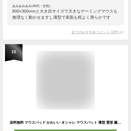
あみあみあみ(40代・女性)
800×300mmと大き目サイズで大きなゲーミングマウスも
無理なく動かせますし薄型で表面も程よく滑らかです
全てのおすすめコメント
(
2
件)
>
15
送料無料 マウスパッド かわいい オシャレ マウスパット 薄型 雲形 癒しデザイン 耐久性 裏ラバー 洗える ゲーミング パソコン マウス パッド 手首 可愛い 疲労 軽減 防水 PC パソコン オフィス 在宅勤務