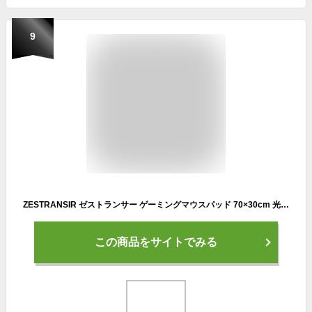
9
ZESTRANSIR ゼストランサー ゲーミングマウスパッド 70×30cm 光学式 レーザー式 対応 マウスパット 大 大判 マウスパッド テーブルマット 大型 マウス パッド オシャレ デスクパッド ZST007043
この商品をサイトでみる