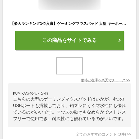
【楽天ランキング1位入賞】ゲーミングマウスパッド 大型 キーボードパッド 防水 ズレない RGB 4USBケーブル付属(Black, 4USB)
この商品をサイトでみる
価格と在庫を
楽天
でチェック
>>
KUMIKAN(40代・女性)
こちらの大型のゲーミングマウスパッドはいかが。4つの
USBポートも搭載しており、釣ズレにくく防水性にも優れ
ているのがいいです。マウスの動きもなめらかでストレス
フリーで使用でき、耐久性にも優れているのがいいです。
全てのおすすめコメント
(
3
件)
>