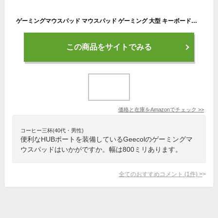
ゲーミングマウスパッド マウスパッド ゲーミング 大型 キーボードパッド 防水 ズレない RGB 4USBケーブル付属 【一年保証】
この商品をサイトでみる
価格と在庫を
Amazon
でチェック
>>
コーヒー三杯(40代・男性)
便利なHUBポートを装備しているGeecolのゲーミングマ
ウスパッドはいかがですか。幅は800ミリあります。
全てのおすすめコメント
(
1
件)
>