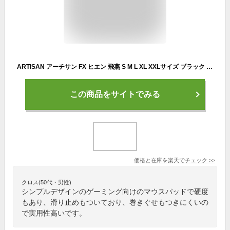
ARTISAN アーチサン FX ヒエン 飛燕 S M L XL XXLサイズ ブラック レッド ゲーミング マウスパッド eスポーツパッド マルチ硬度 ゲーム ハード ソフト 滑り止め ブラック ワインレッド アーチザン 大きい artisan
この商品をサイトでみる
価格と在庫を
楽天
でチェック
>>
クロス(50代・男性)
シンプルデザインのゲーミング向けのマウスパッドで硬度
もあり、滑り止めもついており、巻きぐせもつきにくいの
で実用性高いです。