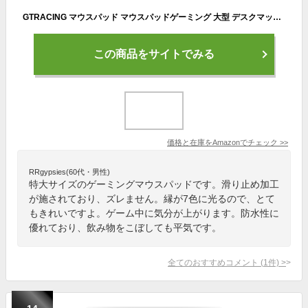
GTRACING マウスパッド マウスパッドゲーミング 大型 デスクマット マウスパッド光るマウスパッド キーボードパッド 光学式 防水 ズレない ゲーマー向け おしゃれ (Blue)
この商品をサイトでみる
価格と在庫を
Amazon
でチェック
>>
RRgypsies(60代・男性)
特大サイズのゲーミングマウスパッドです。滑り止め加工
が施されており、ズレません。縁が7色に光るので、とて
もきれいですよ。ゲーム中に気分が上がります。防水性に
優れており、飲み物をこぼしても平気です。
全てのおすすめコメント
(
1
件)
>