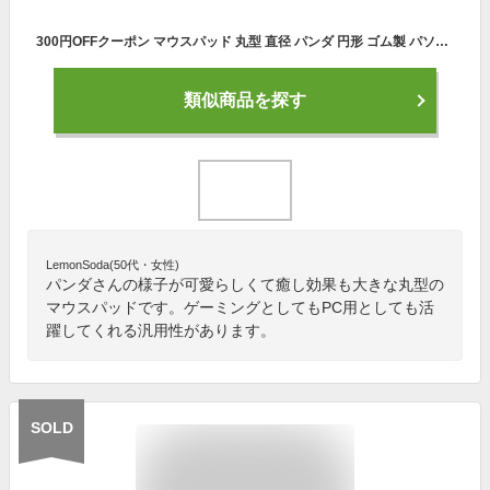
300円OFFクーポン マウスパッド 丸型 直径 パンダ 円形 ゴム製 パソコンPC用 防水 滑り止め 光学式マウス対応 おしゃれ かわいい 耐久性良い 熊 グリーン デスクラバーマット ゴム製裏面 低反発 携帯便利 BKVB
類似商品を探す
LemonSoda(50代・女性)
パンダさんの様子が可愛らしくて癒し効果も大きな丸型の
マウスパッドです。ゲーミングとしてもPC用としても活
躍してくれる汎用性があります。
SOLD