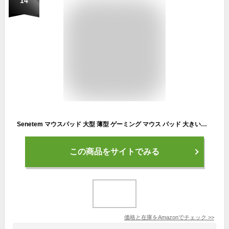
14
Senetem マウスパッド 大型 薄型 ゲーミング マウス パッド 大きいキーボードパッド 800×300×2mm 滑り止め レーザー&光学式マウス対応 黒 XL(80*30cm)
この商品をサイトでみる
価格と在庫を
Amazon
でチェック
>>