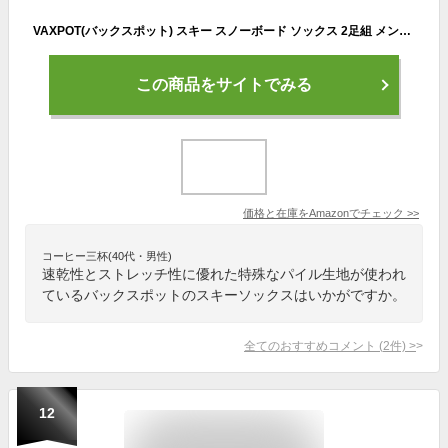
VAXPOT(バックスポット) スキー スノーボード ソックス 2足組 メンズ 【抗菌防臭加工 パイル編み】 VA-1753 BLK 25-27cm
この商品をサイトでみる
価格と在庫を
Amazon
でチェック
>>
コーヒー三杯(40代・男性)
速乾性とストレッチ性に優れた特殊なパイル生地が使われ
ているバックスポットのスキーソックスはいかがですか。
全てのおすすめコメント
(
2
件)
>
12