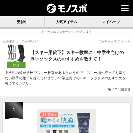
受付中
人気アイテム
マイページ
本ページはプロモーションを含みます
最終更新日：2026/07/27
1591
View
37
コメント
【スキー用靴下】スキー教室に！中学生向けの
厚手ソックスのおすすめを教えて！
決定
中学生の娘が学校でスキー教室があるというので、スキー場へ行っても寒く
ない厚手の靴下を探しています。中学生向けのスキーソックスのおすすめを
教えてください。
モノスポ編集部
1