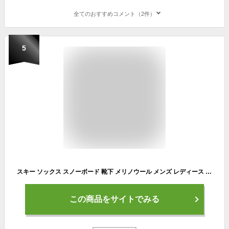
全てのおすすめコメント（2件）
5
スキー ソックス スノーボード 靴下 メリノウール メンズ レディース スノーボード ソックス 段階着圧 厚手 暖い ズレにくいデザイン 抗菌防臭 吸汗速乾 ウィンタースポーツ 登山用 冬用靴下 ハイソックス 毛玉防止
この商品をサイトでみる