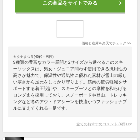
この商品をサイトでみる
価格と在庫を
楽天
でチェック
>>
カタナまつり(40代・男性)
9種類の豊富なカラー展開と2サイズから選べるこのスキ
ーソックスは、男女・ジュニア問わず使用できる汎用性の
高さが魅力で、保温性や通気性に優れた素材が雪山の厳し
い寒さから足元をしっかり守ります。筋肉の疲労軽減をサ
ポートする着圧設計や、スキーブーツとの摩擦を和らげる
ロング丈を採用しており、スノーボードや登山、トレッキ
ングなど冬のアウトドアシーンを快適かつファッショナブ
ルに支えてくれる一足です。
全てのおすすめコメント
(
4
件)
>