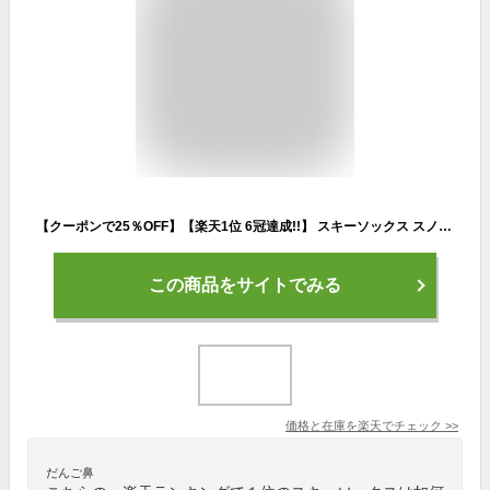
【クーポンで25％OFF】【楽天1位 6冠達成!!】 スキーソックス スノーボードソックス 登山用ソックス メンズ レディース 厚手 暖かい 防寒 速乾 抗菌防臭 大きいサイズ 段階着圧設計 耐久性 冬用 靴ずれ防止 滑り止め 通気性 雪山 スキー スノボ 靴下 初心者 男女兼用
この商品をサイトでみる
価格と在庫を
楽天
でチェック
>>
だんご鼻