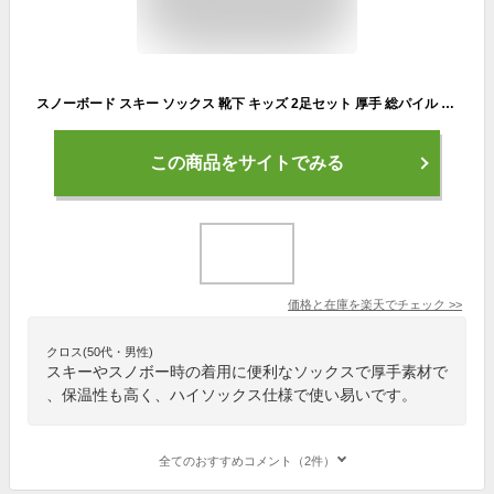
スノーボード スキー ソックス 靴下 キッズ 2足セット 厚手 総パイル 編み VAXPOT(バックスポット) VA-1751 ジュニア ハイソックス 2足組 くつした スノボ 雪遊び ソリ 子供用 防寒 あたたかい あったか 冬 もこもこ[返品交換不可]
この商品をサイトでみる
価格と在庫を
楽天
でチェック
>>
クロス(50代・男性)
スキーやスノボー時の着用に便利なソックスで厚手素材で
、保温性も高く、ハイソックス仕様で使い易いです。
全てのおすすめコメント（2件）