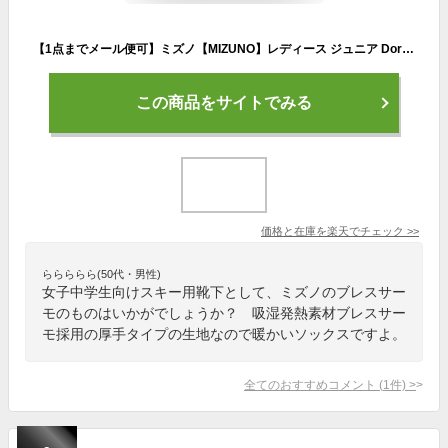
【1点までメール便可】ミズノ【MIZUNO】レディース ジュニア Doraron Socks Women's Z2JXA720 スキーソックス (ウィメンズ/女性用/大人用/子供用/小学生/靴下/スキー靴下/ロングソッス/ブレスサーモ/日本製/厚手/保温/暖かい)
この商品をサイトでみる
価格と在庫を
楽天
でチェック
>>
ららららら(50代・男性)
女子中学生向けスキー用靴下として、ミズノのブレスサー
モのものはいかがでしょうか？ 吸湿発熱素材ブレスサー
モ採用の厚手タイプの生地なので暖かいソックスですよ。
全てのおすすめコメント
(
1
件)
>