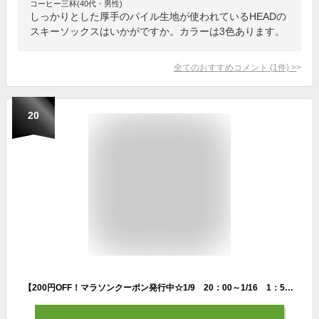
コーヒー三杯(40代・男性)
しっかりとした厚手のパイル生地が使われているHEADの
スキーソックスはいかがですか。カラーは3色あります。
全てのおすすめコメント
(
1
件)
>
20
【200円OFF！マラソンクーポン発行中☆1/9 20：00～1/16 1：59迄】靴下 大人用 ソックス head ヘッド スキー スノーボード ウィンタースポーツ トレッキング キャンプ アウトドア パイル生地 クッション スノーソックス【HDS-22】