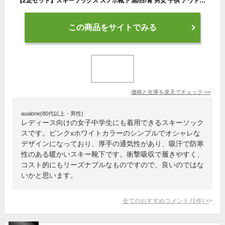
【2足セット】スキーソックス スノボ靴下 黒/白/青 男女 子供 アウトドアソックス あったか靴下 厚手 吸汗 高通気 衝撃吸収 JL-SS144NS2
この商品をサイトでみる
価格と在庫を
楽天
でチェック
>>
aualone(80代以上・男性)
レディース向けの女子中学生にも着用できるスキーソック
スです。ピンクxホワイトカラーのシンプルでオシャレな
デザインになっており、厚手の通気性があり、吸汗で防寒
性のある暖かいスキー靴下です。衝撃吸収で履きやすく、
コスト的にもリーズナブルなものですので、良いのではな
いかと思います。
全てのおすすめコメント
(
1
件)
>