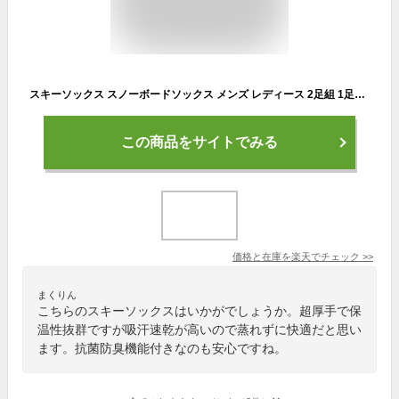
スキーソックス スノーボードソックス メンズ レディース 2足組 1足組 おしゃれ 独自デザイン 抗菌防臭 登山用 超厚手 保温 通気性 吸汗速乾 秋 冬用 スポーツ 毛玉になりにくい 蒸れない アウトドア 男女兼用
この商品をサイトでみる
価格と在庫を
楽天
でチェック
>>
まくりん
こちらのスキーソックスはいかがでしょうか。超厚手で保
温性抜群ですが吸汗速乾が高いので蒸れずに快適だと思い
ます。抗菌防臭機能付きなのも安心ですね。