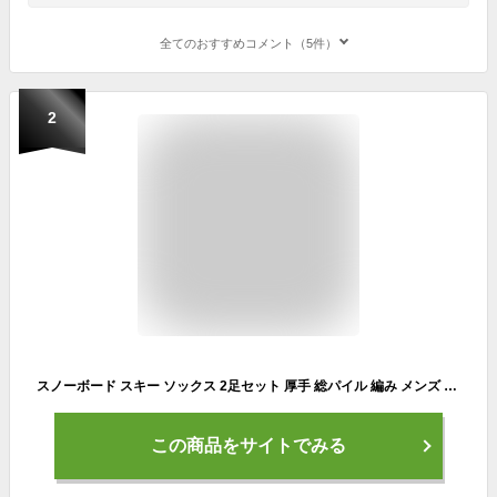
全てのおすすめコメント（5件）
2
スノーボード スキー ソックス 2足セット 厚手 総パイル 編み メンズ レディース キッズ ジュニア VAXPOT(バックスポット) VA-1754 ハイソックス 2足組 靴下 くつした スノボ 抗菌防臭 防寒 あたたかい あったか 冬 もこもこ[返品交換不可]
この商品をサイトでみる