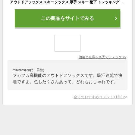
アウトドアソックス スキーソックス 厚手 スキー 靴下 トレッキング 靴下 登山用 ソックス レディース 靴下 フカフカ 高機能 おしゃれ 多機能 吸汗速乾 コンフォート 快適 スノーボード スキー ソックス レディース メンズ ハイソックス
この商品をサイトでみる
価格と在庫を
楽天
でチェック
>>
milkbros(20代・男性)
フカフカ高機能のアウトドアソックスです。吸汗速乾で快
適ですよ。色もたくさんあって、どれもおしゃれです。
全てのおすすめコメント
(
1
件)
>