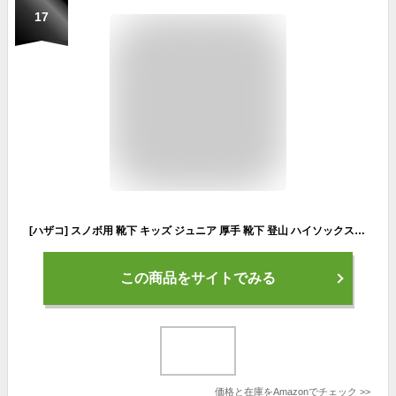
17
[ハザコ] スノボ用 靴下 キッズ ジュニア 厚手 靴下 登山 ハイソックス スキー ソックス スノーボード ウェア 保温 防寒 雪遊び 黒+灰+緑XS 3足入り
この商品をサイトでみる
価格と在庫を
Amazon
でチェック
>>