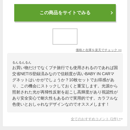
この商品をサイトでみる
価格と在庫を
楽天
でチェック
>>
るんるんるん
お買い物だけでなくプチ旅行でも使用されるのであれば国
交省NETIS登録済みなので信頼度が高いBABY IN CARマ
グネットはいかがでしょうか？10枚セットでお得感があ
り、この機会にストックしておくと重宝します。光源から
照射された光が再帰性反射を起こし高輝度があり視認性が
あり安全安心で耐久性もあるので実用的です。カラフルな
色使いとおしゃれなデザインなのでオススメします！
全てのおすすめコメント
(
1
件)
>