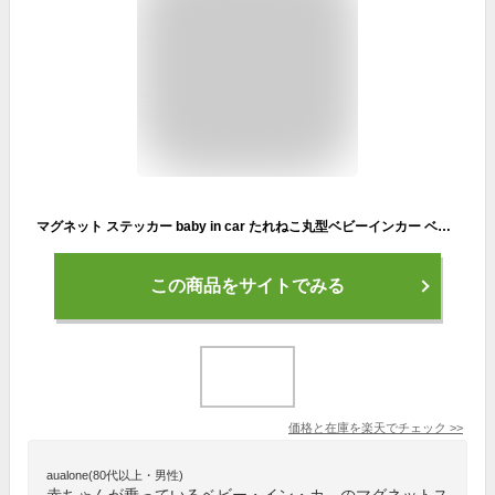
マグネット ステッカー baby in car たれねこ丸型ベビーインカー ベイビーインカー 赤ちゃんが乗っています 赤ちゃんが乗ってます かわいい 車 おしゃれ 3000円以上の購入でゆうパケット又は定型外郵便に限り送料無料です！ 楽天 通販 【文字変更対象商品】
この商品をサイトでみる
価格と在庫を
楽天
でチェック
>>
aualone(80代以上・男性)
赤ちゃんが乗っているベビー・イン・カ―のマグネットス