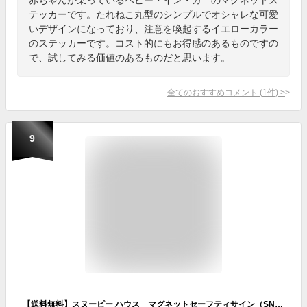
テッカーです。たれねこ丸型のシンプルでオシャレな可愛
いデザインになっており、注意を喚起するイエローカラー
のステッカーです。コスト的にもお得感のあるものですの
で、試してみる価値のあるものだと思います。
全てのおすすめコメント
(
1
件)
>
9
【送料無料】スヌーピー ハウス マグネットセーフティサイン（SN54） SNOOPY/BABYINCAR/カー用品/ベビーインカー/明邦/ギフト/プレゼント/雑貨/グッズ/かわいい/おしゃれ/キャラクター/車/便利/インテリア/赤ちゃん/子供