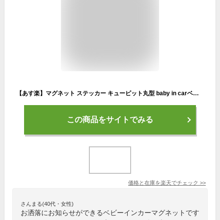
【あす楽】マグネット ステッカー キューピット丸型 baby in carベビーインカー 赤ちゃんが乗ってます かわいい 天使 出産祝い 贈り物 プレゼント 旅行 サイン 表示 後続車 煽り防止 赤ちゃんステッカー ベビー おしゃれ 楽天 シール 通販 【文字変更対象商品】
この商品をサイトでみる
価格と在庫を
楽天
でチェック
>>
さんまる(40代・女性)
お洒落にお知らせができるベビーインカーマグネットです