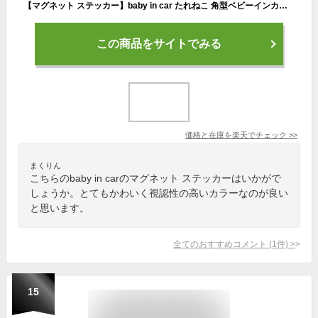
【マグネット ステッカー】baby in car たれねこ 角型ベビーインカー ベイビーインカー 赤ちゃんが乗っています かわいい ベビー 車 ドライブ 煽り防止 楽天 通販 【文字変更対象商品】
この商品をサイトでみる
価格と在庫を
楽天
でチェック
>>
まくりん
こちらのbaby in carのマグネット ステッカーはいかがで
しょうか。とてもかわいく視認性の高いカラーなのが良い
と思います。
全てのおすすめコメント
(
1
件)
>
15