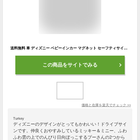
送料無料 車 ディズニー ベビーインカー マグネット セーフティサイン ミッキー ミニー プー ST842 ST855 おまかせ便1 baby in car 赤ちゃんが乗ってます 車用 ステッカー シール カーステッカー キャラクター おしゃれ 人気 Rebalo
この商品をサイトでみる
価格と在庫を
楽天
でチェック
>>
Turkey
ディズニーのデザインがとってもかわいい！ドライブサイ
ンです。仲良くおやすみしているミッキー＆ミニー、ふわ
ふわ雲の上でのんびり日向ぼっこするプーさんの2つから