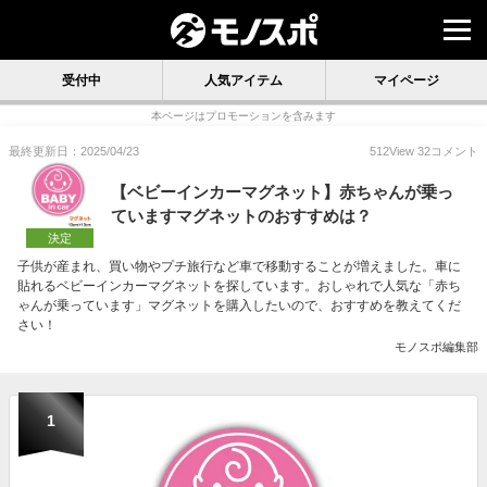
受付中
人気アイテム
マイページ
本ページはプロモーションを含みます
最終更新日：2025/04/23
512
View
32
コメント
【ベビーインカーマグネット】赤ちゃんが乗っ
ていますマグネットのおすすめは？
決定
子供が産まれ、買い物やプチ旅行など車で移動することが増えました。車に
貼れるベビーインカーマグネットを探しています。おしゃれで人気な「赤ち
ゃんが乗っています」マグネットを購入したいので、おすすめを教えてくだ
さい！
モノスポ編集部
1