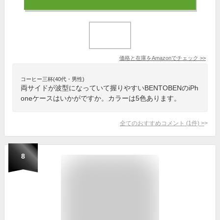
価格と在庫を
Amazon
でチェック
>>
コーヒー三杯(40代・男性)
両サイドが波型になっていて握りやすいBENTOBENのiPh
oneケースはいかがですか。カラーは5色あります。
全てのおすすめコメント
(
1
件)
>
8