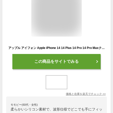
アップル アイフォン Apple iPhone 14 14 Plus 14 Pro 14 Pro Maxクリア ケース シリコン 背面カバー レディース かわいい CASE 持ちやすい 耐衝撃 軽量 衝撃防止 落下防止 指紋防止 多彩 波仕様 爽やか 可愛い 透明 高級感があふれ ソフトケース フィルム おまけ付き
この商品をサイトでみる
価格と在庫を
楽天
でチェック
>>
モモピー(60代・女性)
柔らかいシリコン素材で、波形仕様でどこでも手にフィッ