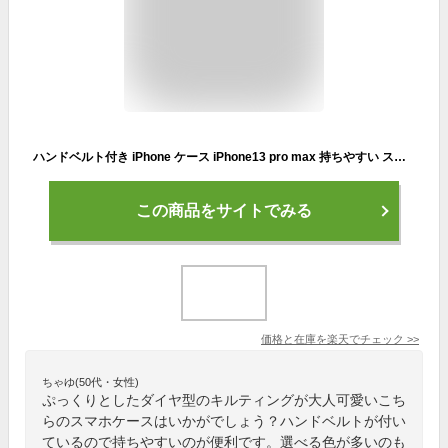
ハンドベルト付き iPhone ケース iPhone13 pro max 持ちやすい スマホケース カラビナ 落下防止 スマホスタンド ソフトケース おしゃれ ケース 韓国 スマホカバー かわいい 大人 プレゼントに 持ちやすい ダイヤカット エレガント アイフォン 軽量 シンプル 映え【YUPT】
この商品をサイトでみる
価格と在庫を
楽天
でチェック
>>
ちゃゆ(50代・女性)
ぷっくりとしたダイヤ型のキルティングが大人可愛いこち
らのスマホケースはいかがでしょう？ハンドベルトが付い
ているので持ちやすいのが便利です。選べる色が多いのも