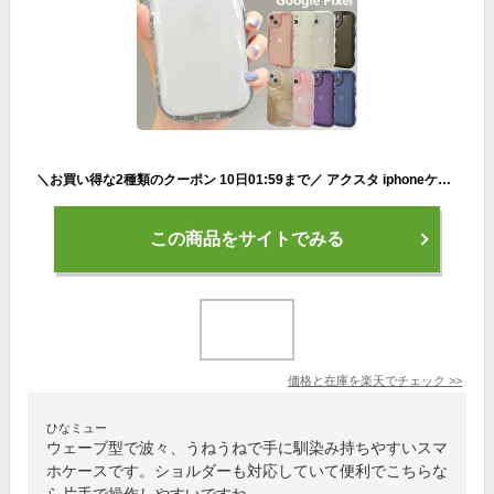
＼お買い得な2種類のクーポン 10日01:59まで／ アクスタ iphoneケース スマホケース ウェーブ iPhone16 iPhone15 Plus Pro Max iPhone14 ケース アクスタ収納ケース クリア SE 第3世代 13 12 アクキー 収納 ボンボンシール 波型 透明 推し活 ショルダー対応 【ウェーブ2】
この商品をサイトでみる
価格と在庫を
楽天
でチェック
>>
ひなミュー
ウェーブ型で波々、うねうねで手に馴染み持ちやすいスマ
ホケースです。ショルダーも対応していて便利でこちらな
ら片手で操作しやすいですね。