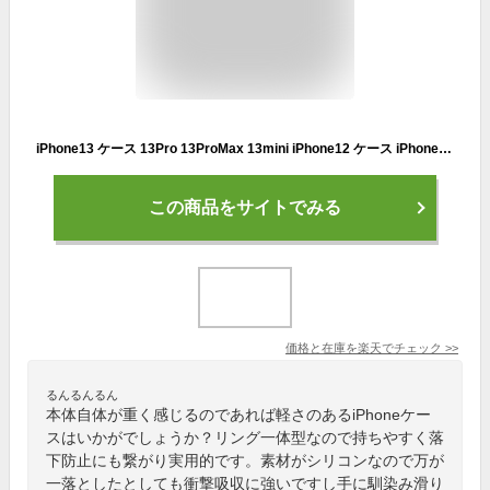
iPhone13 ケース 13Pro 13ProMax 13mini iPhone12 ケース iPhone12 Pro ケース iPhone12 ProMax ケース リング一体型式 耐衝撃 落下防止 保護 カバー スマホケース シリコン 耐衝撃 衝撃吸収 無地 15色 ストラップ付き
この商品をサイトでみる
価格と在庫を
楽天
でチェック
>>
るんるんるん
本体自体が重く感じるのであれば軽さのあるiPhoneケー
スはいかがでしょうか？リング一体型なので持ちやすく落
下防止にも繋がり実用的です。素材がシリコンなので万が
一落としたとしても衝撃吸収に強いですし手に馴染み滑り