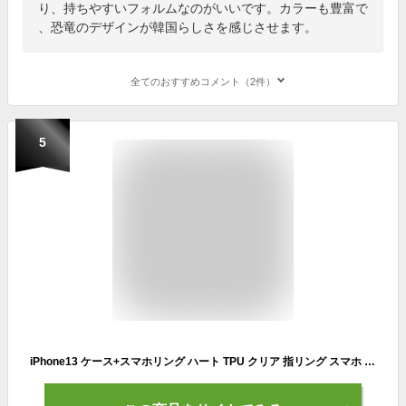
り、持ちやすいフォルムなのがいいです。カラーも豊富で
、恐竜のデザインが韓国らしさを感じさせます。
全てのおすすめコメント（2件）
5
iPhone13 ケース+スマホリング ハート TPU クリア 指リング スマホ リング付き スマホケース 耐衝撃 iPhone13 pro カバー アイフォン13pro アイホン13pro カバー iPhone13pro スタンド 持ちやすい 落下防止 角度調整 動画鑑賞 全機種対応