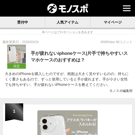
受付中
人気アイテム
マイページ
本ページはプロモーションを含みます
最終更新日：2026/03/24
6008
View
40
コメント
手が疲れないiphoneケース|片手で持ちやすいス
マホケースのおすすめは？
決定
大きめのiPhoneを購入したのですが、画面は大きく見やすいものの、持ちに
くく重さもあるので、ずっと使用していると手が疲れます。手が小さい女性
でも持ちやすい、手が疲れないiPhoneケースを教えてください。
モノスポ編集部
1