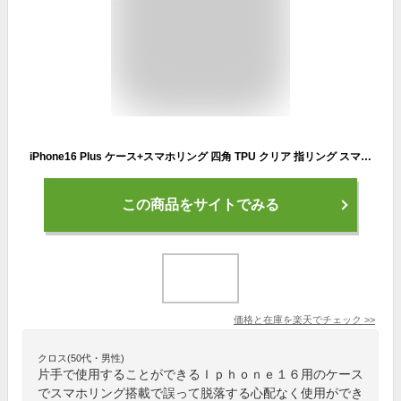
iPhone16 Plus ケース+スマホリング 四角 TPU クリア 指リング スマホ リング付き スマホケース 耐衝撃 iPhone16 Plusケース アイフォン16plus アイホン16 カバー iPhone プラス アイフォン スマホ スタンド 持ちやすい 落下防止 角度調整 動画鑑賞 Finger Ring Holder
この商品をサイトでみる
価格と在庫を
楽天
でチェック
>>
クロス(50代・男性)
片手で使用することができるＩｐｈｏｎｅ１６用のケース
でスマホリング搭載で誤って脱落する心配なく使用ができ