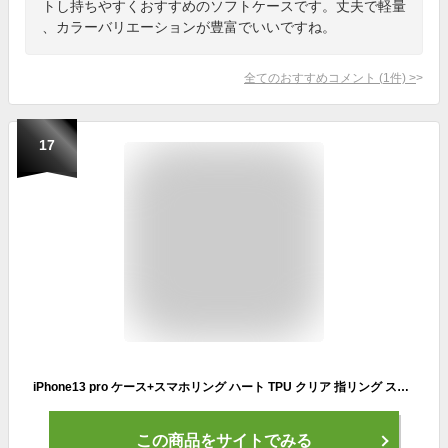
トし持ちやすくおすすめのソフトケースです。丈夫で軽量
、カラーバリエーションが豊富でいいですね。
全てのおすすめコメント
(
1
件)
>
17
iPhone13 pro ケース+スマホリング ハート TPU クリア 指リング スマホ リング付き スマホケース 耐衝撃 iPhone13 pro カバー アイフォン13pro アイホン13pro カバー iPhone13pro スタンド 持ちやすい 落下防止 角度調整 動画鑑賞 全機種対応
この商品をサイトでみる