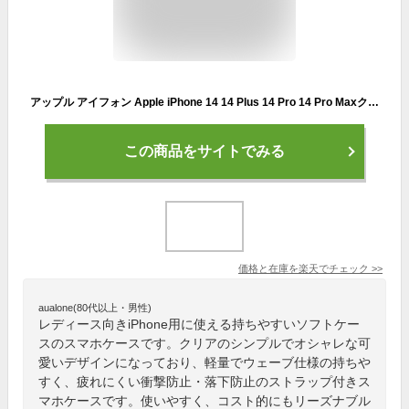
アップル アイフォン Apple iPhone 14 14 Plus 14 Pro 14 Pro Maxクリア ケース 背面カバー レディース かわいい CASE 持ちやすい 軽量 衝撃防止 落下防止 ストラップ付き 多彩 波仕様 爽やか 可愛い 透明 ショルダー 高級感があふれ ソフトケース フィルム おまけ付き
この商品をサイトでみる
価格と在庫を
楽天
でチェック
>>
aualone(80代以上・男性)
レディース向きiPhone用に使える持ちやすいソフトケー
スのスマホケースです。クリアのシンプルでオシャレな可
愛いデザインになっており、軽量でウェーブ仕様の持ちや
すく、疲れにくい衝撃防止・落下防止のストラップ付きス
マホケースです。使いやすく、コスト的にもリーズナブル