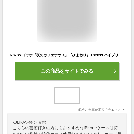
No235 ゴッホ『夜のカフェテラス』『ひまわり』 i select ハイブリッドケース iPhone XS iPhone X iPhone XR対応 強化ガラスケース スマホケース カバー 9H 絵画 洋画 花柄 アート d:pho | iPhoneケース スマホカバー
この商品をサイトでみる
価格と在庫を
楽天
でチェック
>>
KUMIKAN(40代・女性)
こちらの芸術好きの方にもおすすめなiPhoneケースは持
ちやすい形状で強化ガラス使用なのもいいです。カード収