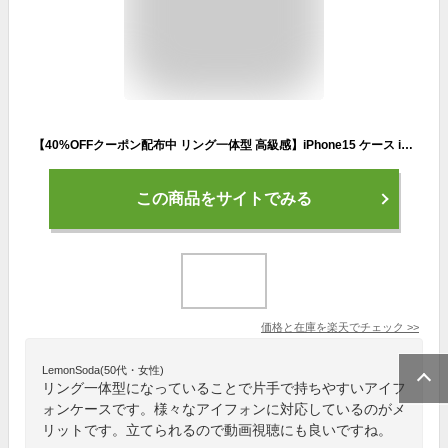
【40%OFFクーポン配布中 リング一体型 高級感】iPhone15 ケース iPhone14 ケース iPhone15Pro iPhone13 ケース iPhone11 iPhone12 ケース iPhone13 mini Pro ケース iPhone12 mini 14 Pro Max Plus ケース iPhone SE 第3世代 XR XS 78 ケース リング付き かわいい 韓国カバー
この商品をサイトでみる
価格と在庫を
楽天
でチェック
>>
LemonSoda(50代・女性)
リング一体型になっていることで片手で持ちやすいアイフ
ォンケースです。様々なアイフォンに対応しているのがメ
リットです。立てられるので動画視聴にも良いですね。