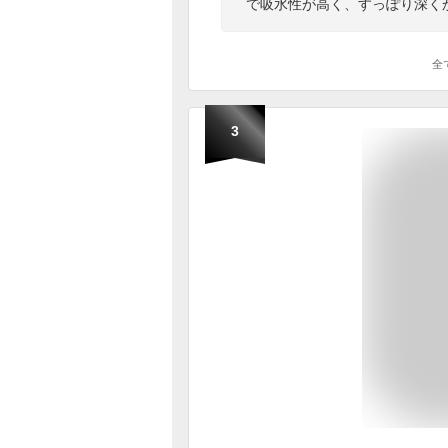
で吸水性が高く、すっぽり深く
全
3