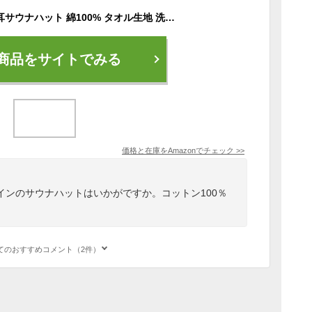
【SENFINITY】くま耳サウナハット 綿100% タオル生地 洗濯機で洗える レディース メンズ サウナマット付き (グレージュ)
商品をサイトでみる
価格と在庫を
Amazon
でチェック
>>
インのサウナハットはいかがですか。コットン100％
。
てのおすすめコメント（2件）