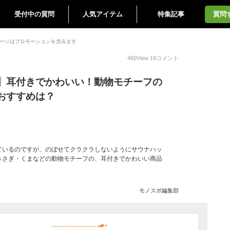
受付中の質問
人気アイテム
特集記事
質問
ージはプロモーションを含みます
460
View
19
コメント
】耳付きでかわいい！動物モチーフの
おすすめは？
ているのですが、のぼせてクラクラしないようにサウナハッ
うさぎ・くまなどの動物モチーフの、耳付きでかわいい商品
モノスポ編集部