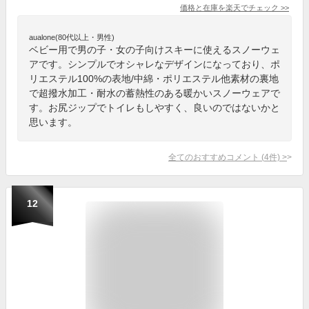
価格と在庫を
楽天
でチェック
>>
aualone(80代以上・男性)
ベビー用で男の子・女の子向けスキーに使えるスノーウェ
アです。シンプルでオシャレなデザインになっており、ポ
リエステル100%の表地/中綿・ポリエステル他素材の裏地
で超撥水加工・耐水の蓄熱性のある暖かいスノーウェアで
す。お尻ジップでトイレもしやすく、良いのではないかと
思います。
全てのおすすめコメント
(
4
件)
>
12