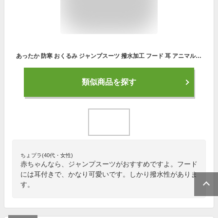
あったか 防寒 おくるみ ジャンプスーツ 撥水加工 フード 耳 アニマル 動物 着ぐるみ くま パンダ うさぎ 干支 卯年 兎 裏起毛 ▽ 防寒着 着ぐるみ 雪遊び 冬 スキーウェア スノーウェア スノーコンビ キッズ ベビー 男 女 70 80 90 ▽ポイント消化
類似商品を探す
ちょプラ(40代・女性)
赤ちゃんなら、ジャンプスーツがおすすめですよ。フード
には耳付きで、かなり可愛いです。しかり撥水性がありま
す。