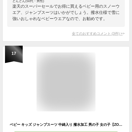
どんどん(50代・男性)
楽天のスーパーセールでお得に買えるベビー用のスノーウ
エア、ジャンプスーツはいかがでしょう。撥水仕様で雪に
強いおしゃれなベビーウエアなので、お勧めです。
全てのおすすめコメント
(
3
件)
>
17
ベビー キッズ ジャンプスーツ 中綿入り 撥水加工 男の子 女の子【ZOOMIC ズーミック】アニマル 動物 くま ぱんだ クマ パンダ チェック 総柄 ジップ 前開き 全開 フード付き ファー スノーウェア スキーウェア スノーコンビ つなぎ 防寒 雪遊び 外遊び 真冬 80 90 95 100