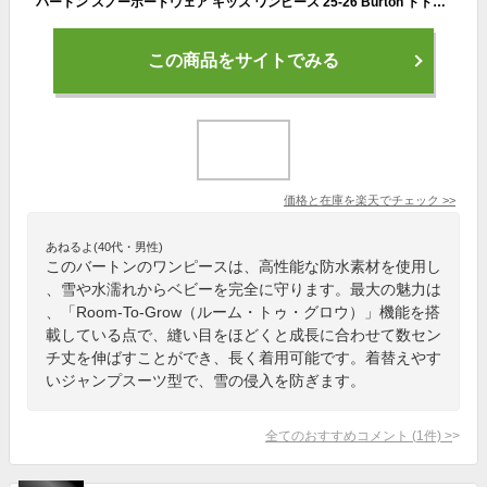
バートン スノーボードウェア キッズ ワンピース 25-26 Burton トドラー ワンピース W26JP-221741 Toddlers 2L One Piece スノースーツ スノーウェア ジャンプスーツ ベビー 幼児 子供 80 90 100 110 120 130 2025-2026 正規品
この商品をサイトでみる
価格と在庫を
楽天
でチェック
>>
あねるよ(40代・男性)
このバートンのワンピースは、高性能な防水素材を使用し
、雪や水濡れからベビーを完全に守ります。最大の魅力は
、「Room-To-Grow（ルーム・トゥ・グロウ）」機能を搭
載している点で、縫い目をほどくと成長に合わせて数セン
チ丈を伸ばすことができ、長く着用可能です。着替えやす
いジャンプスーツ型で、雪の侵入を防ぎます。
全てのおすすめコメント
(
1
件)
>