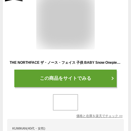
THE NORTHFACE ザ・ノース・フェイス 子供 BABY Snow Onepiece スノーワンピース ベビー 軽量 アウター スノーウェア 雪遊び 防水 アウトドア ロゴ NSB62509 幼児 90cm 100cm ノース 1歳 2歳 乳幼児
この商品をサイトでみる
価格と在庫を
楽天
でチェック
>>
KUMIKAN(40代・女性)