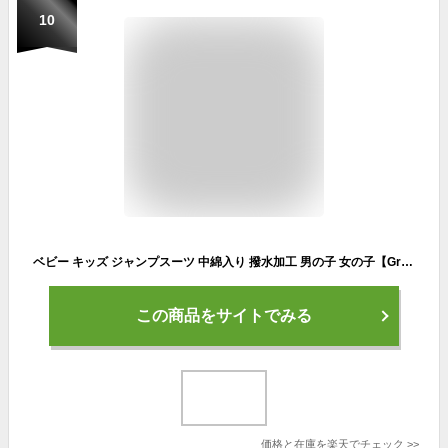
10
ベビー キッズ ジャンプスーツ 中綿入り 撥水加工 男の子 女の子【GrinLab グリンラボ】トラッド チェック パッチワーク風 総柄 ダッフル 前開き フード付き ファー スノーウェア スキーウェア スノーコンビ つなぎ 防寒 雪遊び 外遊び アウトドア 真冬 80 90 95 100
この商品をサイトでみる
価格と在庫を
楽天
でチェック
>>