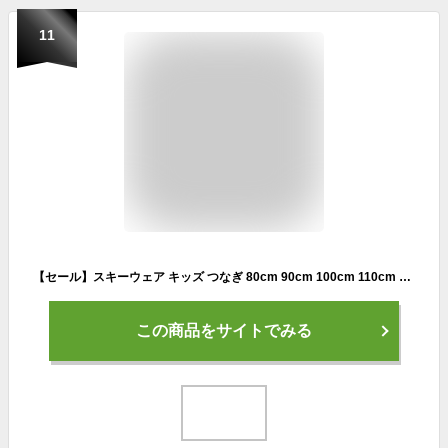
11
【セール】スキーウェア キッズ つなぎ 80cm 90cm 100cm 110cm 120cm サイズ調整 女の子 男の子 スキーウェア キッズ 超撥水yuk ブランド ユック トイレ 簡単 調節機能 かわいい おしゃれ 幼稚園 保育園 小学生 スノーウェア ベビー ジャンプスーツ 子供
この商品をサイトでみる