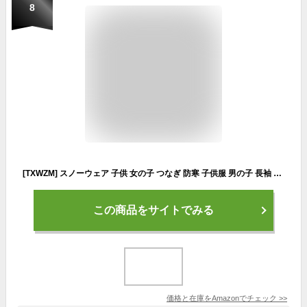
8
[TXWZM] スノーウェア 子供 女の子 つなぎ 防寒 子供服 男の子 長袖 フード付き カバーオール 赤ちゃん 服 可愛い 前開き もこもこ 暖かい ジャンプスーツ ベビー 冬 スキーウェア キッズ 裏起毛 防風 クリスマス プレゼント 雪遊び(カーキ,90)
この商品をサイトでみる
価格と在庫を
Amazon
でチェック
>>