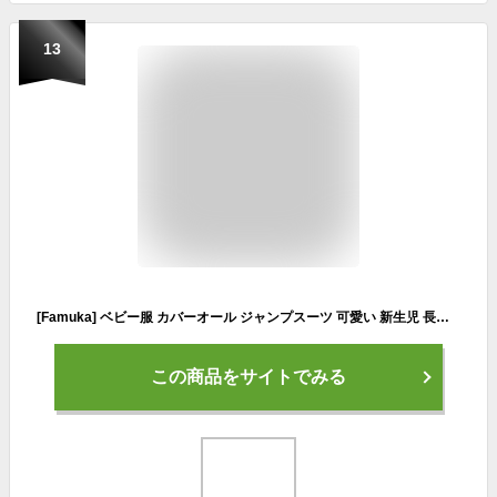
13
[Famuka] ベビー服 カバーオール ジャンプスーツ 可愛い 新生児 長袖 冬 キッズ 子供服 あったか スキーウエア 厚手 通学 出産祝い 百日祝い 七五三 ギフト 66 73 80 90cm (ブルー, 90)
この商品をサイトでみる