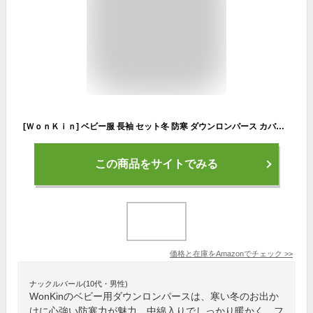
[ＷｏｎＫｉｎ] ベビー服 長袖 セット冬 防寒 ダウンロンパース カバーオール ジャンプスーツ 男の子 女の子 フード付き 歩行服 前開き 着替え便利 size80 90 100 (グリーン, 90)
この商品をサイトでみる
価格と在庫を
Amazon
でチェック
>>
ナックルバール(10代・男性)
WonKinのベビー用ダウンロンパースは、寒い冬のお出か
けに心強い防寒力が魅力。中綿入りでしっかり暖かく、フ