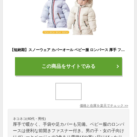
【短納期】スノーウェア カバーオール ベビー服 ロンパース 厚手 フード付 無地 つなぎ ダウン 前開き ファスナー 雪遊び 防寒着 男の子 女の子 グレー ベージュ ジャンプスーツ ベビー服 赤ちゃん 80 90 100 1歳 2歳 防水 ミトン ダブルジッパー おムツ替え便利
この商品をサイトでみる
価格と在庫を
楽天
でチェック
>>
ネコネコ(40代・男性)
厚手で暖かく、手袋や足カバーも完備。ベビー服のロンパ
ースは便利な前開きファスナー付き。男の子・女の子向け
にグレーとベージュの2色あり雪遊びや寒い日にぴったり