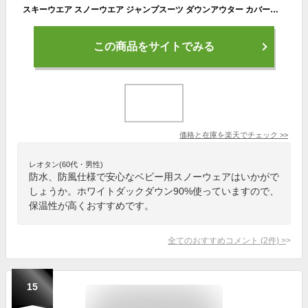
スキーウエア スノーウエア ジャンプスーツ ダウンアウター カバーオール つなぎ オールインワン サロペット 男の子 女の子 ユニセックス ベビー キッズ 無地 防水 防風 カジュアル ダウン レッド/ピンク/パープル/ブラック 90/100/110/120
この商品をサイトでみる
価格と在庫を
楽天
でチェック
>>
レオタン(60代・男性)
防水、防風仕様で安心なベビー用スノーウェアはいかがで
しょうか。ホワイトダックダウン90%使っていますので、
保温性が高くおすすめです。
全てのおすすめコメント
(
2
件)
>
15