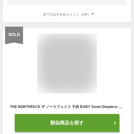
全てのおすすめコメント（2件）
SOLD
THE NORTHFACE ザ ノースフェイス 子供 BABY Snow Onepiece スノーワンピース ベビー 軽量 アウター スノーウェア 雪遊び 防水 アウトドア ロゴ NSJ61910 幼児 80cm 90cm 100cm ノース 1歳 2歳 乳幼児
類似商品を探す