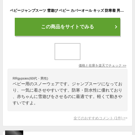
ベビージャンプスーツ 雪遊び ベビー カバーオール キッズ 防寒着 男の子 女の子 グレー ベージュ ジャンプスーツ ベビー服 赤ちゃん 1歳 2歳 防水
この商品をサイトでみる
価格と在庫を
楽天
でチェック
>>
RRgypsies(60代・男性)
ベビー用のスノーウェアです。ジャンプスーツになってお
り、一気に着させやすいです。防寒・防水性に優れており
、赤ちゃんに雪遊びをさせるのに最適です。軽くて動きや
すいですよ。
全てのおすすめコメント
(
1
件)
>