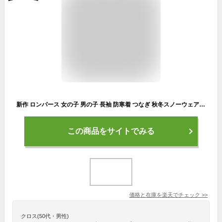
新作 ロンパース 女の子 男の子 長袖 防寒着 つなぎ 秋冬スノーウェア お出かけ カバーオール ベビー服 おくるみ フード付 防寒きぐるみ つなぎ 前開き 雪遊び 新生児 60 70 80 90 ジャンプスーツ ベビー服 赤ちゃん 出産祝い プレゼント
この商品をサイトでみる
価格と在庫を
楽天
でチェック
>>
クロス(50代・男性)