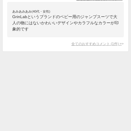
あみあみあみ(40代・女性)
GrinLabというブランドのベビー用のジャンプスーツで大
人の物にはないかわいいデザインやカラフルなカラーが印
象的です
全てのおすすめコメント
(
1
件)
>