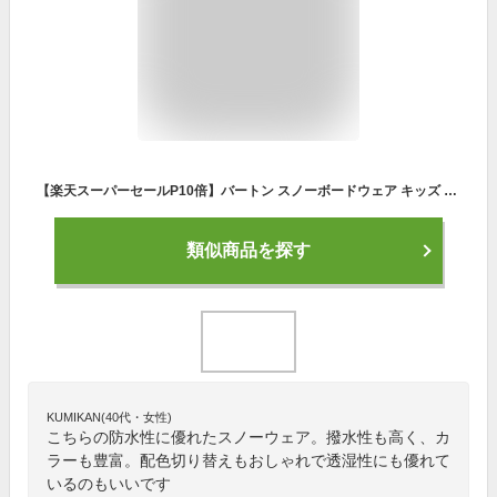
【楽天スーパーセールP10倍】バートン スノーボードウェア キッズ ワンピース 23-24 Burton トドラー ワンピース W24JP-221741 Toddlers 2L One Piece スノースーツ スノーウェア ジャンプスーツ ベビー 幼児 子供 男の子 女の子 90 100 110 120 130 2023-2024 正規品
類似商品を探す
KUMIKAN(40代・女性)
こちらの防水性に優れたスノーウェア。撥水性も高く、カ
ラーも豊富。配色切り替えもおしゃれで透湿性にも優れて
いるのもいいです