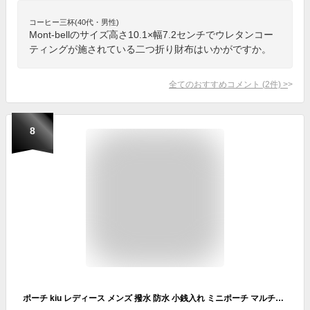
コーヒー三杯(40代・男性)
Mont-bellのサイズ高さ10.1×幅7.2センチでウレタンコー
ティングが施されている二つ折り財布はいかがですか。
全てのおすすめコメント
(
2
件)
>
8
ポーチ kiu レディース メンズ 撥水 防水 小銭入れ ミニポーチ マルチケース フェス ライブ コインケース 財布 ウォレット パスケース 定期入れ コンパクト 小さい おしゃれ 可愛い 個性的 シンプル ブランド イベント アウトドア キャンプ 通勤 通学 男の子 女の子 高校生