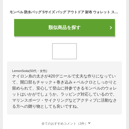
モンベル 防水バッグ Sサイズ バッグ アウトドア 財布 ウォレット スマートフォン 軽量 防水 ケース キャンプ montbell メンズ レディース ブランド おしゃれ 正規品 新品 ギフト プレゼント1133119 [S] 父の日ギフト
類似商品を探す
LemonSoda(50代・女性)
ナイロン糸の太さが420デニールで丈夫な作りになってい
て、開口部もチャック＋巻き込み＋ベルクロとしっかりと
留められて、安心して登山に持参できるモンベルのウォレ
ットはいかがでしょうか。ラッピング対応しているので、
マリンスポーツ・サイクリングなどアクティブに活動なさ
る方への贈り物としても良いですね。
全てのおすすめコメント（2件）