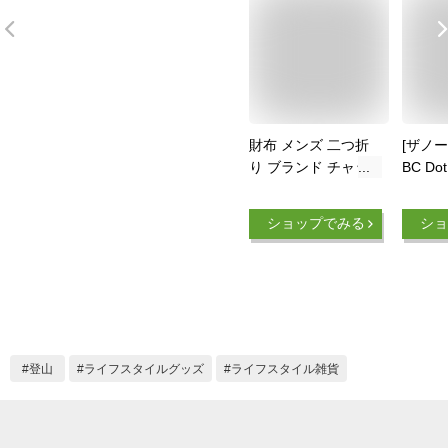
財布 メンズ 二つ折
[ザノ
り ブランド チャッ
BC Dot
ク 防水 ポーチ ポケ
NM82
ットティッシュ【あ
ショップでみる
ショ
す楽14時まで】ネコ
ポスOKアンドナット
エチケット ウォレッ
ト ＆NUT
ETIQUETTE
WALLET男性 カラビ
ナ 小銭 コインケー
登山
ライフスタイルグッズ
ライフスタイル雑貨
ス Dカン◇ギフト プ
レゼント おしゃれ
アウトドア F