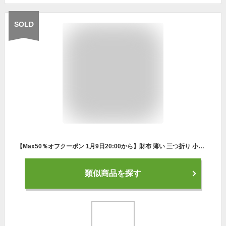
SOLD
【Max50％オフクーポン 1月9日20:00から】財布 薄い 三つ折り 小さめ 軽い 丈夫 ターポリン ウォレット コンパクト ミニ 防水 耐久 ユニセックス レディース メンズ カジュアル シンプル レジャー アウトドア プロペラヘッズ カード 小銭入れ お札 機能的
類似商品を探す