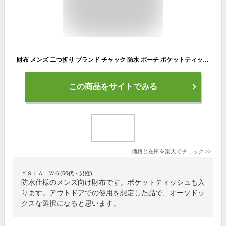
財布 メンズ 二つ折り ブランド チャック 防水 ポーチ ポケットティッシュ【あす楽14時まで】ネコポスOKアンドナット エチケット ウォレット ＆NUT ETIQUETTE WALLET男性 カラビナ 小銭 コインケース Dカン◇ギフト プレゼント おしゃれ アウトドア
この商品をサイトでみる
価格と在庫を
楽天
でチェック
>>
ＹＳＬＡＩＷ６(60代・男性)
防水仕様のメンズ向け財布です。ポケットティッシュも入
ります。アウトドアでの使用を想定した品で、オーソドッ
クスな選択になると思います。