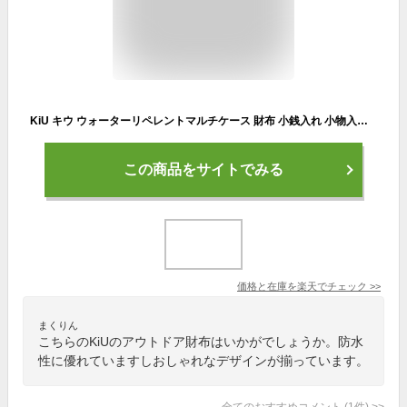
KiU キウ ウォーターリペレントマルチケース 財布 小銭入れ 小物入れ L字 防水 撥水 総柄 メンズ レディース 男女兼用 かわいい おしゃれ 小物入れ フェス アウトドア WR MULTI CASE K283
この商品をサイトでみる
価格と在庫を
楽天
でチェック
>>
まくりん
こちらのKiUのアウトドア財布はいかがでしょうか。防水
性に優れていますしおしゃれなデザインが揃っています。
全てのおすすめコメント
(
1
件)
>