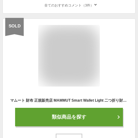
全てのおすすめコメント（3件）
SOLD
マムート 財布 正規販売店 MAMMUT Smart Wallet Light 二つ折り財布 ウォレット メンズ財布 レディース財布 二つ折り 防水 スマホケース 携帯ケース アウトドア スポーツ コインケース ケー図 かっこいい かわいい おしゃれ 誕生日プレゼント プレゼント ブランド ギフト
類似商品を探す