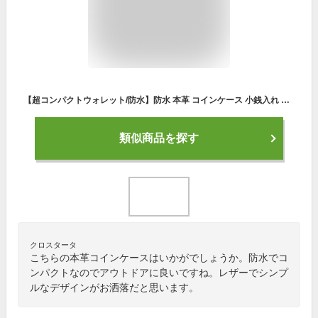
【超コンパクトウォレット/防水】防水 本革 コインケース 小銭入れ 財布 超コンパクト ブラック トープ サックスブルー オレンジ メンズ レディース アウトドア キャンプ 登山 サイクリング コンパクト スリム 軽量 牛革 革 レザー 日本製 プレゼント 送料無料 cambiare
類似商品を探す
クロスタータ
こちらの本革コインケースはいかがでしょうか。防水でコ
ンパクトなのでアウトドアに良いですね。レザーでシンプ
ルなデザインがお洒落だと思います。