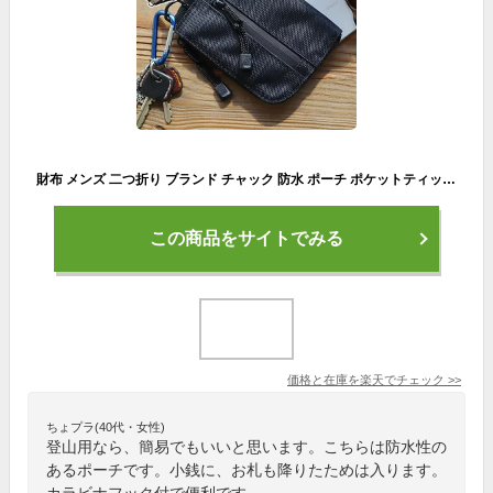
財布 メンズ 二つ折り ブランド チャック 防水 ポーチ ポケットティッシュ【あす楽14時まで】ネコポスOKアンドナット エチケット ウォレット ＆NUT ETIQUETTE WALLET男性 カラビナ 小銭 コインケース Dカン◇ギフト プレゼント おしゃれ アウトドア F
この商品をサイトでみる
価格と在庫を
楽天
でチェック
>>
ちょプラ(40代・女性)
登山用なら、簡易でもいいと思います。こちらは防水性の
あるポーチです。小銭に、お札も降りたためは入ります。
カラビナフック付で便利です。