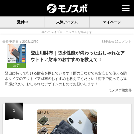
受付中
人気アイテム
マイページ
本ページはプロモーションを含みます
最終更新日：2025/12/30
836
View
12
コメント
登山用財布｜防水性能が備わったおしゃれなア
ウトドア財布のおすすめを教えて！
決定
登山に持って行ける財布を探しています！雨の日などでも安心して使える防
水タイプのアウトドア財布のおすすめを教えてください！街中で使っても違
和感がない、おしゃれなデザインのものでお願いします！
モノスポ編集部
1