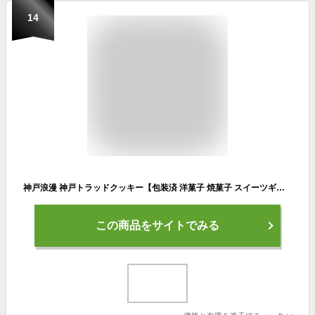
14
神戸浪漫 神戸トラッドクッキー【包装済 洋菓子 焼菓子 スイーツギフト 個包装 お菓子 職場 退職 菓子折り ご挨拶 誕生日 手土産 差し入れ おしゃれ かわいい レトロ ばらまき 小分け 詰め合わせ 人気 ご褒美 神戸名物 おすすめ 定番 贈り物 ティータイム】
この商品をサイトでみる