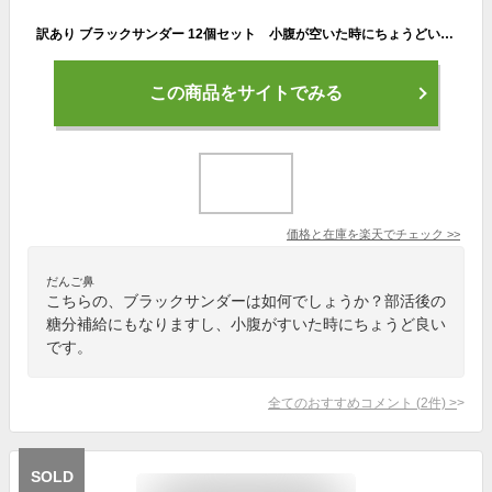
訳あり ブラックサンダー 12個セット 小腹が空いた時にちょうどいい 送料無料 ポスト投函便 有償サンプル
この商品をサイトでみる
価格と在庫を
楽天
でチェック
>>
だんご鼻
こちらの、ブラックサンダーは如何でしょうか？部活後の
糖分補給にもなりますし、小腹がすいた時にちょうど良い
です。
全てのおすすめコメント
(
2
件)
>
SOLD