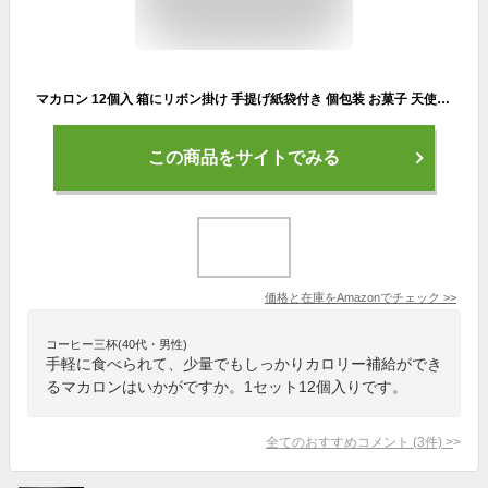
マカロン 12個入 箱にリボン掛け 手提げ紙袋付き 個包装 お菓子 天使がくれたマカロン ギフト プチギフトkm12
この商品をサイトでみる
価格と在庫を
Amazon
でチェック
>>
コーヒー三杯(40代・男性)
手軽に食べられて、少量でもしっかりカロリー補給ができ
るマカロンはいかがですか。1セット12個入りです。
全てのおすすめコメント
(
3
件)
>