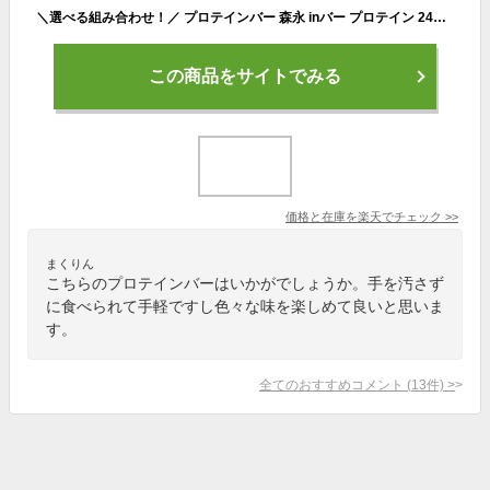
＼選べる組み合わせ！／ プロテインバー 森永 inバー プロテイン 24本 選べる2ケース 各12本 ベイクドチョコ ベイクドビター ウェファーバニラ ウェファーヨーグルト まとめ買い タンパク質 補給 携帯食 運動前後 おやつ 間食 お菓子 個包装 *D】
この商品をサイトでみる
価格と在庫を
楽天
でチェック
>>
まくりん
こちらのプロテインバーはいかがでしょうか。手を汚さず
に食べられて手軽ですし色々な味を楽しめて良いと思いま
す。
全てのおすすめコメント
(
13
件)
>