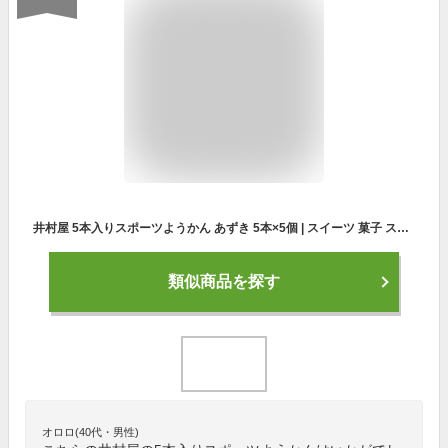
井村屋 5本入りスポーツようかん あずき 5本×5個 | スイーツ 菓子 スティック ミニスポーツ ようかん 栄養補給 ようかん スマイルスプーン 送料無料 スポーツシーン 運動時 羊羹 おやつ エネルギー補給 和菓子
類似商品を探す
オロロ(40代・男性)