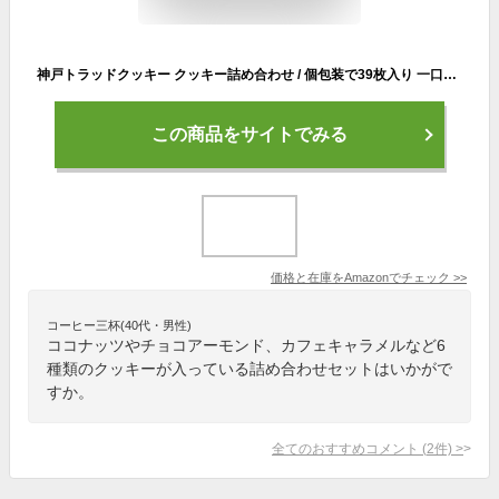
神戸トラッドクッキー クッキー詰め合わせ / 個包装で39枚入り 一口サイズで女性にもおすすめのサイズ / ココナッツ・紅茶・チョコアーモンド・カフェキャラメル・モザイク・プレーン / TC-15N
この商品をサイトでみる
価格と在庫を
Amazon
でチェック
>>
コーヒー三杯(40代・男性)
ココナッツやチョコアーモンド、カフェキャラメルなど6
種類のクッキーが入っている詰め合わせセットはいかがで
すか。
全てのおすすめコメント
(
2
件)
>