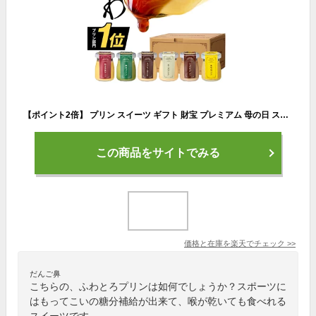
【ポイント2倍】 プリン スイーツ ギフト 財宝 プレミアム 母の日 スイーツギフト ご挨拶 送料無料 6個入 詰め合わせ 抹茶 ショコラ チーズ 紅はるか きなこ 高級プリン お取り寄せ お菓子 デザート 瓶 プレゼント セット 内祝い 誕生日プレゼント
この商品をサイトでみる
価格と在庫を
楽天
でチェック
>>
だんご鼻
こちらの、ふわとろプリンは如何でしょうか？スポーツに
はもってこいの糖分補給が出来て、喉が乾いても食べれる
スイーツです。