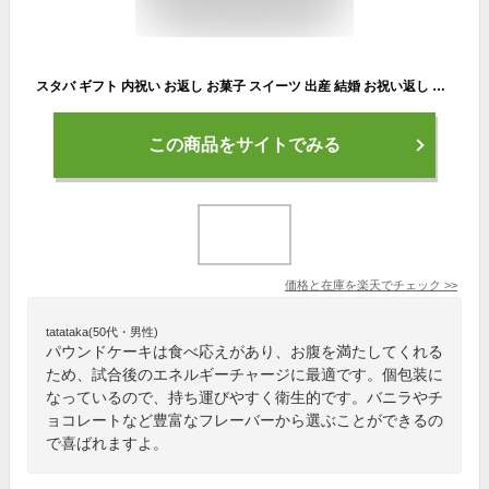
スタバ ギフト 内祝い お返し お菓子 スイーツ 出産 結婚 お祝い返し 送料無料 出産内祝い 結婚内祝い 香典返し プレゼント 女性 スターバックス コーヒー パウンドケーキ セット 2個入 おしゃれ 詰め合わせ 焼き菓子 洋菓子 高級 新築祝い お礼 (あす楽)
この商品をサイトでみる
価格と在庫を
楽天
でチェック
>>
tatataka(50代・男性)
パウンドケーキは食べ応えがあり、お腹を満たしてくれる
ため、試合後のエネルギーチャージに最適です。個包装に
なっているので、持ち運びやすく衛生的です。バニラやチ
ョコレートなど豊富なフレーバーから選ぶことができるの
で喜ばれますよ。