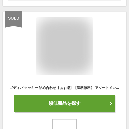
SOLD
ゴディバ クッキー 詰め合わせ【あす楽】【送料無料】 アソートメント 18枚入り（包装済）GODIVA ギフト スイーツ 内祝 お返し 結婚 出産 お礼 ご挨拶 手土産 チョコレート 高級 人気 香典返し お祝 個包装 お供え お見舞 帰省 母の日 入学内祝 卒業
類似商品を探す