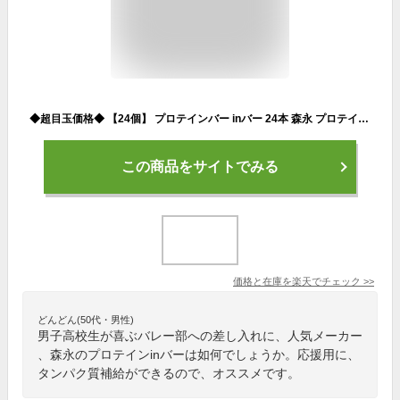
◆超目玉価格◆ 【24個】 プロテインバー inバー 24本 森永 プロテイン 送料無料 インバー 手軽にタンパク補給 プロテイン ウイダー バー たんぱく質 製菓 ベイクドチョコ ベイクドビター ウェハーバニラ ウェハーカフェオレ
この商品をサイトでみる
価格と在庫を
楽天
でチェック
>>
どんどん(50代・男性)
男子高校生が喜ぶバレー部への差し入れに、人気メーカー
、森永のプロテインinバーは如何でしょうか。応援用に、
タンパク質補給ができるので、オススメです。