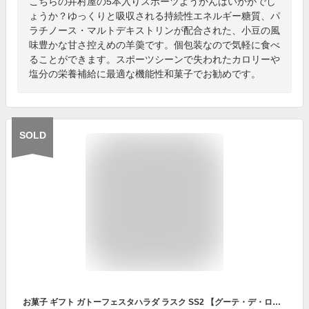
こちらの井村屋の5本入りスポーツようかんはいかがでし
ょうか？ゆっくりと吸収される持続性エネルギー糖質、パ
ラチノース・マルトデキストリンが配合された、小豆の風
味豊かな甘さ控えめの羊羮です。個包装なので気軽に食べ
ることができます。スポーツシーンで失われたカロリーや
塩分の栄養補給に最適な機能性和菓子でお勧めです。
SOLD
お菓子 ギフト ガトーフェスタハラダ ラスク SS2 【グーテ・デ・ロワ 2枚×12袋・ホワイトチョコ×16枚】ハラダのラスク グーテ・デ・ロワ スペシャル・セレクション 内祝い イベント 高級 スイーツ 挨拶 内祝い 入学祝い 退職 転勤 ご挨拶 手土産 帰省暮