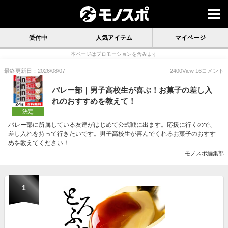
受付中
人気アイテム
マイページ
本ページはプロモーションを含みます
最終更新日：2026/08/07
2400
View
16
コメント
バレー部｜男子高校生が喜ぶ！お菓子の差し入
れのおすすめを教えて！
決定
バレー部に所属している友達がはじめて公式戦に出ます。応援に行くので、
差し入れを持って行きたいです。男子高校生が喜んでくれるお菓子のおすす
めを教えてください！
モノスポ編集部
1