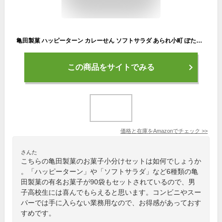
亀田製菓 ハッピーターン カレーせん ソフトサラダ あられ小町 ぽたぽた焼 揚げ一番 亀田製菓 詰め合わせ 亀田製菓 詰め合わせ 個包装 小分け小袋 (亀田製菓 6種類 90袋)
この商品をサイトでみる
価格と在庫を
Amazon
でチェック
>>
さんた
こちらの亀田製菓のお菓子小分けセットは如何でしょうか
。「ハッピーターン」や「ソフトサラダ」など6種類の亀
田製菓の有名お菓子が90袋もセットされているので、男
子高校生には喜んでもらえると思います。コンビニやスー
パーでは手に入らない業務用なので、お得感があっておす
すめです。