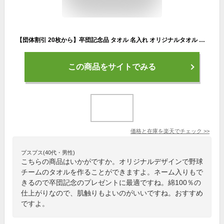
【団体割引 20枚から】卒団記念品 タオル 名入れ オリジナルタオル 1枚から 作成 部活 スポーツタオル 名前入り バスケ サッカー 野球 剣道 メッセージタオル プレゼント 84cm×34cm 綿100％ 卒団 退団 引退
この商品をサイトでみる
価格と在庫を
楽天
でチェック
>>
プスプス(40代・男性)
こちらの商品はいかがですか。オリジナルデザインで野球
チームのタオルを作ることができますよ。ネーム入りもで
きるので卒団記念のプレゼントに最適ですね。綿100％の
仕上がりなので、肌触りもよいのがいいですね。おすすめ
ですよ。