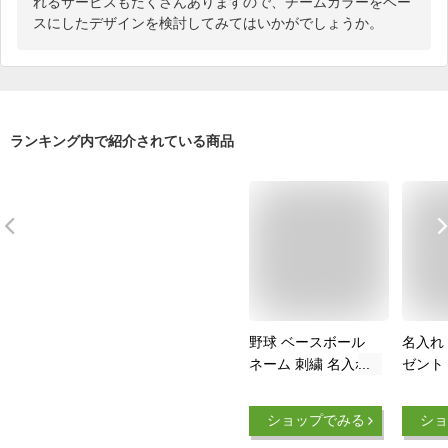
れるサービスもたくさんありますので、チームカラーをベー
スにしたデザインを検討してみてはいかがでしょうか。
ランキング内で紹介されている商品
野球 ベースボール
名入れ
ネーム 刺繍 名入れ
ゼント 
フェイスタオル イニ
前 と 
シャル 誕生日 卒部
ク 】
ショップでみる
ショ
贈り物 プレゼント
ットン