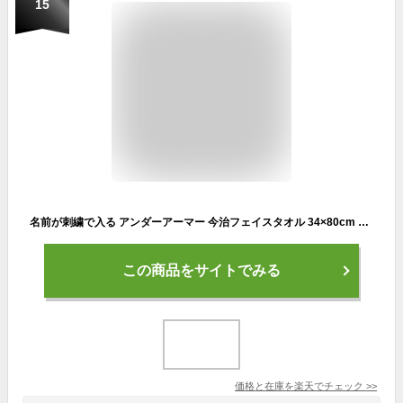
15
名前が刺繍で入る アンダーアーマー 今治フェイスタオル 34×80cm 名入れ 野球 サッカー バスケットボール バスケ 卒業記念品 卒園記念品 卒団記念品 卒部記念品 プレゼント 卒業記念 卒団 卒園 卒部 記念品 部活 クラブ 卒園記念 SI-1353581
この商品をサイトでみる
価格と在庫を
楽天
でチェック
>>