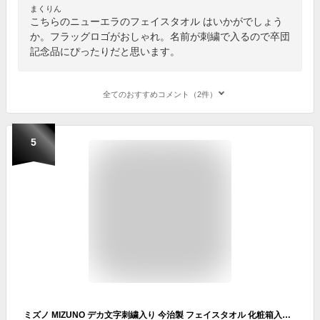
まくりん
こちらのニューエラのフェイスタオル はいかがでしょう
か。フラッグロゴがおしゃれ。名前が刺繍で入るので卒団
記念品にぴったりだと思います。
全てのおすすめコメント（2件）
5
ミズノ MIZUNO デカ文字刺繍入り 今治製 フェイスタオル 化粧箱入り ネーム刺繍代金込み 80cm×34cm 32JYB102 スポーツタオル 国産 綿100％ 野球 ソフトボール ネーム加工 ネーム入り 卒業記念品 卒団記念品 父の日 プレゼントに ギフト 実用的 加工可能(N)