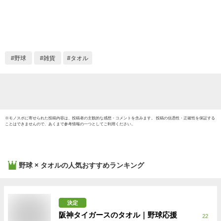
ギフト 参加 記念 景
ェイス
品 名前 卒業 チーム
卒業 学
グループ (ホワイト)
化祭 
誕生日 
ポーツ/
野球
雑貨
タオル
※
モノスポ
に寄せられた投稿内容は、投稿者の主観的な感想・コメントを含みます。 投稿の信憑性・正確性を保証する
ことはできませんので、あくまで参考情報の一つとしてご利用ください。
野球 × タオル
の人気おすすめランキング
決定
阪神タイガースのタオル｜野球応援
22