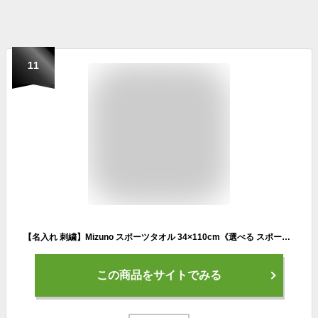
11
【名入れ 刺繍】Mizuno スポーツタオル 34×110cm《選べる スポーツデザイン》(ミズノ タオル 名入れタオル スポーツタオル スポーツ 部活 クラブ チーム 卒団 体育祭 卒団記念 記念品 卒業 プレゼント ギフト シンプル オリジナル ジャガードタオル マラソン) 93/137
この商品をサイトでみる