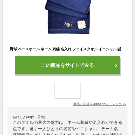
野球 ベースボール ネーム 刺繍 名入れ フェイスタオル イニシャル 誕生日 卒部 贈り物 プレゼント ギフト 参加 記念 景品 名前 卒業 チーム グループ (ホワイト)
この商品をサイトでみる
価格と在庫を
Amazon
でチェック
>>
あねるよ(40代・男性)
このタオルの最大の魅力は、ネーム刺繍や名入れができる
点です。選手一人ひとりの名前やイニシャル、チーム名、
卒団年度などを入れられるため、世界に一つだけの特別で