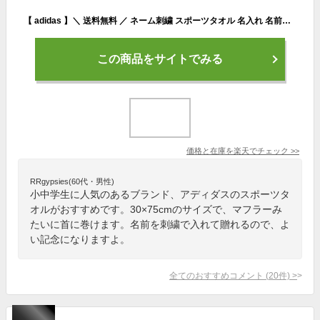
【 adidas 】＼ 送料無料 ／ ネーム刺繍 スポーツタオル 名入れ 名前入れ アディダス タオル 中学生 【 1枚〜 抗菌 消臭 アディダスタオル 34×80cmエース】 部活 おしゃれ バスケ 野球 サッカー ブランド 名入れタオル 記念品 スポーツ タオル 部活タオル プレゼント
この商品をサイトでみる
価格と在庫を
楽天
でチェック
>>
RRgypsies(60代・男性)
小中学生に人気のあるブランド、アディダスのスポーツタ
オルがおすすめです。30×75cmのサイズで、マフラーみ
たいに首に巻けます。名前を刺繍で入れて贈れるので、よ
い記念になりますよ。
全てのおすすめコメント
(
20
件)
>