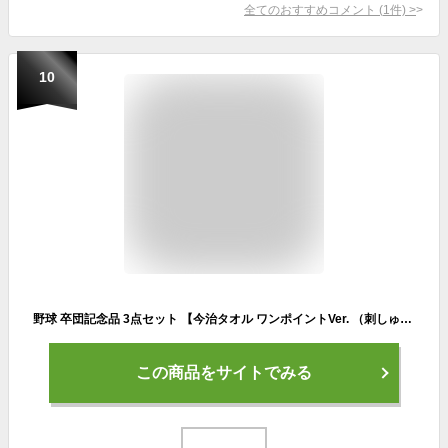
全てのおすすめコメント
(
1
件)
>
10
野球 卒団記念品 3点セット 【今治タオル ワンポイントVer. （刺しゅう入り）+ 名前＆写真入り 野球ボール （両面印刷）+ 台座付きセット】 野球ボール 名入れ 卒業 お祝い 名前 写真印刷 硬式 卒部 卒団 記念 野球部 監督 母
この商品をサイトでみる