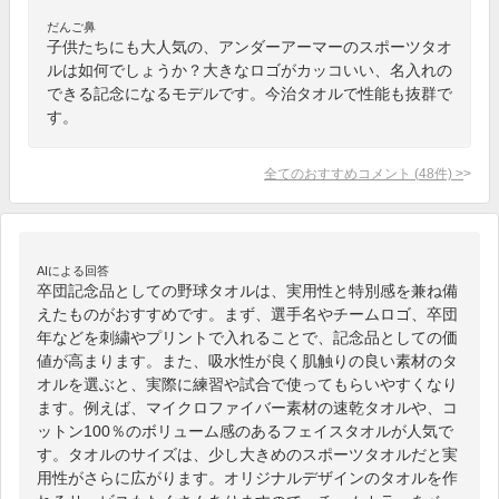
だんご鼻
子供たちにも大人気の、アンダーアーマーのスポーツタオ
ルは如何でしょうか？大きなロゴがカッコいい、名入れの
できる記念になるモデルです。今治タオルで性能も抜群で
す。
全てのおすすめコメント
(
48
件)
>
AIによる回答
卒団記念品としての野球タオルは、実用性と特別感を兼ね備
えたものがおすすめです。まず、選手名やチームロゴ、卒団
年などを刺繍やプリントで入れることで、記念品としての価
値が高まります。また、吸水性が良く肌触りの良い素材のタ
オルを選ぶと、実際に練習や試合で使ってもらいやすくなり
ます。例えば、マイクロファイバー素材の速乾タオルや、コ
ットン100％のボリューム感のあるフェイスタオルが人気で
す。タオルのサイズは、少し大きめのスポーツタオルだと実
用性がさらに広がります。オリジナルデザインのタオルを作