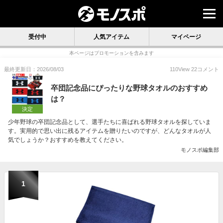
受付中
人気アイテム
マイページ
本ページはプロモーションを含みます
最終更新日：2026/08/03
110
View
22
コメント
卒団記念品にぴったりな野球タオルのおすすめ
は？
決定
少年野球の卒団記念品として、選手たちに喜ばれる野球タオルを探していま
す。実用的で思い出に残るアイテムを贈りたいのですが、どんなタオルが人
気でしょうか？おすすめを教えてください。
モノスポ編集部
1