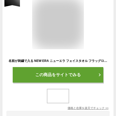
名前が刺繍で入る NEW ERA ニューエラ フェイスタオル フラッグロゴ 34×80cm 厚さ約5ミリ 名入れ 野球 サッカー バスケットボール バスケ 卒業記念品 卒園記念品 卒団記念品 卒部記念品 プレゼント 卒業記念 卒団 卒園 卒部 SI-1285478
この商品をサイトでみる
価格と在庫を
楽天
でチェック
>>