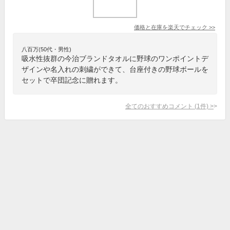
価格と在庫を
楽天
でチェック
>>
八百万(50代・男性)
吸水性抜群の今治ブランドタオルに野球のワンポイントデ
ザインや名入れの刺繍ができて、台座付きの野球ボールを
セットで卒団記念に贈れます。
全てのおすすめコメント
(
1
件)
>