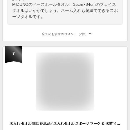
MIZUNOのベースボールタオル、35cm×84cmのフェイス
タオルはいかがでしょう。ネーム入れも刺繍でできるスポ
ーツタオルです。
全てのおすすめコメント（2件）
7
名入れ タオル 部活 記念品 ( 名入れタオル スポーツ マーク ＆ 名前 )( センター ) 野球 バスケ サッカー サークル ロゴ 体育祭 クラス 還暦祝い フェイスタオル プレゼント 誕生日 卒団記念品 卒業記念品 卒団 卒業 卒部 日本製 プリント