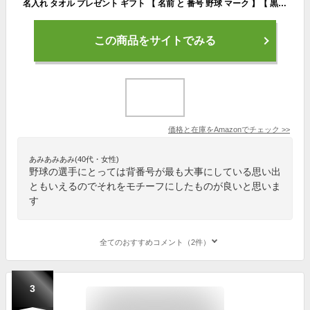
名入れ タオル プレゼント ギフト 【 名前 と 番号 野球 マーク 】【 黒ライトコットンタオル 】 フェイスタオル 部活 卒業 学祭 体育祭 文化祭 イベント 記念 誕生日 男性 女性 スポーツ/ZZZ/
この商品をサイトでみる
価格と在庫を
Amazon
でチェック
>>
あみあみあみ(40代・女性)
野球の選手にとっては背番号が最も大事にしている思い出
ともいえるのでそれをモチーフにしたものが良いと思いま
す
全てのおすすめコメント（2件）
3