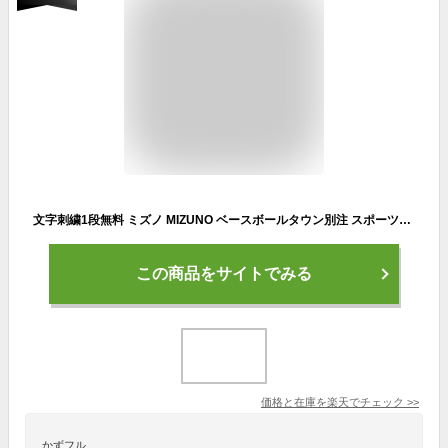
文字刺繍1段無料 ミズノ MIZUNO ベースボールタウン別注 スポーツタオル ブラック ネイビー 35cm×84cm 34cm×83cm フェイスタオル 刺しゅう 名入れ 名前入れ ネーム加工 ネーム刺繍 ネーム入れ 卒団 卒業 チーム 大会 父の日 プレゼントに ギフト 実用的 加工可能(N)
この商品をサイトでみる
価格と在庫を
楽天
でチェック
>>
かずフル