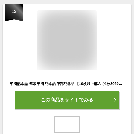
13
卒団記念品 野球 卒団 記念品 卒部記念品 【10枚以上購入で1枚3050円】 名入れ お名前 背番号 ユニフォームが入る 今治製プチフェイスタオル 名前入り 27x70cm 日本製 今治 タオル 名入れ無料 プレゼント 男子 女子 卒団式 ブランド ココロコ
この商品をサイトでみる