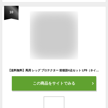
10
【送料無料】馬用 レッグ プロテクター 前後肢4点セット LP9（ネイビー） FULLサイズ | 乗馬 馬 馬具 乗馬用品 Klaus ホースブーツ 足用 前肢 後肢 前脚 後脚 前足 後足 肢 足 脚 テンドンブーツ サラブレッド フルサイズ ガード 紺 紺色 乗馬用 クラウス
この商品をサイトでみる