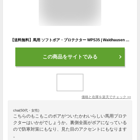
【送料無料】馬用 ソフトボア・プロテクター WPS35 | Waldhausen ドレサージュ ホースブーツ 左右セット 馬用 ボア レッグ プロテクター ソフトプロテクター ブラック ブラウン モコモコ フワフワ 馬具 足用 肢 足 脚 前肢 馬場用 乗馬 乗馬用 乗馬用品
この商品をサイトでみる
価格と在庫を
楽天
でチェック
>>
chai(50代・女性)
こちらのもこもこのボアがついたかわいらしい馬用プロテ
クターはいかがでしょうか。裏側全面がボアになっている
ので防寒対策にもなり、見た目のアクセントにもなります
。