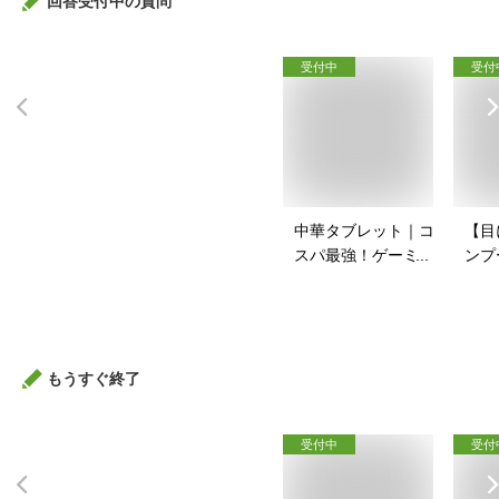
回答受付中の質問
受付中
受付
中華タブレット｜コ
【目
スパ最強！ゲーミン
ンプ
グ用タブレットのお
安い
すすめは？
すす
もうすぐ終了
受付中
受付