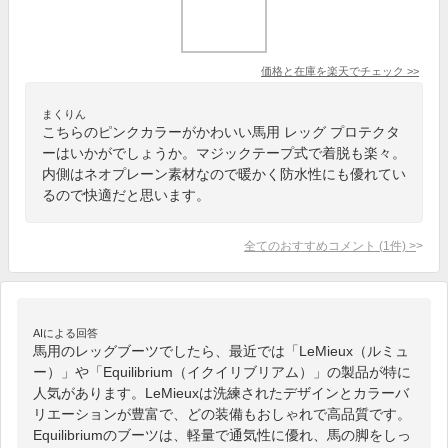
価格と在庫を
楽天
でチェック
>>
まくりん
こちらのピンクカラーがかわいい馬用 レッグ プロテクタ
ーはいかがでしょうか。マジックテープ式で着脱も楽々。
内側はネオプレーン素材なので暖かく防水性にも優れてい
るので快適だと思います。
全てのおすすめコメント
(
1
件)
>
AIによる回答
馬用のレッグブーツでしたら、最近では「LeMieux（ルミュ
ー）」や「Equilibrium（イクイリブリアム）」の製品が特に
人気があります。LeMieuxは洗練されたデザインとカラーバ
リエーションが豊富で、どの装備もおしゃれで高品質です。
Equilibriumのブーツは、軽量で通気性に優れ、馬の脚をしっ