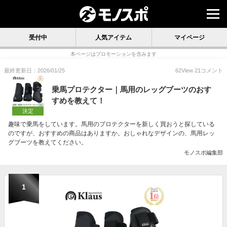
受付中
人気アイテム
マイページ
本ページはプロモーションを含みます
最終更新日：2026/01/25
62
View
21
コメント
乗馬プロテクター｜馬用のレッグブーツのおす
すめを教えて！
決定
趣味で乗馬をしています。馬用のプロテクターを新しく買おうと探している
のですが、おすすめの商品はありますか。おしゃれなデザインの、馬用レッ
グブーツを教えてください。
モノスポ編集部
1