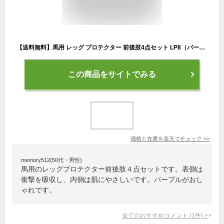
【送料無料】馬用 レッグ プロテクター 前後肢4点セット LP8（パープル） FULLサイズ | 乗馬 馬 馬具 乗馬用品 Klaus ホースブーツ 足用 前肢 後肢 前脚 後脚 前足 後足 肢 足 脚 テンドンブーツ サラブレッド フルサイズ ガード 紫 乗馬用 クラウス
この商品をサイトでみる
価格と在庫を
楽天
でチェック
>>
memory512(50代・男性)
馬用のレッグプロテクター前後肢４点セットです。表側は
衝撃を吸収し、内側は肌にやさしいです。パープルがおし
ゃれです。
全てのおすすめコメント
(
1
件)
>