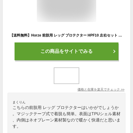
【送料無料】Horze 前肢用 レッグ プロテクター HPF10 左右セット PONY/COB/FULL | 乗馬 馬 馬用 馬具 乗馬用品 TPU ホースブーツ 馬 足用 レッグ 前肢 前足 前脚 肢 足 脚 テンドンブーツ サラブレッド フル コブ ポニー サイズ ガード ホースプロテクター 乗馬用
この商品をサイトでみる
価格と在庫を
楽天
でチェック
>>
まくりん
こちらの前肢用 レッグ プロテクターはいかがでしょうか
。マジックテープ式で着脱も簡単。表面はTPUシェル素材
、内側はネオプレーン素材製なので暖かく快適だと思いま
す。