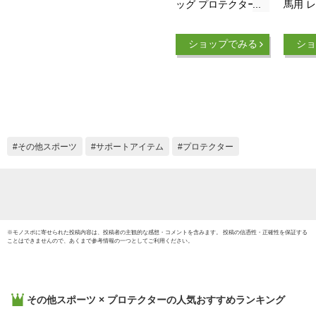
ッグ プロテクター
馬用 
前後肢4点セット
クター
LP4（ブラック）
ット KL
ショップでみる
ショ
FULLサイズ | 乗馬
COB/
馬 馬具 乗馬用品
馬 馬 
Klaus ホースブーツ
ホース
足用 前肢 後肢 前脚
前肢 後
後脚 前足 後足 肢 足
前足 後
脚 テンドンブーツ
ンドン
サラブレッド フルサ
レッド 
その他スポーツ
サポートアイテム
プロテクター
イズ ガード 黒 乗馬
イズ 
用 クラウス
ンディ
ネイビ
※
モノスポ
に寄せられた投稿内容は、投稿者の主観的な感想・コメントを含みます。 投稿の信憑性・正確性を保証する
ことはできませんので、あくまで参考情報の一つとしてご利用ください。
その他スポーツ × プロテクター
の人気おすすめランキング