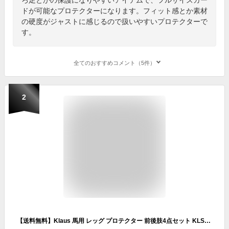
ドが可能なプロテクターになります。フィット感とか素材
の硬度がジャストに感じるので扱いやすいプロテクターで
す。
全てのおすすめコメント（5件）
2
【送料無料】Klaus 馬用 レッグ プロテクター 前後肢4点セット KLS50 | COB/FULL サイズ 乗馬 馬 馬具 乗馬用品 ホースブーツ 足用 前肢 後肢 前脚 後脚 前足 後足 肢 足 脚 テンドンブーツ サラブレッド フル コブ サイズ ガード バーガンディ ワインレッド ネイビー