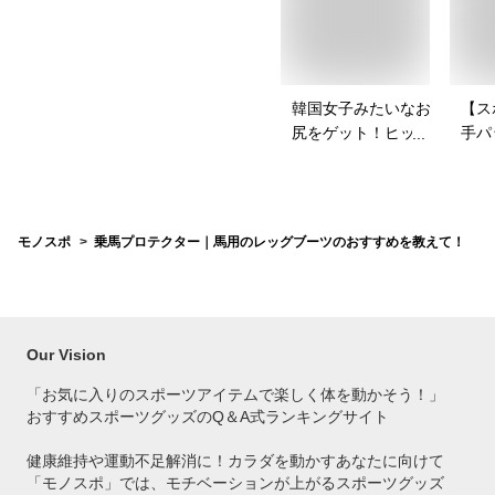
韓国女子みたいなお
【ス
尻をゲット！ヒップ
手パ
パッドのおすすめ
ース
は？
を教
モノスポ
乗馬プロテクター｜馬用のレッグブーツのおすすめを教えて！
Our Vision
「お気に入りのスポーツアイテムで
楽しく体を動かそう！」
おすすめスポーツグッズのQ＆A式ランキングサイト
健康維持や運動不足解消に！カラダを動かすあなたに向けて
「モノスポ」では、モチベーションが上がるスポーツグッズ