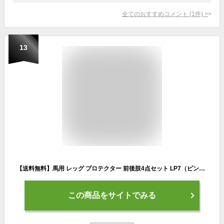
全てのおすすめコメント
(
1
件)
>
13
【送料無料】馬用 レッグ プロテクター 前後肢4点セット LP7（ピンク） FULLサイズ | 乗馬 馬 馬具 乗馬用品 Klaus ホースブーツ 足用 前肢 後肢 前脚 後脚 前足 後足 肢 足 脚 テンドンブーツ サラブレッド フルサイズ ガード 乗馬用 クラウス
この商品をサイトでみる