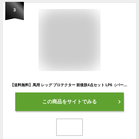
3
【送料無料】馬用 レッグ プロテクター 前後肢4点セット LP6（バーガンディ） FULLサイズ | 乗馬 馬 馬具 乗馬用品 Klaus ホースブーツ 足用 前肢 後肢 前脚 後脚 前足 後足 肢 足 脚 テンドンブーツ サラブレッド フルサイズ ガード 赤茶 乗馬用 クラウス
この商品をサイトでみる