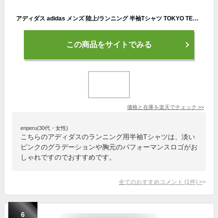
アディダス adidas メンズ 陸上/ランニング 半袖Tシャツ TOKYO TEE IP3554 （ピンク）
この商品をサイトでみる
価格と在庫を
楽天
でチェック
>>
enperu(30代・女性)
こちらのアディダスのランニング用半袖Tシャツは、淡い
ピンクのグラデーションや胸元のパフォーマンスロゴがお
しゃれですのでおすすめです。
全てのおすすめコメント
(
1
件)
>
6