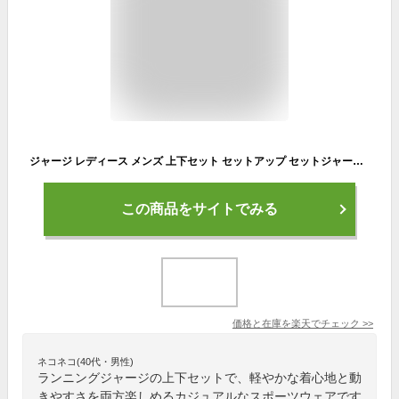
ジャージ レディース メンズ 上下セット セットアップ セットジャージ トレーニングウェア ラインジャージ スポーツ ルームウェア 部屋着 運動着 男性用 女性用 ランニング ジョギング ウォーキング ピンク ネイビー 水色 グリーン 緑色 PONTAPES ポンタペス PSS-690 《☆》
この商品をサイトでみる
価格と在庫を
楽天
でチェック
>>
ネコネコ(40代・男性)
ランニングジャージの上下セットで、軽やかな着心地と動
きやすさを両方楽しめるカジュアルなスポーツウェアです