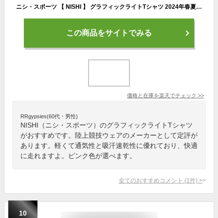
ニシ・スポーツ 【 NISHI 】 グラフィックライトTシャツ 2024年春夏モデル 【 2811A363 半袖 部活動 練習 トレーニング 練習着 メンズ レディース ユニセックス 】【翌日配達対象】【メール便は翌日配達不可】[M便 1/1][自社]
この商品をサイトでみる
価格と在庫を
楽天
でチェック
>>
RRgypsies(60代・男性)
NISHI（ニシ・スポーツ）のグラフィックライトTシャツ
がおすすめです。陸上競技ウェアのメーカーとして定評が
あります。軽くて通気性と吸汗速乾性に優れており、快適
に走れますよ。ピンク色が選べます。
全てのおすすめコメント
(
1
件)
>
10