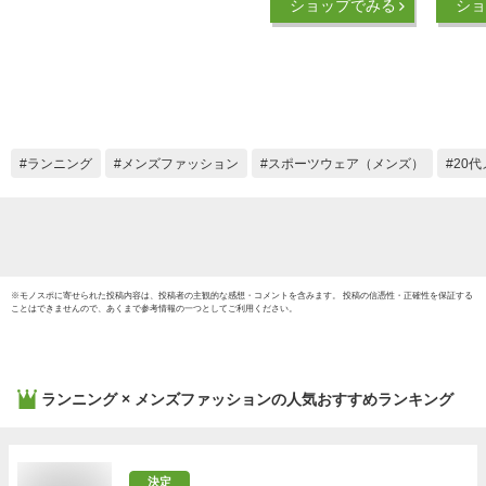
ショップでみる
ショ
ン S/S Tシャツ FA
FZ8057629
（ASTER PINK）
ランニング
メンズファッション
スポーツウェア（メンズ）
20
※
モノスポ
に寄せられた投稿内容は、投稿者の主観的な感想・コメントを含みます。 投稿の信憑性・正確性を保証する
ことはできませんので、あくまで参考情報の一つとしてご利用ください。
ランニング × メンズファッション
の人気おすすめランキング
決定