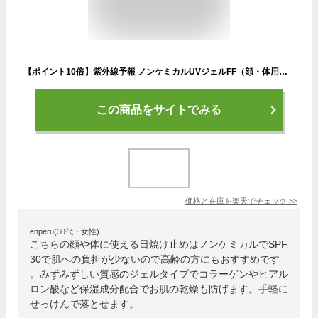
【ポイント10倍】紫外線予報 ノンケミカルUVジェルFF（顔・体用）SPF30/PA+++ 65g [石澤研究所 紫外線予報 キッズ＆ベビー 子ども 赤ちゃん 日焼け止めジェル UVケア]【北海道 宅配 3980〜9799円のご注文は自動キャンセル】
この商品をサイトでみる
価格と在庫を
楽天
でチェック
>>
enperu(30代・女性)
こちらの顔や体に使える日焼け止めはノンケミカルでSPF
30で肌への負担が少ないので高齢の方にもおすすめです
。みずみずしい質感のジェルタイプでコラーゲンやヒアル
ロン酸など保湿成分配合でお肌の乾燥も防げます。手軽に
せっけんで落とせます。