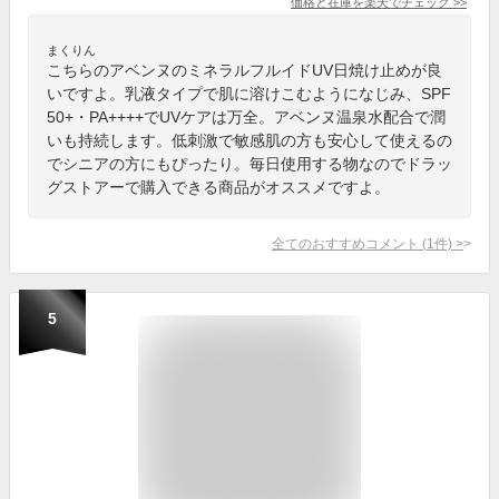
価格と在庫を
楽天
でチェック
>>
まくりん
こちらのアベンヌのミネラルフルイドUV日焼け止めが良
いですよ。乳液タイプで肌に溶けこむようになじみ、SPF
50+・PA++++でUVケアは万全。アベンヌ温泉水配合で潤
いも持続します。低刺激で敏感肌の方も安心して使えるの
でシニアの方にもぴったり。毎日使用する物なのでドラッ
グストアーで購入できる商品がオススメですよ。
全てのおすすめコメント
(
1
件)
>
5