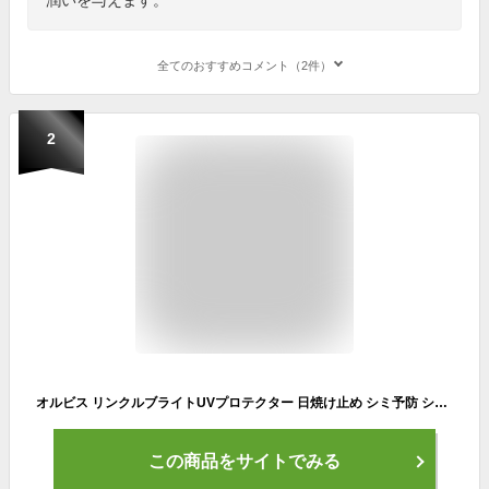
全てのおすすめコメント（2件）
2
オルビス リンクルブライトUVプロテクター 日焼け止め シミ予防 シワ改善 美白 UVケア 日焼け対策 うるおい 低刺激 敏感肌 PA++++ SPF50+ 無香料 無着色 スキンケア ORBIS 公式 【母の日までに到着可能】
この商品をサイトでみる