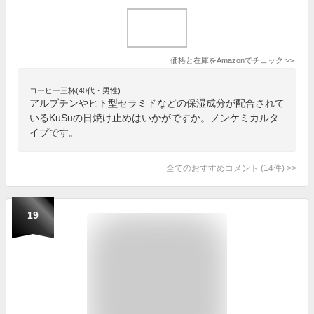
価格と在庫を
Amazon
でチェック
>>
コーヒー三杯(40代・男性)
アルブチンやヒト型セラミドなどの保湿成分が配合されて
いるKuSuの日焼け止めはいかがですか。ノンケミカルタ
イプです。
全てのおすすめコメント
(
14
件)
>
19