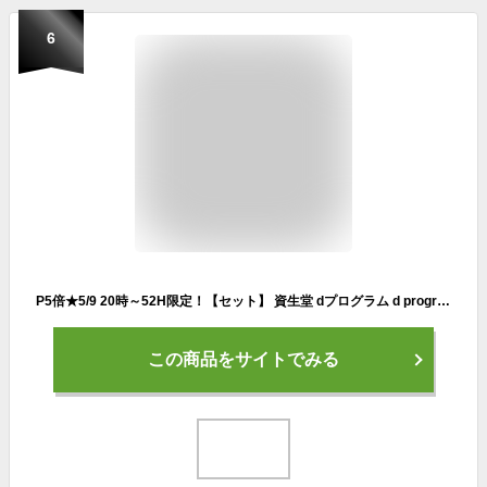
6
P5倍★5/9 20時～52H限定！【セット】 資生堂 dプログラム d program アレルバリア エッセンス N SPF50+/PA+++ 40mL 2個セット 日中用美容液 母の日
この商品をサイトでみる