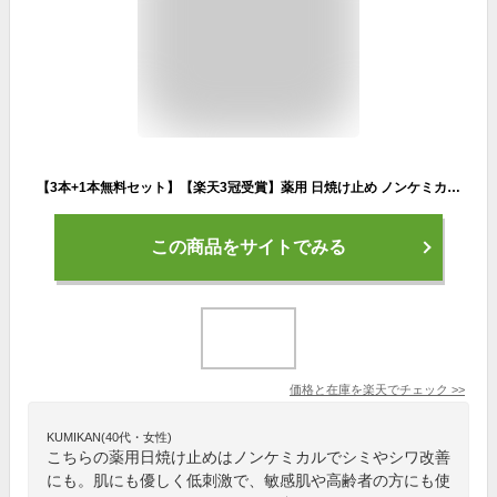
【3本+1本無料セット】【楽天3冠受賞】薬用 日焼け止め ノンケミカル 60g SPF50+PA++++ ロングUVA テサランUV デイリープロテクト 敏感肌 低刺激 シミ・シワ改善 ナイアシンアミド 医薬部外品 トーンアップ UV 化粧下地【送料無料 30日間返金保証】
この商品をサイトでみる
価格と在庫を
楽天
でチェック
>>
KUMIKAN(40代・女性)
こちらの薬用日焼け止めはノンケミカルでシミやシワ改善
にも。肌にも優しく低刺激で、敏感肌や高齢者の方にも使