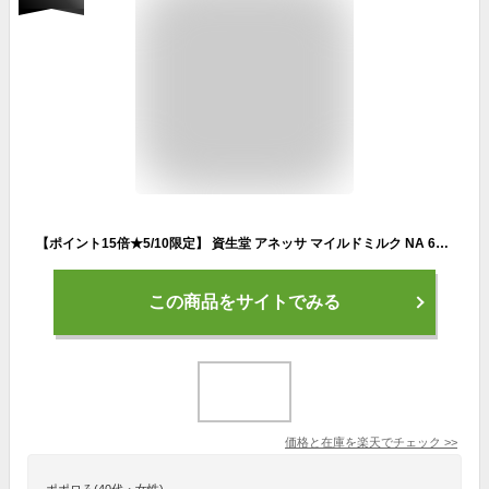
【ポイント15倍★5/10限定】 資生堂 アネッサ マイルドミルク NA 60ml | アネッサ マイルドミルク 日焼け止め 低刺激 UVミルク 敏感肌 子供 SPF50+ PA++++ 紫外線吸収剤フリー 紫外線対策 赤ちゃん アウトドア スポーツ
この商品をサイトでみる
価格と在庫を
楽天
でチェック
>>
ポポロろ(40代・女性)