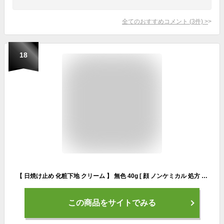
全てのおすすめコメント
(
3
件)
>
18
【 日焼け止め 化粧下地 クリーム 】 無色 40g [ 顔 ノンケミカル 処方 紫外線吸収剤フリー SPF50+ PA++++ ウォータープルーフ 7種の美容成分配合でスキンケアも叶えるUVクリーム しっとり保湿 ] Pro KuSu 母の日 プレゼント
この商品をサイトでみる