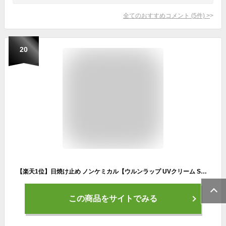
全てのおすすめコメント
(
5
件)
>
20
【楽天1位】日焼け止め ノンケミカル【ウルンラップ UVクリーム SPF28 PA+++】オーガニック紫外線吸収剤不使用 酸化亜鉛不使用 UV 紫外線 顔 からだ 全身 敏感肌 低刺激 白くならない 化粧下地 子供 おすすめ メンズ 人気
この商品をサイトでみる