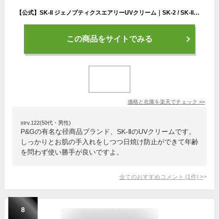
【公式】SK-II ジェノプティクスエアリーUVクリーム｜SK-2 / SK-II（エスケーツー） 正規品 送料無料 SK2 SKII UVケア スキンケア トーンアップ 下地 誕生日 女性 化粧品 コスメ 妻 誕生日 化粧下地 ベース uv ケア 紫外線対策
この商品をサイトでみる
価格と在庫を
楽天
でチェック
>>
strv.122(50代・男性)
P&Gの有名な径商品ブランド、SK-ⅡのUVクリームです。
しっかりとお肌の手入れをしつつ日焼け防止ができて年齢
を問わず使い勝手が良いですよ。
全てのおすすめコメント
(
1
件)
>
8