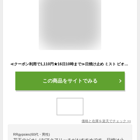
≪クーポン利用で1,110円★16日10時まで≫日焼け止め ミスト ビオレUV ウォータープルーフ 日焼け アクアリッチ アクアプロテクト 60ml 花王 BioreUV UV対策 顔・全身 SPF50 PA++++ スーパー 紫外線 浴びる霧 KAO
この商品をサイトでみる
価格と在庫を
楽天
でチェック
>>
RRgypsies(60代・男性)
花王のビオレUVアクアリッチがおすすめです。日焼け止