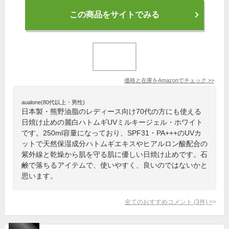
この商品をサイトでみる
価格と在庫を
Amazon
でチェック
>>
aualone(80代以上・男性)
日本製・熊野油脂のレディース向け70代の方にも使える
日焼け止めの麗白ハトムギUVミルキージェル・ホワイト
です。250ml容量になっており、SPF31・PA+++のUVカ
ットで天然保湿成分ハトムギエキスやヒアルロン酸配合の
紫外線と乾燥から肌を守る肌に優しい日焼け止めです。石
鹸で落ちるアイテムで、使いやすく、良いのではないかと
思います。
全てのおすすめコメント
(
3
件)
>