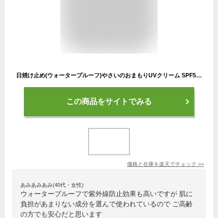
日焼け止め(ウォータープルーフ)やさいのおまもりUVクリーム SPF50＋ PA++++しっかり守って、サッと落としやすい理想のウォータープルーフ日焼け止め|日焼けどめ クリーム 化粧下地 UVケア 送料無料 Hadamanma 日焼け止め 母の日
この商品をサイトでみる
価格と在庫を
楽天
でチェック
>>
あみあみあみ(40代・女性)
ウォータープルーフで紫外線防止効果も高いですが 肌に
負担があまりない成分を選んで使われているので ご高齢
の方でも安心だと思います