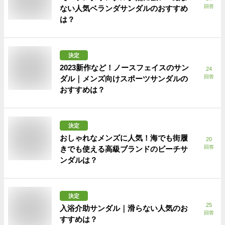
回答
ない人気ベランダサンダルのおすすめ
は？
決定
2023新作など！ノースフェイスのサン
24
回答
ダル｜メンズ向けスポーツサンダルの
おすすめは？
決定
おしゃれなメンズに人気！海でも街履
20
回答
きでも使える高級ブランドのビーチサ
ンダルは？
決定
25
入浴介助サンダル｜滑らない人気のお
回答
すすめは？