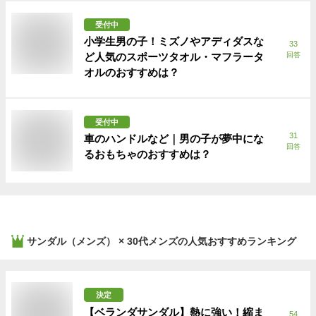
受付中
小学生男の子！ミズノやアディダスな
33
ど人気のスポーツタオル・マフラータ
回答
オルのおすすめは？
受付中
31
車のハンドルなど｜男の子が夢中にな
回答
るおもちゃのおすすめは？
サンダル（メンズ） × 30代メンズ
の人気おすすめランキング
決定
【ベランダサンダル】熱に強い！縮ま
54