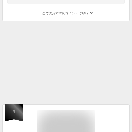
全てのおすすめコメント（3件）
4