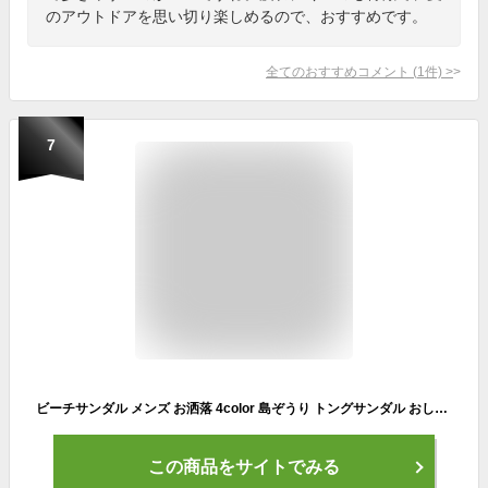
のアウトドアを思い切り楽しめるので、おすすめです。
全てのおすすめコメント
(
1
件)
>
7
ビーチサンダル メンズ お洒落 4color 島ぞうり トングサンダル おしゃれ 軽い ビーサン ファッション シャワーサンダル ベランダサンダル つっかけ スリッパサンダル 滑り止め スリッパ ルームシューズ ルームサンダル 痛くない かわいい 歩きやすい 24.6-31cm
この商品をサイトでみる