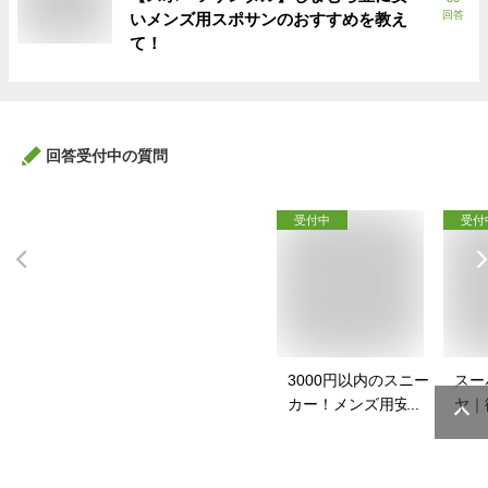
回答
いメンズ用スポサンのおすすめを教え
て！
回答受付中の質問
受付中
受付
3000円以内のスニー
スー
カー！メンズ用安い
ヤ｜
スニーカーのおすす
イク
めは？
すす