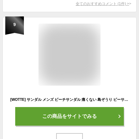
全てのおすすめコメント
(
1
件)
>
9
[WOTTE] サンダル メンズ ビーチサンダル 痛くない 島ぞうり ビーサン 軽量 カジュアル シンプルでお洒落 室内/室外履き ブラック/グレー 30.0 cm 3E
この商品をサイトでみる