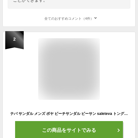
全てのおすすめコメント（4件）
2
テバ サンダル メンズ ボヤ ビーチサンダル ビーサン saleteva トングサンダル 疲れにくい 痛くない VOYA FLIP CANVAS ブラック1019050 1112670 ぺたんこ おしゃれ フラット
この商品をサイトでみる