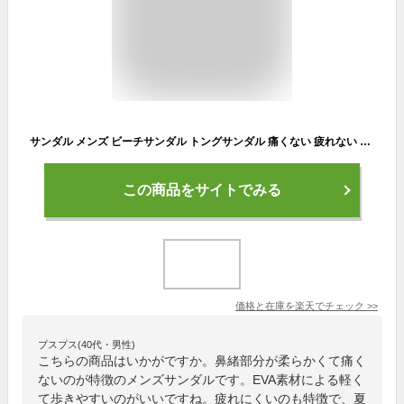
サンダル メンズ ビーチサンダル トングサンダル 痛くない 疲れない 夏用 鼻緒 滑り止め
この商品をサイトでみる
価格と在庫を
楽天
でチェック
>>
プスプス(40代・男性)
こちらの商品はいかがですか。鼻緒部分が柔らかくて痛く
ないのが特徴のメンズサンダルです。EVA素材による軽く
て歩きやすいのがいいですね。疲れにくいのも特徴で、夏