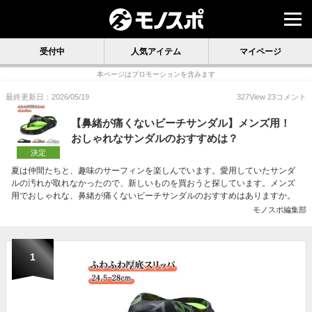
受付中
人気アイテム
マイページ
本ページはプロモーションを含みます
最終更新日：2026/05/19
327
View
23
コメント
【鼻緒が痛くないビーチサンダル】メンズ用！
おしゃれなサンダルのおすすめは？
決定
夏は仲間たちと、趣味のサーフィンを楽しんでいます。愛用していたサンダ
ルの汚れが取れなかったので、新しいものを買おうと探しています。メンズ
用でおしゃれな、鼻緒が痛くないビーチサンダルのおすすめはありますか。
モノスポ編集部
1