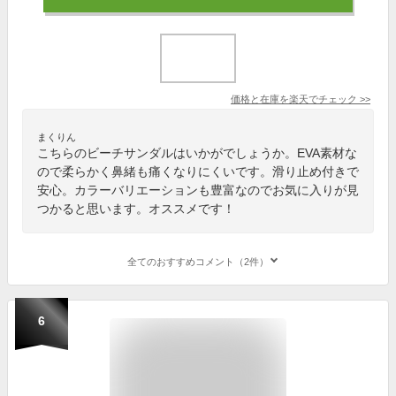
価格と在庫を
楽天
でチェック
>>
まくりん
こちらのビーチサンダルはいかがでしょうか。EVA素材な
ので柔らかく鼻緒も痛くなりにくいです。滑り止め付きで
安心。カラーバリエーションも豊富なのでお気に入りが見
つかると思います。オススメです！
全てのおすすめコメント（2件）
6