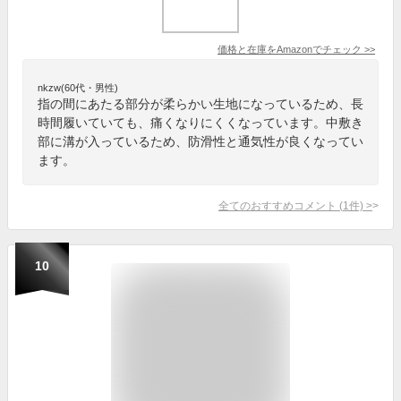
価格と在庫を
Amazon
でチェック
>>
nkzw(60代・男性)
指の間にあたる部分が柔らかい生地になっているため、長
時間履いていても、痛くなりにくくなっています。中敷き
部に溝が入っているため、防滑性と通気性が良くなってい
ます。
全てのおすすめコメント
(
1
件)
>
10