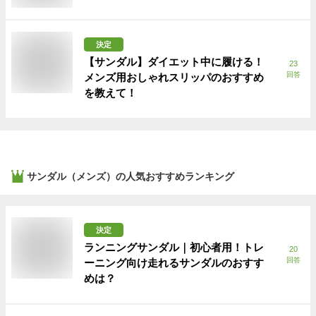
決定
【サンダル】ダイエット中に履ける！
23
回答
メンズ用おしゃれスリッパのおすすめ
を教えて！
サンダル（メンズ）
の人気おすすめランキング
決定
ランニングサンダル｜初心者用！トレ
20
回答
ーニング向け走れるサンダルのおすす
めは？