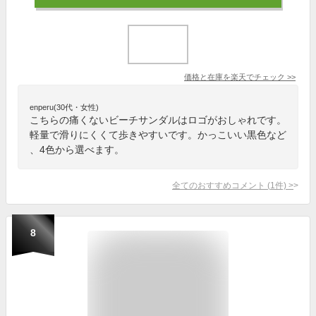
価格と在庫を
楽天
でチェック
>>
enperu(30代・女性)
こちらの痛くないビーチサンダルはロゴがおしゃれです。
軽量で滑りにくくて歩きやすいです。かっこいい黒色など
、4色から選べます。
全てのおすすめコメント
(
1
件)
>
8