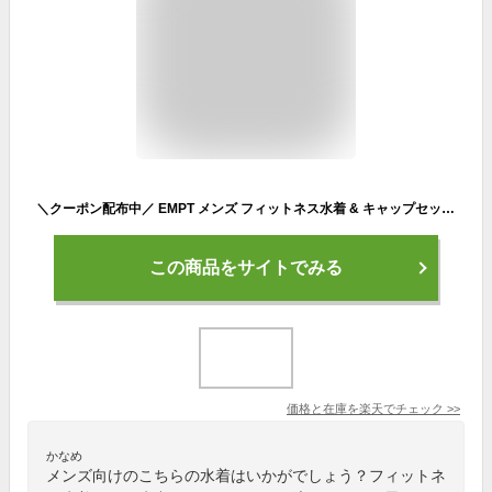
＼クーポン配布中／ EMPT メンズ フィットネス水着 & キャップセット 耳栓 鼻栓 付｜フィットネスに最適なスイムウェアスポーツ 男性用 ショートパンツ 競泳水着 練習水着 大きいサイズ ダイエット 海パン マリンスポーツ サーフィン トライアスロン 初心者
この商品をサイトでみる
価格と在庫を
楽天
でチェック
>>
かなめ
メンズ向けのこちらの水着はいかがでしょう？フィットネ