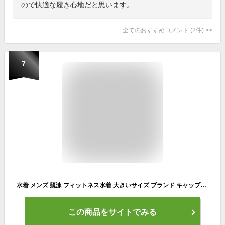
ので快適な履き心地だと思います。
全てのおすすめコメント
(
2
件)
>
7
水着 メンズ 競泳 フィットネス水着 大きいサイズ ブランド キャップ付き M～5L スクール水着 水泳 フィットネス水着 体型カバー セット インナー付 大きい サイズ ジム用 競泳水着 送料無料 m l ll 3l 4l 5l 4L xo ボクサー パンツ リーボック reebok フィラ fila
この商品をサイトでみる