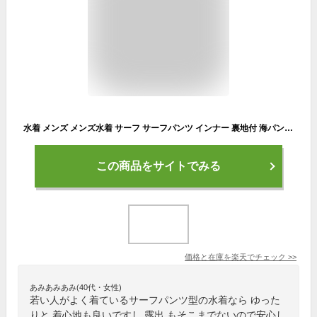
水着 メンズ メンズ水着 サーフ サーフパンツ インナー 裏地付 海パン 海水パンツ 無地 水陸両用 かっこいい 30代 40代 プール S M L 2L 3L 4L 大きいサイズ 送料無料 2024SS ns-2596-09
この商品をサイトでみる
価格と在庫を
楽天
でチェック
>>
あみあみあみ(40代・女性)
若い人がよく着ているサーフパンツ型の水着なら ゆった
りと 着心地も良いですし 露出 もそこまでないので安心し