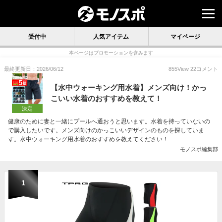
受付中
人気アイテム
マイページ
本ページはプロモーションを含みます
最終更新日：2026/06/12
855
View
22
コメント
【水中ウォーキング用水着】メンズ向け！かっ
こいい水着のおすすめを教えて！
決定
健康のために妻と一緒にプールへ通おうと思います。水着を持っていないの
で購入したいです。メンズ向けのかっこいいデザインのものを探していま
す。水中ウォーキング用水着のおすすめを教えてください！
モノスポ編集部
1