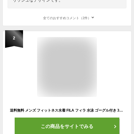
全てのおすすめコメント（2件）
2
送料無料 メンズ フィットネス水着 FILA フィラ 水泳 ゴーグル付き 3点セット スイムボトム ゆったり 体型カバー トランクス 紳士 スイムキャップ スイミング スイムウェア 水着 シニア 男性 M L LL 3L 4L 5L 438901set [set]
この商品をサイトでみる