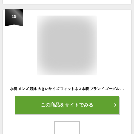
19
水着 メンズ 競泳 大きいサイズ フィットネス水着 ブランド ゴーグル キャップ付き M～5L スクール水着 水泳 フィットネス水着 体型カバー セット インナー付 大きい サイズ ジム用 競泳水着 送料無料 m l ll 3l 4l 5l 4L xo ボクサー パンツ リーボック reebok フィラ fila
この商品をサイトでみる