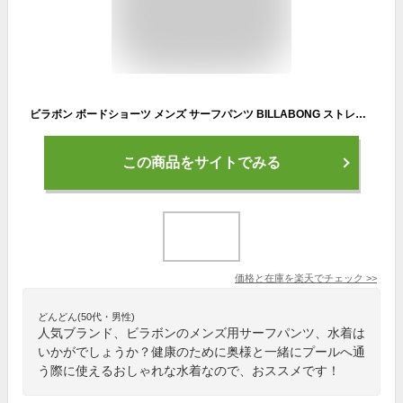
ビラボン ボードショーツ メンズ サーフパンツ BILLABONG ストレッチ 水着 サーフブランド 大きいサイズ 海パン サーフトランクス 19inch 【あす楽対応】 BC011-511
この商品をサイトでみる
価格と在庫を
楽天
でチェック
>>
どんどん(50代・男性)
人気ブランド、ビラボンのメンズ用サーフパンツ、水着は
いかがでしょうか？健康のために奥様と一緒にプールへ通
う際に使えるおしゃれな水着なので、おススメです！