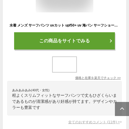
水着 メンズ サーフパンツ uvカット upf50+ uv 海パン サーフショーツ ボードショーツ ハーフパンツ カーゴ パンツ インナー インナー付 ラッシュガード 大きいサイズ ミドル ロング 膝丈 ひざ丈 プール 海 海水浴 サーフィン サウナ 無地 吸水速乾 耐塩素
この商品をサイトでみる
価格と在庫を
楽天
でチェック
>>
あみあみあみ(40代・女性)
程よくスリムフィットなサーフパンツで丈もひざくらいま
であるものが清潔感があり好感が持てます。デザインやカ
ラーも豊富です
全てのおすすめコメント
(
11
件)
>