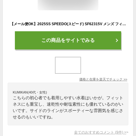
【メール便OK】2025SS SPEEDO(スピード) SF62315V メンズ フィットネス水着 スイムスパッツ スイムウェア 水泳 男性用 初心者
この商品をサイトでみる
価格と在庫を
楽天
でチェック
>>
KUMIKAN(40代・女性)
こちらの初心者でも着用しやすい水着はいかが。フィット
ネスにも重宝し、速乾性や耐塩素性にも優れているのがい
いです。サイドのラインがスポーティーな雰囲気を感じさ
せるのもいいですね。
全てのおすすめコメント
(
9
件)
>