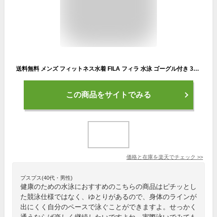
送料無料 メンズ フィットネス水着 FILA フィラ 水泳 ゴーグル付き 3点セット スイムボトム ゆったり 体型カバー トランクス 紳士 スイムキャップ スイミング スイムウェア 水着 シニア 男性 M L LL 3L 4L 5L 438901set [set]
この商品をサイトでみる
価格と在庫を
楽天
でチェック
>>
プスプス(40代・男性)
健康のための水泳におすすめのこちらの商品はピチッとし
た競泳仕様ではなく、ゆとりがあるので、身体のラインが
出にくく自分のペースで泳ぐことができますよ。せっかく
通うならば楽しく継続したいですよね。実際泳いでみても