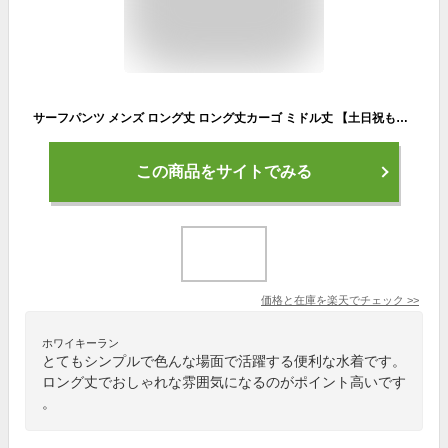
サーフパンツ メンズ ロング丈 ロング丈カーゴ ミドル丈 【土日祝も出荷】☆販売累計180万枚突破☆ ≪365日品質保証≫★30日返品OK★インナー付き メンズサーフパンツ 水着 レディース キッズ の ラッシュガード や トレンカ マリンシューズ サファリハット リンネ
この商品をサイトでみる
価格と在庫を
楽天
でチェック
>>
ホワイキーラン
とてもシンプルで色んな場面で活躍する便利な水着です。
ロング丈でおしゃれな雰囲気になるのがポイント高いです
。