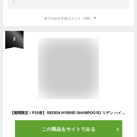
全てのおすすめコメント（3件）
2
【期間限定！P10倍】 REDEN HYBRID SHAMPOO R2 リデン ハイブリッドシャンプー R2 500ml メンズ 男性 男性用 シャンプー スカルプ 薬用 フケ 薄毛 頭皮ケア 抜け毛 臭い オイリー メンズシャンプー 加齢 乾燥肌 リンスインシャンプー マリンムスク いい香り 不要 コスパ
この商品をサイトでみる