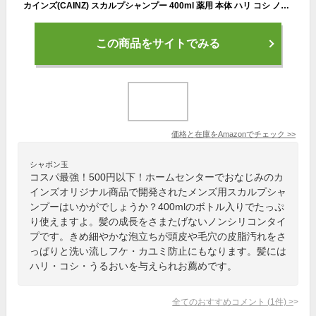
カインズ(CAINZ) スカルプシャンプー 400ml 薬用 本体 ハリ コシ ノンシリコン フケ防止 かゆみ防止 メンズ ヘアケア
この商品をサイトでみる
価格と在庫を
Amazon
でチェック
>>
シャボン玉
コスパ最強！500円以下！ホームセンターでおなじみのカ
インズオリジナル商品で開発されたメンズ用スカルプシャ
ンプーはいかがでしょうか？400mlのボトル入りでたっぷ
り使えますよ。髪の成長をさまたげないノンシリコンタイ
プです。きめ細やかな泡立ちが頭皮や毛穴の皮脂汚れをさ
っぱりと洗い流しフケ・カユミ防止にもなります。髪には
ハリ・コシ・うるおいを与えられお薦めです。
全てのおすすめコメント
(
1
件)
>