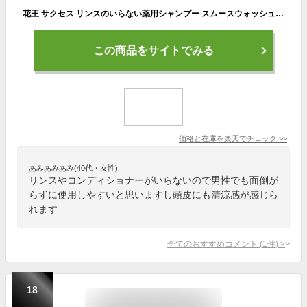
花王 サクセス リンスのいらない薬用シャンプー スムースウォッシュ エクストラクール 本体 (400mL) 男性用 メンズシャンプー 【医薬部外品】
この商品をサイトでみる
価格と在庫を
楽天
でチェック
>>
あみあみあみ(40代・女性)
リンスやコンディショナーがいらないので男性でも面倒が
らずに使用しやすいと思いますし頭皮にも清涼感が感じら
れます
全てのおすすめコメント
(
1
件)
>
18