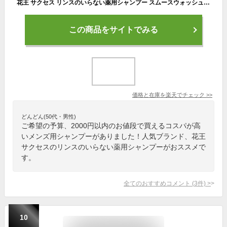
花王 サクセス リンスのいらない薬用シャンプー スムースウォッシュ エクストラクール 本体 (400mL) 男性用 メンズシャンプー 【医薬部外品】
この商品をサイトでみる
価格と在庫を
楽天
でチェック
>>
どんどん(50代・男性)
ご希望の予算、2000円以内のお値段で買えるコスパが高
いメンズ用シャンプーがありました！人気ブランド、花王
サクセスのリンスのいらない薬用シャンプーがおススメで
す。
全てのおすすめコメント
(
3
件)
>
10