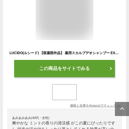
LUCIDO(ルシード) 【医薬部外品】 薬用スカルプデオシャンプー EXクールタイプ [ メンズ シャンプー スカルプケア ] 450ml
この商品をサイトでみる
価格と在庫を
Amazon
でチェック
>>
あみあみあみ(40代・女性)
爽やかな ミントの香りの清涼感 がこの夏にぴったりです
し 頭皮の汗や油をしっかり落としてくれる効果が高いの