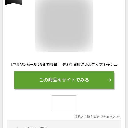
【マラソンセール 7/5までP5倍 】 デオウ 薬用 スカルプ ケア シャンプー 詰め替え 320ml DeOu ロート製薬 ROHTO ノンシリコン 体臭 汗 加齢臭 頭皮 対策 ジェル すっきり さっぱり 爽やか つめかえ 詰替
この商品をサイトでみる
価格と在庫を
楽天
でチェック
>>