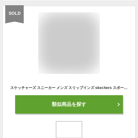
SOLD
スケッチャーズ スニーカー メンズ スリップインズ skechers スポーツ シューズ カジュアル ファッション 靴 ゴー ウォーク フレックス GO WALK FLEX - NO HANDS 216491 BKGY 黒
類似商品を探す