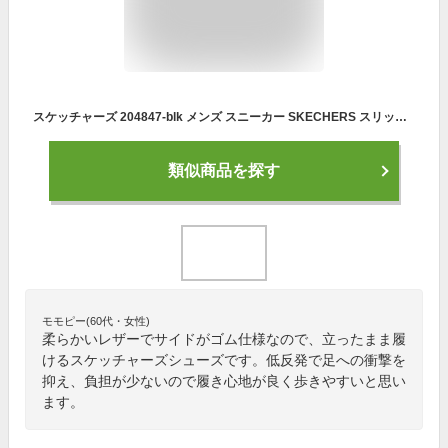
スケッチャーズ 204847-blk メンズ スニーカー SKECHERS スリッポン スリップインズ Slip-ins 靴 シューズ shoes レザー 本革 CRASTER - LANIGAN 低反発 メモリーフォーム memoryfoam グッドイヤー goodyear リラックス 立ったまま履ける
類似商品を探す
モモピー(60代・女性)
柔らかいレザーでサイドがゴム仕様なので、立ったまま履
けるスケッチャーズシューズです。低反発で足への衝撃を
抑え、負担が少ないので履き心地が良く歩きやすいと思い
ます。