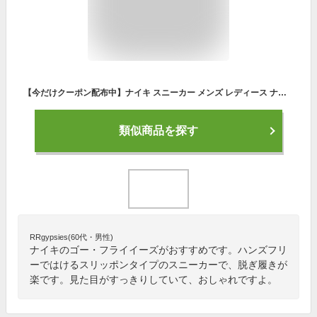
【今だけクーポン配布中】ナイキ スニーカー メンズ レディース ナイキ ゴー フライイーズ NIKE NIKE GO FLYEASE DR5540 靴 シューズ スリッポン ハンズフリー 簡単 ローカット ブランド カジュアル スポーティ シンプル ストリート スポーツ 運動 通勤 通学
類似商品を探す
RRgypsies(60代・男性)
ナイキのゴー・フライイーズがおすすめです。ハンズフリ
ーではけるスリッポンタイプのスニーカーで、脱ぎ履きが
楽です。見た目がすっきりしていて、おしゃれですよ。