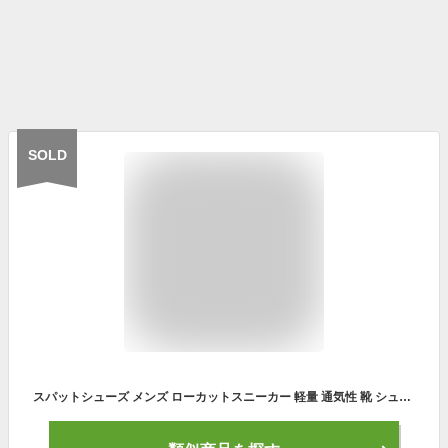
SOLD
スパットシューズ メンズ ローカットスニーカー 軽量 通気性 靴 シューズ 手を使わずに履ける ハンズフリー セダークレスト CEDAR CREST CC-81175 ブラック