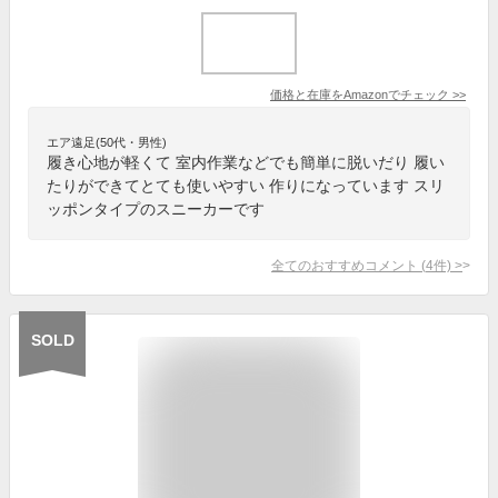
価格と在庫を
Amazon
でチェック
>>
エア遠足(50代・男性)
履き心地が軽くて 室内作業などでも簡単に脱いだり 履い
たりができてとても使いやすい 作りになっています スリ
ッポンタイプのスニーカーです
全てのおすすめコメント
(
4
件)
>
SOLD